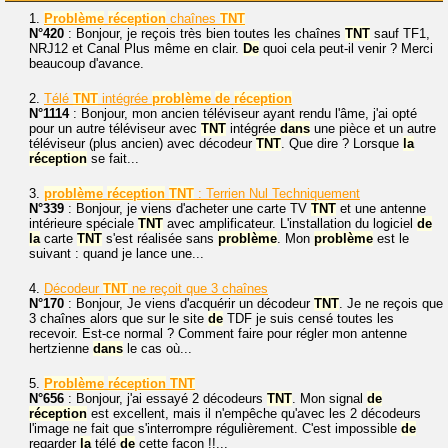
1.
Problème
réception
chaînes
TNT
N°420
: Bonjour, je reçois très bien toutes les chaînes
TNT
sauf TF1,
NRJ12 et Canal Plus même en clair.
De
quoi cela peut-il venir ? Merci
beaucoup d'avance.
2.
Télé
TNT
intégrée
problème
de
réception
N°1114
: Bonjour, mon ancien téléviseur ayant rendu l'âme, j'ai opté
pour un autre téléviseur avec
TNT
intégrée
dans
une pièce et un autre
téléviseur (plus ancien) avec décodeur
TNT
. Que dire ? Lorsque
la
réception
se fait...
3.
problème
réception
TNT
: Terrien Nul Techniquement
N°339
: Bonjour, je viens d'acheter une carte TV
TNT
et une antenne
intérieure spéciale
TNT
avec amplificateur. L'installation du logiciel
de
la
carte
TNT
s'est réalisée sans
problème
. Mon
problème
est le
suivant : quand je lance une...
4.
Décodeur
TNT
ne reçoit que 3 chaînes
N°170
: Bonjour, Je viens d'acquérir un décodeur
TNT
. Je ne reçois que
3 chaînes alors que sur le site
de
TDF je suis censé toutes les
recevoir. Est-ce normal ? Comment faire pour régler mon antenne
hertzienne
dans
le cas où...
5.
Problème
réception
TNT
N°656
: Bonjour, j'ai essayé 2 décodeurs
TNT
. Mon signal
de
réception
est excellent, mais il n'empêche qu'avec les 2 décodeurs
l'image ne fait que s'interrompre régulièrement. C'est impossible
de
regarder
la
télé
de
cette façon !!...