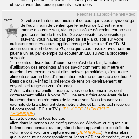
offrez à avoir des renseignements techniques.
Réponse 1 au problème hi-fi vidéo
Invité
Si votre ordinateur est ancien, il se peut que vous soyez obligé
de l'ouvrir, afin de vérifier que le lecteur de CD est relié en
interne à la carte son, via un petit câble généralement noir ou
gris, constitué de trois fils. Suivez ensuite les conseils qui
suivent. Vous n'avez pas précisé s'il y a du son sur votre
ordinateur pour les autres applications que la lecture d'un CD. Si
aucun son ne sort de votre PC, quoique vous fassiez avec, comme
jouer à un jeu par exemple ou écouter un CD, suivez la procédure
suivante :
1 Enceintes : lisez tout d'abord, si ce n'est déjà fait, la notice
d'utilisation des enceintes afin de savoir comment les mettre en
marche. Les enceintes sont-elles actives (amplifiées), c'est à dire
alimentées par un bloc d'alimentation externe ou un câble secteur ?
Dans ce cas, vérifiez la présence de tension (généralement un
voyant Led rouge ou vert s'allume).
2 Vérification matérielle : assurez-vous que les enceintes sont
correctement reliées à votre PC. Une erreur fréquente étant de les
brancher dans l'entrée micro de la carte son. Vous trouverez un
exemple de branchement dans notre vidéo et la fiche technique qui
lui correspond : PC sur TV (
LIEN VIDEO
/
LIEN FICHE
TECHNIQUE
).
La suite concerne tous les cas :
allez dans le panneau de configuration de Windows et cliquez sur
l'icône correspondant au son, afin de faire apparaitre le contrôle du
volume dont voici une capture écran (
LIEN IMAGE
). Vérifiez alors
que la case muet correspondant au lecteur CD est décochée, et que