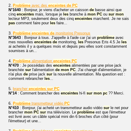
2.
Problème
avec des
enceintes
de
PC
N°1640
: Bonjour, je viens d'acheter un caisson
de
basse ainsi que
cinq
enceintes
mais, lorsque je
les
branche à
mon
PC
ou
sur
mon
lecteur MP3, seulement deux des cinq
enceintes
marchent. Je ne sais
pas
comment faire pour
les
faire...
3.
Problème
enceintes
de
monitoring Presonus
N°3643
: Bonjour à tous. J'appelle à l'aide car j'ai un
problème
avec
mes nouvelles
enceintes
de
monitoring,
les
Presonus Eris 4.5 Je
les
ai achetés il y a quelques mois et depuis peu elles sont constamment
soumises à un...
4.
Problème
alimentation
enceintes
PC
N°470
: Je possédais des
enceintes
alimentées par une prise jack
branchée
sur
l'alimentation
de
mon
PC
. J'ai changé d'alimentation, je
n'ai plus
de
prise jack
sur
la nouvelle alimentation. Ma question est :
comment rebrancher
les
...
5.
brancher
enceintes
sur
PC
N°14
: Comment brancher des
enceintes
hi-fi
sur
mon
pc
?? Merci.
6.
Problème
transmetteur vidéo
PC
N°410
: Bonjour, j'ai acheté un transmetteur audio vidéo
sur
le net pour
brancher
mon
PC
sur
ma télévision. Le
problème
est que l'émetteur
est livré avec un câble spécial mini din 6 broches d'un côté (pour
l'émetteur) et une...