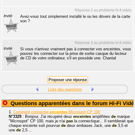
Réponse 2 au problème hi-fi vidéo
Invité
Avez-vous tout simplement installé le ou les drivers de la carte
son ?
Réponse 3 au problème hi-fi vidéo
Invité
Si vous n'arrivez vraiment pas à connecter vos enceintes, vous
pouvez les connecter sur la prise de sortie casque du lecteur
de CD de votre ordinateur, s'il en possède une. Chantal
Liste des questions
Questions apparentées dans le forum Hi-Fi Vidé
1.
Comment connecter
enceintes
Microspot CP 100
N°3329
: Bonjour, J'ai récupéré deux
enceintes
amplifiées
de
marque
"Microspot" CP 100, mais je n'ai
pas
la connectique... Il semblerait que
chaque enceinte soit pourvue
de
deux embases Jack, une
de
3,5 et
une
de
2,5 ...