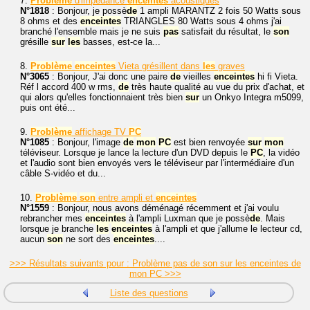
7.
Problème
d'impédance
enceintes
acoustiques
N°1818
: Bonjour, je possè
de
1 ampli MARANTZ 2 fois 50 Watts sous
8 ohms et des
enceintes
TRIANGLES 80 Watts sous 4 ohms j'ai
branché l'ensemble mais je ne suis
pas
satisfait du résultat, le
son
grésille
sur
les
basses, est-ce la...
8.
Problème
enceintes
Vieta grésillent dans
les
graves
N°3065
: Bonjour, J'ai donc une paire
de
vieilles
enceintes
hi fi Vieta.
Réf l accord 400 w rms,
de
très haute qualité au vue du prix d'achat, et
qui alors qu'elles fonctionnaient très bien
sur
un Onkyo Integra m5099,
puis ont été...
9.
Problème
affichage TV
PC
N°1085
: Bonjour, l'image
de
mon
PC
est bien renvoyée
sur
mon
téléviseur. Lorsque je lance la lecture d'un DVD depuis le
PC
, la vidéo
et l'audio sont bien envoyés vers le téléviseur par l'intermédiaire d'un
câble S-vidéo et du...
10.
Problème
son
entre ampli et
enceintes
N°1559
: Bonjour, nous avons déménagé récemment et j'ai voulu
rebrancher mes
enceintes
à l'ampli Luxman que je possè
de
. Mais
lorsque je branche
les
enceintes
à l'ampli et que j'allume le lecteur cd,
aucun
son
ne sort des
enceintes
....
>>> Résultats suivants pour : Problème pas de son sur les enceintes de
mon PC >>>
Liste des questions