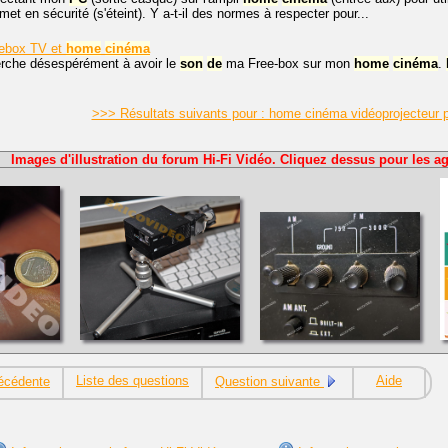
et en sécurité (s'éteint). Y a-t-il des normes à respecter pour...
eebox TV et
home
cinéma
erche désespérément à avoir le
son
de
ma Free-box sur mon
home
cinéma
.
>>> Résultats suivants pour : home cinéma vidéoprojecteur
Images d'illustration du forum Hi-Fi Vidéo. Cliquez dessus pour les ag
Liste des questions
Aide
écédente
Question suivante