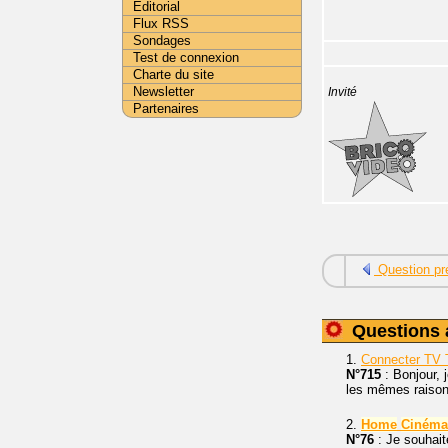
Editorial
Flux RSS
Sondages
Test de connexion
Charte du site
Newsletter
Invité
Partenaires
Question pr
Questions 
1.
Connecter TV 
N°715
: Bonjour, 
les mêmes raisons
2.
Home
Cinéma
N°76
: Je souhait