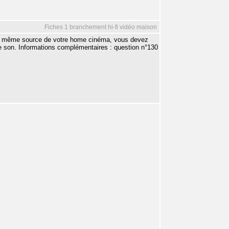
Fiches 1 branchement hi-fi vidéo maison
 la même source de votre home cinéma, vous devez
te son. Informations complémentaires : question n°130