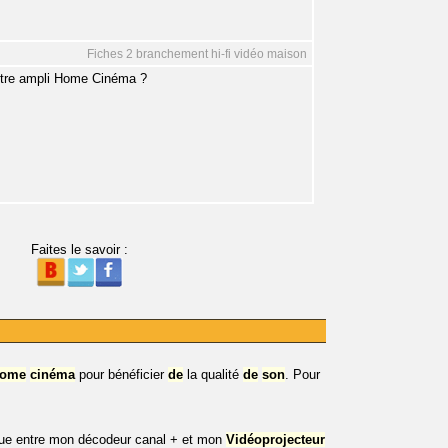
Fiches 2 branchement hi-fi vidéo maison
votre ampli Home Cinéma ?
Faites le savoir :
ome
cinéma
pour bénéficier
de
la qualité
de
son
. Pour
ique entre mon décodeur canal + et mon
Vidéoprojecteur