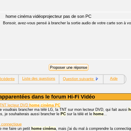
home cinéma vidéoprojecteur pas de son PC
Bonsoir, avez-vous pensé à brancher la sortie audio de votre carte son à 
Liste des questions
Aide
écédente
Question suivante
apparentées dans le forum Hi-Fi Vidéo
TNT lecteur DVD
home
cinéma
PC
je voudrais brancher ma télé LG, la TNT sur mon lecteur DVD, qui fait aussi
h
, je souhaiterais aussi brancher le
PC
sur la télé et le
home
...
connectique
e me faire un petit
home
cinéma
, mais j'ai du mal à comprendre la connect