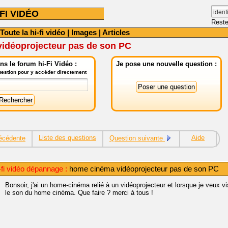
FI VIDÉO
Reste
Toute la hi-fi vidéo
|
Images
|
Articles
idéoprojecteur pas de son PC
s le forum hi-Fi Vidéo :
Je pose une nouvelle question :
question pour y accéder directement
Liste des questions
Aide
écédente
Question suivante
-fi vidéo dépannage :
home cinéma vidéoprojecteur pas de son PC
Bonsoir, j'ai un home-cinéma relié à un vidéoprojecteur et lorsque je veux v
le son du home cinéma. Que faire ? merci à tous !