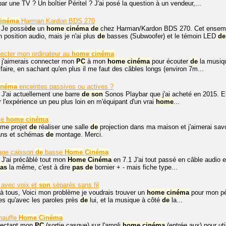
ar une TV ? Un boîtier Péritel ? J'ai posé la question à un vendeur,...
cinéma
Harman Kardon BDS 270
. Je possè
de
un
home
cinéma
de
chez Harman/Kardon BDS 270. Cet ensembl
n position audio, mais je n'ai plus
de
basses (Subwoofer) et le témoin LED
de
cter mon ordinateur au
home
cinéma
, j'aimerais connecter mon
PC
à mon
home
cinéma
pour écouter
de
la musiqu
aire, en sachant qu'en plus il me faut des câbles longs (environ 7m...
inéma
enceintes passives ou actives ?
 J'ai actuellement une barre
de
son
Sonos Playbar que j'ai acheté en 2015. El
r l'expérience un peu plus loin en m'équipant d'un vrai
home
...
lle
home
cinéma
mme projet
de
réaliser une salle
de
projection dans ma maison et j'aimerai savoir
lans et schémas
de
montage. Merci.
age caisson
de
basse
Home
Cinéma
 J'ai précâblé tout mon
Home
Cinéma
en 7.1 J'ai tout passé en câble audio 
as
la même, c'est à dire
pas
de
bornier + - mais fiche type...
avec voix et
son
séparés sans fil
à tous, Voici mon problème je voudrais trouver un
home
cinéma
pour mon pè
es qu'avec les paroles près
de
lui, et la musique à côté
de
la...
hauffe
Home
Cinéma
nectant mon
PC
(sortie casque) sur l'ampli
home
cinéma
(entrée aux) pour uti