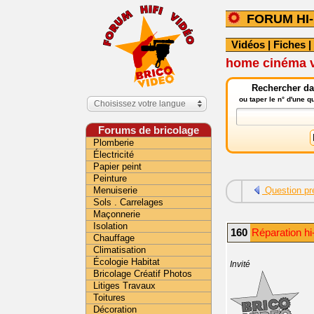
FORUM HI-
Vidéos
|
Fiches
|
home cinéma v
Rechercher dan
ou taper le n° d'une 
Choisissez votre langue
Forums de bricolage
Plomberie
Électricité
Papier peint
Peinture
Menuiserie
Question pr
Sols . Carrelages
Maçonnerie
Isolation
160
Réparation hi
Chauffage
Climatisation
Écologie Habitat
Invité
Bricolage Créatif Photos
Litiges Travaux
Toitures
Décoration