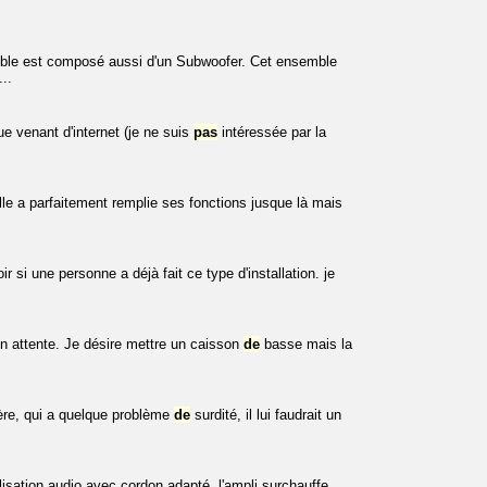
e est composé aussi d'un Subwoofer. Cet ensemble
...
e venant d'internet (je ne suis
pas
intéressée par la
le a parfaitement remplie ses fonctions jusque là mais
 si une personne a déjà fait ce type d'installation. je
en attente. Je désire mettre un caisson
de
basse mais la
re, qui a quelque problème
de
surdité, il lui faudrait un
lisation audio avec cordon adapté, l'ampli surchauffe