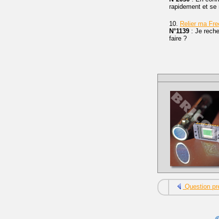
rapidement et se m
10.
Relier ma Fr
N°1139
: Je rech
faire ?
Question pr