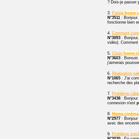
? Dois-je passer p
3.
Panne
home
N°3511
: Bonjour
fonctionne bien e
4.
Comment conne
N°3093
: Bonjour
vidéo). Comment f
5.
Choix
home
c
N°3603
: Bonsoir.
j'aimerais pousse
6.
Réalisation sa
N°1065
: J'ai co
recherche des p
7.
Problème câbl
N°3438
: Bonjour.
connexion n'est
p
8.
Home
cinéma
N°2977
: Bonjour 
avec des enceint
9.
Problème surc
N°2030
: En con