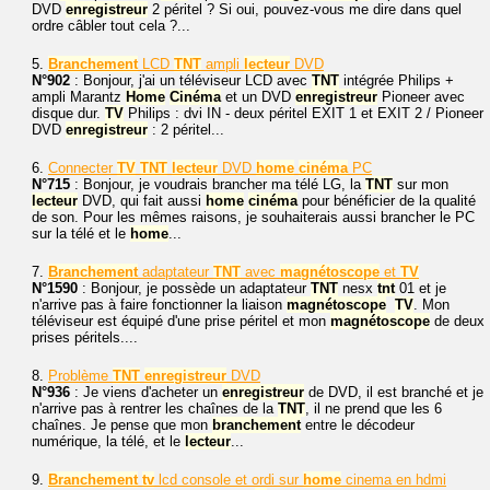
DVD
enregistreur
2 péritel ? Si oui, pouvez-vous me dire dans quel
ordre câbler tout cela ?...
5.
Branchement
LCD
TNT
ampli
lecteur
DVD
N°902
: Bonjour, j'ai un téléviseur LCD avec
TNT
intégrée Philips +
ampli Marantz
Home
Cinéma
et un DVD
enregistreur
Pioneer avec
disque dur.
TV
Philips : dvi IN - deux péritel EXIT 1 et EXIT 2 / Pioneer
DVD
enregistreur
: 2 péritel...
6.
Connecter
TV
TNT
lecteur
DVD
home
cinéma
PC
N°715
: Bonjour, je voudrais brancher ma télé LG, la
TNT
sur mon
lecteur
DVD, qui fait aussi
home
cinéma
pour bénéficier de la qualité
de son. Pour les mêmes raisons, je souhaiterais aussi brancher le PC
sur la télé et le
home
...
7.
Branchement
adaptateur
TNT
avec
magnétoscope
et
TV
N°1590
: Bonjour, je possède un adaptateur
TNT
nesx
tnt
01 et je
n'arrive pas à faire fonctionner la liaison
magnétoscope

TV
. Mon
téléviseur est équipé d'une prise péritel et mon
magnétoscope
de deux
prises péritels....
8.
Problème
TNT
enregistreur
DVD
N°936
: Je viens d'acheter un
enregistreur
de DVD, il est branché et je
n'arrive pas à rentrer les chaînes de la
TNT
, il ne prend que les 6
chaînes. Je pense que mon
branchement
entre le décodeur
numérique, la télé, et le
lecteur
...
9.
Branchement
tv
lcd console et ordi sur
home
cinema en hdmi