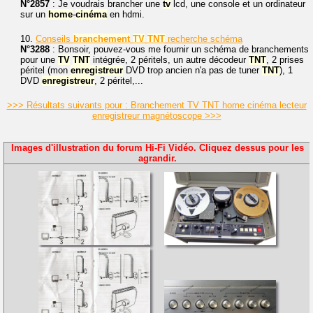
N°2857
: Je voudrais brancher une
tv
lcd, une console et un ordinateur
sur un
home
-
cinéma
en hdmi.
10.
Conseils
branchement
TV
TNT
recherche schéma
N°3288
: Bonsoir, pouvez-vous me fournir un schéma de branchements
pour une
TV
TNT
intégrée, 2 péritels, un autre décodeur
TNT
, 2 prises
péritel (mon
enregistreur
DVD trop ancien n'a pas de tuner
TNT
), 1
DVD
enregistreur
, 2 péritel,...
>>> Résultats suivants pour : Branchement TV TNT home cinéma lecteur
enregistreur magnétoscope >>>
Images d'illustration du forum Hi-Fi Vidéo. Cliquez dessus pour les
agrandir.