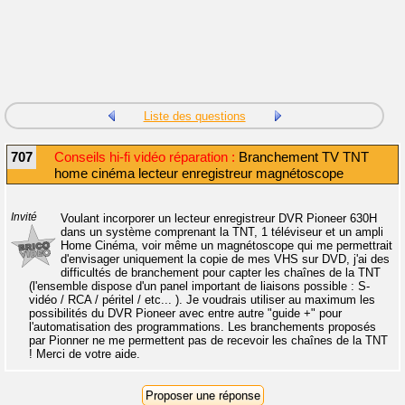
Liste des questions
707
Conseils hi-fi vidéo réparation :
Branchement TV TNT
home cinéma lecteur enregistreur magnétoscope
Invité
Voulant incorporer un lecteur enregistreur DVR Pioneer 630H
dans un système comprenant la TNT, 1 téléviseur et un ampli
Home Cinéma, voir même un magnétoscope qui me permettrait
d'envisager uniquement la copie de mes VHS sur DVD, j'ai des
difficultés de branchement pour capter les chaînes de la TNT
(l'ensemble dispose d'un panel important de liaisons possible : S-
vidéo / RCA / péritel / etc... ). Je voudrais utiliser au maximum les
possibilités du DVR Pioneer avec entre autre "guide +" pour
l'automatisation des programmations. Les branchements proposés
par Pionner ne me permettent pas de recevoir les chaînes de la TNT
! Merci de votre aide.