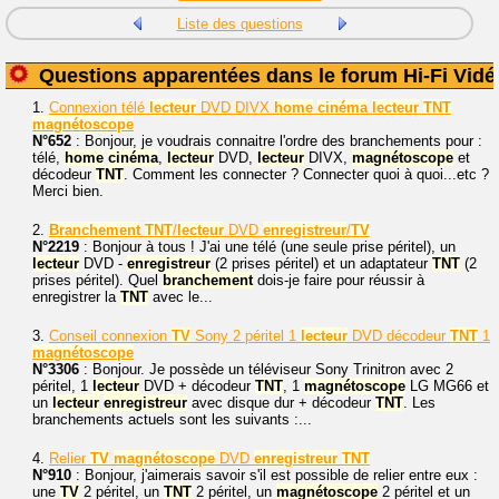
Liste des questions
Questions apparentées dans le forum Hi-Fi Vidé
1.
Connexion télé
lecteur
DVD DIVX
home
cinéma
lecteur
TNT
magnétoscope
N°652
: Bonjour, je voudrais connaitre l'ordre des branchements pour :
télé,
home
cinéma
,
lecteur
DVD,
lecteur
DIVX,
magnétoscope
et
décodeur
TNT
. Comment les connecter ? Connecter quoi à quoi...etc ?
Merci bien.
2.
Branchement
TNT
/
lecteur
DVD
enregistreur
/
TV
N°2219
: Bonjour à tous ! J'ai une télé (une seule prise péritel), un
lecteur
DVD -
enregistreur
(2 prises péritel) et un adaptateur
TNT
(2
prises péritel). Quel
branchement
dois-je faire pour réussir à
enregistrer la
TNT
avec le...
3.
Conseil connexion
TV
Sony 2 péritel 1
lecteur
DVD décodeur
TNT
1
magnétoscope
N°3306
: Bonjour. Je possède un téléviseur Sony Trinitron avec 2
péritel, 1
lecteur
DVD + décodeur
TNT
, 1
magnétoscope
LG MG66 et
un
lecteur
enregistreur
avec disque dur + décodeur
TNT
. Les
branchements actuels sont les suivants :...
4.
Relier
TV
magnétoscope
DVD
enregistreur
TNT
N°910
: Bonjour, j'aimerais savoir s'il est possible de relier entre eux :
une
TV
2 péritel, un
TNT
2 péritel, un
magnétoscope
2 péritel et un