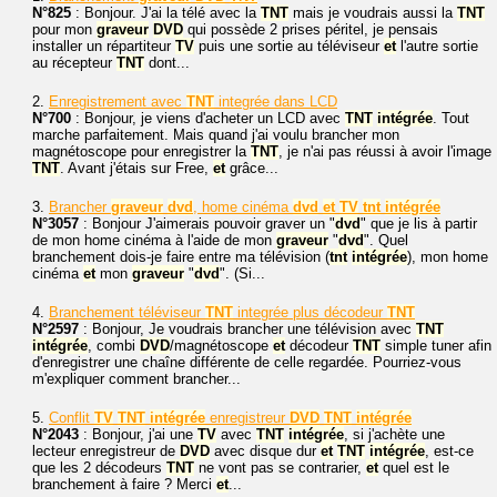
N°825
: Bonjour. J'ai la télé avec la
TNT
mais je voudrais aussi la
TNT
pour mon
graveur
DVD
qui possède 2 prises péritel, je pensais
installer un répartiteur
TV
puis une sortie au téléviseur
et
l'autre sortie
au récepteur
TNT
dont...
2.
Enregistrement avec
TNT
integrée dans LCD
N°700
: Bonjour, je viens d'acheter un LCD avec
TNT
intégrée
. Tout
marche parfaitement. Mais quand j'ai voulu brancher mon
magnétoscope pour enregistrer la
TNT
, je n'ai pas réussi à avoir l'image
TNT
. Avant j'étais sur Free,
et
grâce...
3.
Brancher
graveur
dvd
, home cinéma
dvd
et
TV
tnt
intégrée
N°3057
: Bonjour J'aimerais pouvoir graver un "
dvd
" que je lis à partir
de mon home cinéma à l'aide de mon
graveur
"
dvd
". Quel
branchement dois-je faire entre ma télévision (
tnt
intégrée
), mon home
cinéma
et
mon
graveur
"
dvd
". (Si...
4.
Branchement téléviseur
TNT
integrée plus décodeur
TNT
N°2597
: Bonjour, Je voudrais brancher une télévision avec
TNT
intégrée
, combi
DVD
/magnétoscope
et
décodeur
TNT
simple tuner afin
d'enregistrer une chaîne différente de celle regardée. Pourriez-vous
m'expliquer comment brancher...
5.
Conflit
TV
TNT
intégrée
enregistreur
DVD
TNT
intégrée
N°2043
: Bonjour, j'ai une
TV
avec
TNT
intégrée
, si j'achète une
lecteur enregistreur de
DVD
avec disque dur
et
TNT
intégrée
, est-ce
que les 2 décodeurs
TNT
ne vont pas se contrarier,
et
quel est le
branchement à faire ? Merci
et
...