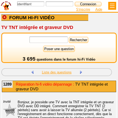
S'inscrire
Aide
FORUM HI-FI VIDÉO
TV TNT intégrée et graveur DVD
3 695
questions dans le
forum hi-Fi Vidéo
Liste des questions
1289
Réparation hi-fi vidéo dépannage :
TV TNT intégrée et
graveur DVD
Invité
Bonjour, je possède une TV avec la TNT intégrée et un graveur
DVD avec DD intégré. Comment enregistrer la TV TNT (2
péritels) sans avoir à laisser la TV allumée (2 péritels). Car si
l'enregistrement en direct fonctionne correctement, dès que la
TV est éteinte l'enregistrement de la chaîne sélectionnée