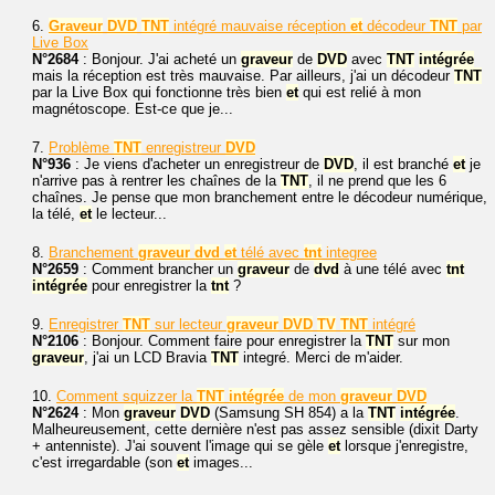
6.
Graveur
DVD
TNT
intégré mauvaise réception
et
décodeur
TNT
par
Live Box
N°2684
: Bonjour. J'ai acheté un
graveur
de
DVD
avec
TNT
intégrée
mais la réception est très mauvaise. Par ailleurs, j'ai un décodeur
TNT
par la Live Box qui fonctionne très bien
et
qui est relié à mon
magnétoscope. Est-ce que je...
7.
Problème
TNT
enregistreur
DVD
N°936
: Je viens d'acheter un enregistreur de
DVD
, il est branché
et
je
n'arrive pas à rentrer les chaînes de la
TNT
, il ne prend que les 6
chaînes. Je pense que mon branchement entre le décodeur numérique,
la télé,
et
le lecteur...
8.
Branchement
graveur
dvd
et
télé avec
tnt
integree
N°2659
: Comment brancher un
graveur
de
dvd
à une télé avec
tnt
intégrée
pour enregistrer la
tnt
?
9.
Enregistrer
TNT
sur lecteur
graveur
DVD
TV
TNT
intégré
N°2106
: Bonjour. Comment faire pour enregistrer la
TNT
sur mon
graveur
, j'ai un LCD Bravia
TNT
integré. Merci de m'aider.
10.
Comment squizzer la
TNT
intégrée
de mon
graveur
DVD
N°2624
: Mon
graveur
DVD
(Samsung SH 854) a la
TNT
intégrée
.
Malheureusement, cette dernière n'est pas assez sensible (dixit Darty
+ antenniste). J'ai souvent l'image qui se gèle
et
lorsque j'enregistre,
c'est irregardable (son
et
images...