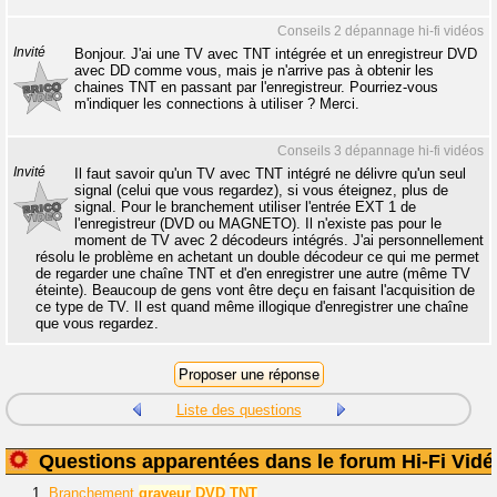
Conseils 2 dépannage hi-fi vidéos
Invité
Bonjour. J'ai une TV avec TNT intégrée et un enregistreur DVD
avec DD comme vous, mais je n'arrive pas à obtenir les
chaines TNT en passant par l'enregistreur. Pourriez-vous
m'indiquer les connections à utiliser ? Merci.
Conseils 3 dépannage hi-fi vidéos
Invité
Il faut savoir qu'un TV avec TNT intégré ne délivre qu'un seul
signal (celui que vous regardez), si vous éteignez, plus de
signal. Pour le branchement utiliser l'entrée EXT 1 de
l'enregistreur (DVD ou MAGNETO). Il n'existe pas pour le
moment de TV avec 2 décodeurs intégrés. J'ai personnellement
résolu le problème en achetant un double décodeur ce qui me permet
de regarder une chaîne TNT et d'en enregistrer une autre (même TV
éteinte). Beaucoup de gens vont être deçu en faisant l'acquisition de
ce type de TV. Il est quand même illogique d'enregistrer une chaîne
que vous regardez.
Liste des questions
Questions apparentées dans le forum Hi-Fi Vidé
1.
Branchement
graveur
DVD
TNT