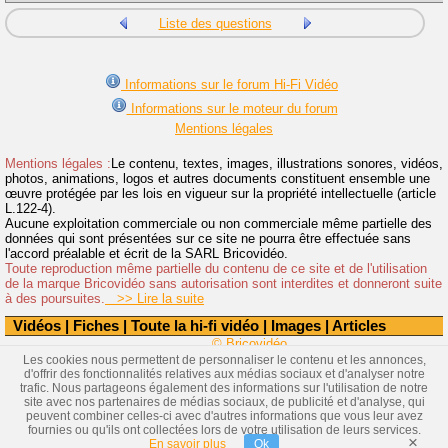
Liste des questions
Informations sur le forum Hi-Fi Vidéo
Informations sur le moteur du forum
Mentions légales
Mentions légales :
Le contenu, textes, images, illustrations sonores, vidéos,
photos, animations, logos et autres documents constituent ensemble une
œuvre protégée par les lois en vigueur sur la propriété intellectuelle (article
L.122-4).
Aucune exploitation commerciale ou non commerciale même partielle des
données qui sont présentées sur ce site ne pourra être effectuée sans
l'accord préalable et écrit de la SARL Bricovidéo.
Toute reproduction même partielle du contenu de ce site et de l'utilisation
de la marque Bricovidéo sans autorisation sont interdites et donneront suite
à des poursuites.
>> Lire la suite
Vidéos
|
Fiches
|
Toute la hi-fi vidéo
|
Images
|
Articles
© Bricovidéo
Les cookies nous permettent de personnaliser le contenu et les annonces,
d'offrir des fonctionnalités relatives aux médias sociaux et d'analyser notre
trafic. Nous partageons également des informations sur l'utilisation de notre
site avec nos partenaires de médias sociaux, de publicité et d'analyse, qui
peuvent combiner celles-ci avec d'autres informations que vous leur avez
fournies ou qu'ils ont collectées lors de votre utilisation de leurs services.
×
En savoir plus
Ok