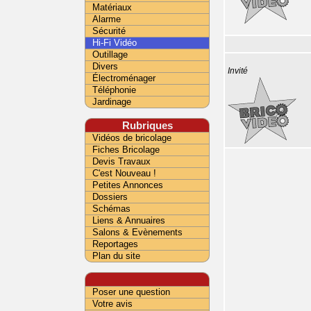
Matériaux
Alarme
Sécurité
Hi-Fi Vidéo
Outillage
Divers
Invité
Électroménager
Téléphonie
Jardinage
Rubriques
Vidéos de bricolage
Fiches Bricolage
Devis Travaux
C'est Nouveau !
Petites Annonces
Dossiers
Schémas
Liens & Annuaires
Salons & Evènements
Reportages
Plan du site
Poser une question
Votre avis