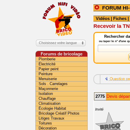
FORUM HI-
Vidéos
|
Fiches
|
Recevoir la T
Rechercher dan
ou taper le n° d'une 
Choisissez votre langue
Forums de bricolage
Plomberie
Électricité
Papier peint
Peinture
Menuiserie
Question pr
Sols . Carrelages
Maçonnerie
Isolation
2775
Devis dépann
Chauffage
Climatisation
Écologie Habitat
Invité
Bricolage Créatif Photos
Litiges Travaux
Toitures
Décoration