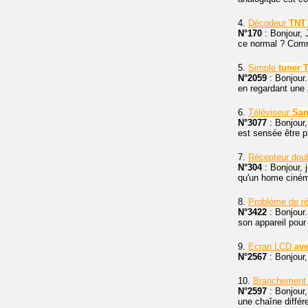
4.
Décodeur
TNT
N°170
: Bonjour, 
ce normal ? Comme
5.
Simple
tuner
N°2059
: Bonjour
en regardant une 
6.
Téléviseur
Sa
N°3077
: Bonjour,
est sensée être par
7.
Récepteur dou
N°304
: Bonjour, 
qu'un home ciném
8.
Problème de r
N°3422
: Bonjour.
son appareil pou
9.
Ecran LCD
av
N°2567
: Bonjour,
10.
Branchement 
N°2597
: Bonjour,
une chaîne différ