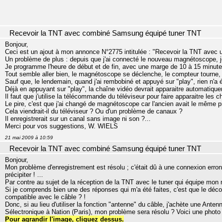
Recevoir la TNT avec combiné Samsung équipé tuner TNT
Bonjour,
Ceci est un ajout à mon annonce N°2775 intitulée : "Recevoir la TNT avec
Un problème de plus : depuis que j'ai connecté le nouveau magnétoscope, je
Je programme l'heure de début et de fin, avec une marge de 10 à 15 minute
Tout semble aller bien, le magnétoscope se déclenche, le compteur tourne, i
Sauf que, le lendemain, quand j'ai rembobiné et appuyé sur "play", rien n'a é
Déjà en appuyant sur "play", la chaîne vidéo devrait apparaitre automatique
Il faut que j'utilise la télécommande du téléviseur pour faire apparaitre les
Le pire, c'est que j'ai changé de magnétoscope car l'ancien avait le même
Cela viendrait-il du téléviseur ? Ou d'un problème de canaux ?
Il enregistrerait sur un canal sans image ni son ?...
Merci pour vos suggestions, W. WIELS
21 mai 2009 à 10:59
Recevoir la TNT avec combiné Samsung équipé tuner TNT
Bonjour,
Mon problème d'enregistrement est résolu ; c'était dû à une connexion erroné
précipiter ! ...
Par contre au sujet de la réception de la TNT avec le tuner qui équipe mon 
Si je comprends bien une des réponses qui m'a été faites, c'est que le dé
compatible avec le câble ? !
Donc, si au lieu d'utiliser la fonction "antenne" du câble, j'achète une Ant
Sélectronique à Nation (Paris), mon problème sera résolu ? Voici une photo 
Pour agrandir l'image, cliquez dessus.