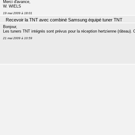
Merci d'avance,
W. WIELS
19 mai 2009 à 18:01
Recevoir la TNT avec combiné Samsung équipé tuner TNT
Bonjour,
Les tuners TNT intégrés sont prévus pour la réception hertzienne (râteau). 
21 mai 2009 à 10:59