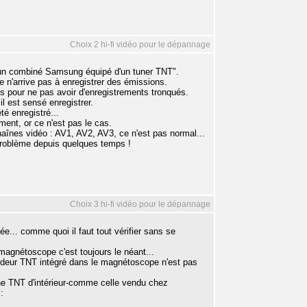
Choix 2 hi-fi vidéo pour le dépannage
 un combiné Samsung équipé d'un tuner TNT".
 n'arrive pas à enregistrer des émissions.
s pour ne pas avoir d'enregistrements tronqués.
l est sensé enregistrer.
té enregistré...
ment, or ce n'est pas le cas.
 chaînes vidéo : AV1, AV2, AV3, ce n'est pas normal...
 problème depuis quelques temps !
Choix 3 hi-fi vidéo pour le dépannage
e... comme quoi il faut tout vérifier sans se
magnétoscope c'est toujours le néant...
codeur TNT intégré dans le magnétoscope n'est pas
enne TNT d'intérieur-comme celle vendu chez
: