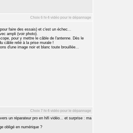
Choix 6 hi-fi vidéo pour le dépannage
pour faire des essais) et c'est un échec...
avec ampli (voir photo).
scope, pour y mettre le câble de l'antenne. Dès le
 câble relié à la prise murale !
ons d'une image noir et blanc toute brouillée...
Choix 7 hi-fi vidéo pour le dépannage
ers un réparateur pro en hifi vidéo... et surprise : ma
ge obligé en numérique ?