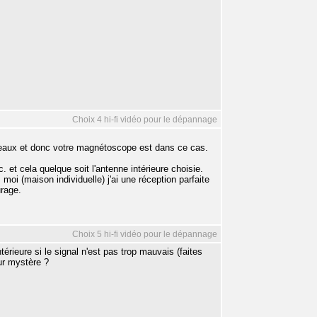
Choix 4 hi-fi vidéo pour le dépannage
teaux et donc votre magnétoscope est dans ce cas.
. et cela quelque soit l'antenne intérieure choisie.
oi (maison individuelle) j'ai une réception parfaite
urage.
Choix 5 hi-fi vidéo pour le dépannage
érieure si le signal n'est pas trop mauvais (faites
ur mystère ?