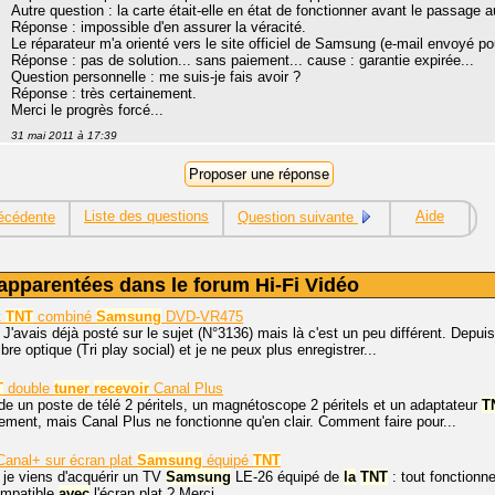
Autre question : la carte était-elle en état de fonctionner avant le passage 
Réponse : impossible d'en assurer la véracité.
Le réparateur m'a orienté vers le site officiel de Samsung (e-mail envoyé p
Réponse : pas de solution... sans paiement... cause : garantie expirée...
Question personnelle : me suis-je fais avoir ?
Réponse : très certainement.
Merci le progrès forcé...
31 mai 2011 à 17:39
Liste des questions
Aide
écédente
Question suivante
apparentées dans le forum Hi-Fi Vidéo
t
TNT
combiné
Samsung
DVD-VR475
 J'avais déjà posté sur le sujet (N°3136) mais là c'est un peu différent. Depuis
re optique (Tri play social) et je ne peux plus enregistrer...
T
double
tuner
recevoir
Canal Plus
e un poste de télé 2 péritels, un magnétoscope 2 péritels et un adaptateur
T
tement, mais Canal Plus ne fonctionne qu'en clair. Comment faire pour...
anal+ sur écran plat
Samsung
équipé
TNT
 je viens d'acquérir un TV
Samsung
LE-26 équipé de
la
TNT
: tout fonctionn
ompatible
avec
l'écran plat ? Merci.