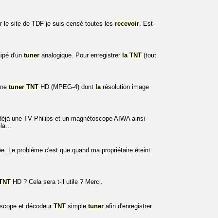
r le site de TDF je suis censé toutes les
recevoir
. Est-
uipé d'un
tuner
analogique. Pour enregistrer
la
TNT
(tout
une
tuner
TNT
HD (MPEG-4) dont
la
résolution image
éjà une TV Philips et un magnétoscope AIWA ainsi
a...
e. Le problème c'est que quand ma propriétaire éteint
TNT
HD ? Cela sera t-il utile ? Merci.
scope et décodeur
TNT
simple
tuner
afin d'enregistrer