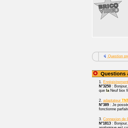
Question pr
Questions 
1.
Enrégistremen
N°3250
: Bonjour,
que
la
Neuf box fib
2.
adaptateur
TN
N°389
: Je possèd
fonctionne parfai
3.
Connexion de C
N°1813
: Bonjour,
analogique est c