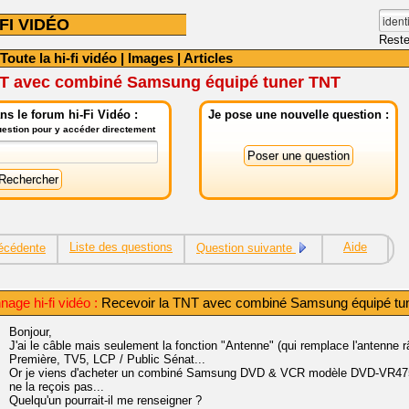
FI VIDÉO
Reste
Toute la hi-fi vidéo
|
Images
|
Articles
NT avec combiné Samsung équipé tuner TNT
s le forum hi-Fi Vidéo :
Je pose une nouvelle question :
question pour y accéder directement
Liste des questions
Aide
écédente
Question suivante
age hi-fi vidéo :
Recevoir la TNT avec combiné Samsung équipé tu
Bonjour,
J'ai le câble mais seulement la fonction "Antenne" (qui remplace l'antenne 
Première, TV5, LCP / Public Sénat...
Or je viens d'acheter un combiné Samsung DVD & VCR modèle DVD-VR475 
ne la reçois pas...
Quelqu'un pourrait-il me renseigner ?