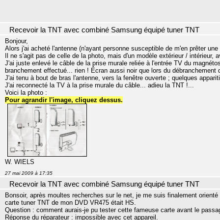
Recevoir la TNT avec combiné Samsung équipé tuner TNT
Bonjour,
Alors j'ai acheté l'antenne (n'ayant personne susceptible de m'en prêter une 
Il ne s'agit pas de celle de la photo, mais d'un modèle extérieur / intérieur, 
J'ai juste enlevé le câble de la prise murale reliée à l'entrée TV du magnéto
branchement effectué... rien ! Écran aussi noir que lors du débranchement du
J'ai tenu à bout de bras l'antenne, vers la fenêtre ouverte ; quelques appariti
J'ai reconnecté la TV à la prise murale du câble... adieu la TNT !...
Voici la photo :
Pour agrandir l'image, cliquez dessus.
W. WIELS
27 mai 2009 à 17:35
Recevoir la TNT avec combiné Samsung équipé tuner TNT
Bonsoir, après moultes recherches sur le net, je me suis finalement orienté v
carte tuner TNT de mon DVD VR475 était HS.
Question : comment aurais-je pu tester cette fameuse carte avant le passa
Réponse du réparateur : impossible avec cet appareil.