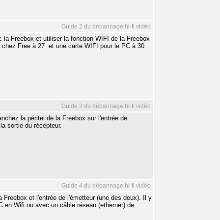
Guide 2 du dépannage hi-fi vidéo
c la Freebox et utiliser la fonction WIFI de la Freebox
chez Free à 27  et une carte WIFI pour le PC à 30 
Guide 3 du dépannage hi-fi vidéo
nchez la péritel de la Freebox sur l'entrée de
 la sortie du récepteur.
Guide 4 du dépannage hi-fi vidéo
 Freebox et l'entrée de l'émetteur (une des deux). Il y
C en Wifi ou avec un câble réseau (ethernet) de