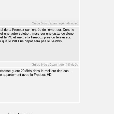
Guide 5 du dépannage hi-fi vidéo
el de la Freebox sur l'entrée de l'émetteur. Donc le
fet une autre solution, mais sur une distance d'une
 et le PC et mettre la Freebox près du téléviseur.
rs que le WIFI ne dépassera pas le 54Mb/s.
Guide 6 du dépannage hi-fi vidéo
 dépasse guère 20Mb/s dans le meilleur des cas...
otre appartement avec la Freebox HD.