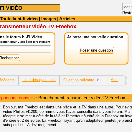
FI VIDÉO
Reste
Toute la hi-fi vidéo
|
Images
|
Articles
ransmetteur vidéo TV Freebox
s le forum hi-Fi Vidéo :
Je pose une nouvelle question :
question pour y accéder directement
Liste des questions
Aide
écédente
Question suivante
dépannage conseils :
Branchement transmetteur vidéo TV Freebox
Bonjour, ma Freebox est dans une pièce et la TV dans une autre. Pour éviter
vidéo Philips vl1200, commme vous l'avez conseillé dans votre forum. Main
récepteur se met à côté de la télé et l'émetteur à côté de la Freebox ou in
d'entrée et 2 de sortie. La Freebox n'ayant qu'un adaptateur péritel, je branch
suis perdue... Aidez-moi, merci.