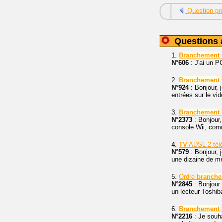
Question pr
Questions 
1.
Branchement
N°606
: J'ai un P
2.
Branchement
N°924
: Bonjour, 
entrées sur le vi
3.
Branchement
N°2373
: Bonjour,
console Wii, comm
4.
TV
ADSL 2 télé
N°579
: Bonjour,
une dizaine de mè
5.
Ordre
branch
N°2845
: Bonjour 
un lecteur Toshib
6.
Branchement
N°2216
: Je souh