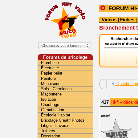
FORUM HI-
Vidéos
|
Fiches
|
Branchement t
Rechercher dan
ou taper le n° d'une 
Choisissez votre langue
Forums de bricolage
Plomberie
Électricité
Papier peint
Peinture
Menuiserie
Question pr
Sols . Carrelages
Maçonnerie
Isolation
417
Hi-fi vidéos 
Chauffage
Climatisation
Écologie Habitat
Invité
Bricolage Créatif Photos
Litiges Travaux
Toitures
Décoration