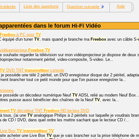
Liste des questions
Aide
écédente
Question suivante
apparentées dans le forum Hi-Fi Vidéo
Freebox
à PC pour
TV
C équipé d'un tuner
TV
, mais quand je branche ma
Freebox
avec un câble S-
vidéoprojecteur
Freebox
TV
je souhaite regarder la télévision sur mon vidéoprojecteur je dispose de deux
déoprojecteur notamment péritel, video-composite, S-video. Le...
TV
DVD TNT
transmetteur
console
 je possède une télé 2 péritel, un DVD enregisteur disque dur 2 péritel, adapt
ent brancher tout ce petit monde pour que l'on puisse enregistrer la...
visions
 je posséde un décodeur numérique Neuf
TV
ADSL relié au modem Neuf Box. Je
tres puisse aussi bénéficier des chaînes de la Neuf
TV
, avec la...
ement
TV
décodeur TNT
Freebox
HD lecteur DVD
à tous, j'ai une
TV
analogique Philips à 2 péritels sur laquelle je voudrais br
a de CD / DVD, dans quel ordre les mettre sachant que le lecteur CD /...
Live Box
TV
transmetteur
TV
aite acheter une Live Box
TV
que je vais brancher sur la prise téléphone de 