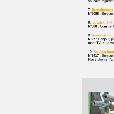
souhaite regarder
7.
Branchement
N°3098
: Bonjour
8.
réception TNT
N°388
: Comment 
9.
télévision sur
N°25
: Bonjour, j
tuner
TV
, et je v
10.
Schéma
bra
N°2417
: Bonjour.
Playstation 2, j'a