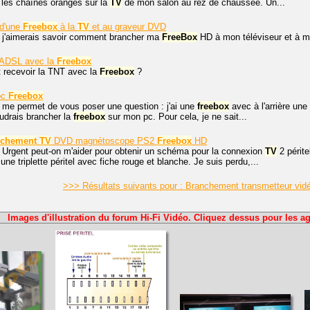
 les chaînes oranges sur la
TV
de mon salon au rez de chaussée. Un...
d'une
Freebox
à la
TV
et au graveur DVD
, j'aimerais savoir comment brancher ma
FreeBox
HD à mon téléviseur et à m
 ADSL avec la
Freebox
recevoir la TNT avec la
Freebox
?
 pc
Freebox
e me permet de vous poser une question : j'ai une
freebox
avec à l'arrière une 
oudrais brancher la
freebox
sur mon pc. Pour cela, je ne sait...
nchement
TV
DVD magnétoscope PS2
Freebox
HD
 Urgent peut-on m'aider pour obtenir un schéma pour la connexion
TV
2 périte
i une triplette péritel avec fiche rouge et blanche. Je suis perdu,...
>>> Résultats suivants pour : Branchement transmetteur vi
Images d'illustration du forum Hi-Fi Vidéo. Cliquez dessus pour les ag