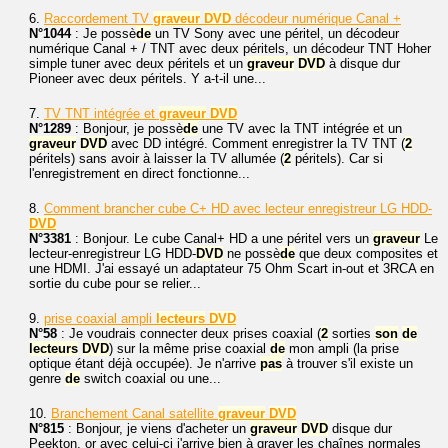
6.
Raccordement TV
graveur
DVD
décodeur numérique Canal +
N°1044
: Je possè
de
un TV Sony avec une péritel, un décodeur
numérique Canal + / TNT avec deux péritels, un décodeur TNT Hoher
simple tuner avec deux péritels et un
graveur
DVD
à disque dur
Pioneer avec deux péritels. Y a-t-il une...
7.
TV TNT intégrée et
graveur
DVD
N°1289
: Bonjour, je possè
de
une TV avec la TNT intégrée et un
graveur
DVD
avec DD intégré. Comment enregistrer la TV TNT (
2
péritels) sans avoir à laisser la TV allumée (
2
péritels). Car si
l'enregistrement en direct fonctionne...
8.
Comment brancher cube C+ HD avec lecteur enregistreur LG HDD-
DVD
N°3381
: Bonjour. Le cube Canal+ HD a une péritel vers un
graveur
Le
lecteur-enregistreur LG HDD-
DVD
ne possè
de
que deux composites et
une HDMI. J'ai essayé un adaptateur 75 Ohm Scart in-out et 3RCA en
sortie du cube pour se relier...
9.
prise coaxial ampli
lecteurs
DVD
N°58
: Je voudrais connecter deux prises coaxial (
2
sorties
son
de
lecteurs
DVD
) sur la même prise coaxial
de
mon ampli (la prise
optique étant déjà occupée). Je n'arrive
pas
à trouver s'il existe un
genre
de
switch coaxial ou une...
10.
Branchement Canal satellite
graveur
DVD
N°815
: Bonjour, je viens d'acheter un
graveur
DVD
disque dur
Peekton, or avec celui-ci j'arrive bien à graver les chaînes normales