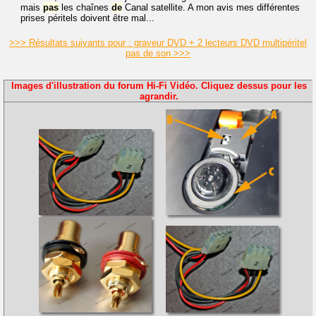
mais
pas
les chaînes
de
Canal satellite. A mon avis mes différentes
prises péritels doivent être mal...
>>> Résultats suivants pour : graveur DVD + 2 lecteurs DVD multipéritel
pas de son >>>
Images d'illustration du forum Hi-Fi Vidéo. Cliquez dessus pour les
agrandir.