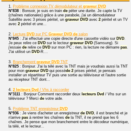
1.
Problème connexion TV démodulateur et
graveur
DVD
N°838
: Bonsoir, je suis en train
de
péter une durite. Je capte la TV
(chaînes nationales) grâce à une parabole, j'ai un démodulateur
Satellite avec 3 prises péritel, un
graveur
DVD
avec
2
péritel et un TV
avec
2
péritel et une...
2.
Lecture
DVD
sur PC
Graveur
DVD
de
salon
N°845
: J'ai effectué une copie directe d'une cassette vidéo sur
DVD
.
Je peux relire ce
DVD
sur le lecteur
graveur
DVD
(Samsung). Si
j'essaie
de
relire ce
DVD
sur mon PC : rien, la lecture ne démarre
pas
.
J'ai utilisé un
DVD
-R....
3.
Branchement
graveur
DVD
TNT
N°825
: Bonjour. J'ai la télé avec la TNT mais je voudrais aussi la TNT
pour mon
graveur
DVD
qui possè
de
2
prises péritel, je pensais
installer un répartiteur TV puis une sortie au téléviseur et l'autre sortie
au récepteur TNT dont...
4.
2
lecteurs
Dvd
/ Vhs à raccorder
N°3111
: Bonjour Comment raccorder deux
lecteurs
Dvd
/ Vhs sur un
téléviseur ? Merci
de
votre aide.
5.
Problème TNT enregistreur
DVD
N°936
: Je viens d'acheter un enregistreur
de
DVD
, il est branché et je
n'arrive
pas
à rentrer les chaînes
de
la TNT, il ne prend que les 6
chaînes. Je pense que mon branchement entre le décodeur numérique,
la télé, et le lecteur...