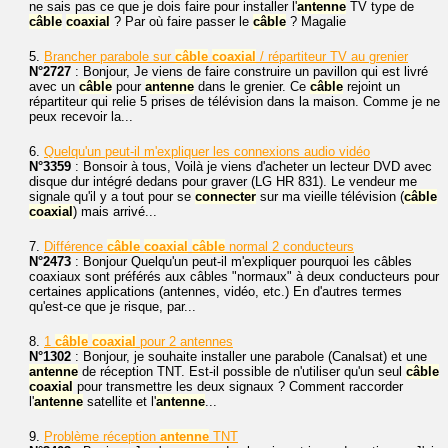
ne sais pas ce que je dois faire pour installer l'
antenne
TV type de
câble
coaxial
? Par où faire passer le
câble
? Magalie
5.
Brancher parabole sur
câble
coaxial
/ répartiteur TV au grenier
N°2727
: Bonjour, Je viens de faire construire un pavillon qui est livré
avec un
câble
pour
antenne
dans le grenier. Ce
câble
rejoint un
répartiteur qui relie 5 prises de télévision dans la maison. Comme je ne
peux recevoir la...
6.
Quelqu'un peut-il m'expliquer les connexions audio vidéo
N°3359
: Bonsoir à tous, Voilà je viens d'acheter un lecteur DVD avec
disque dur intégré dedans pour graver (LG HR 831). Le vendeur me
signale qu'il y a tout pour se
connecter
sur ma vieille télévision (
câble
coaxial
) mais arrivé...
7.
Différence
câble
coaxial
câble
normal 2 conducteurs
N°2473
: Bonjour Quelqu'un peut-il m'expliquer pourquoi les câbles
coaxiaux sont préférés aux câbles "normaux" à deux conducteurs pour
certaines applications (antennes, vidéo, etc.) En d'autres termes
qu'est-ce que je risque, par...
8.
1
câble
coaxial
pour 2 antennes
N°1302
: Bonjour, je souhaite installer une parabole (Canalsat) et une
antenne
de réception TNT. Est-il possible de n'utiliser qu'un seul
câble
coaxial
pour transmettre les deux signaux ? Comment raccorder
l'
antenne
satellite et l'
antenne
...
9.
Problème réception
antenne
TNT