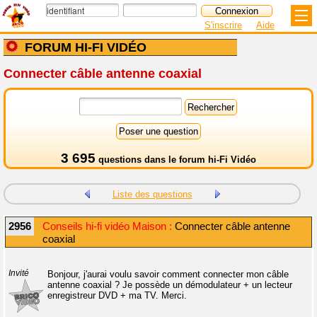
S'inscrire
Aide
FORUM HI-FI VIDÉO
Connecter câble antenne coaxial
3 695
questions dans le
forum hi-Fi Vidéo
Liste des questions
2956
Conseils hi-fi vidéo Maison :
Connecter câble antenne
coaxial
Invité
Bonjour, j'aurai voulu savoir comment connecter mon câble
antenne coaxial ? Je possède un démodulateur + un lecteur
enregistreur DVD + ma TV. Merci.