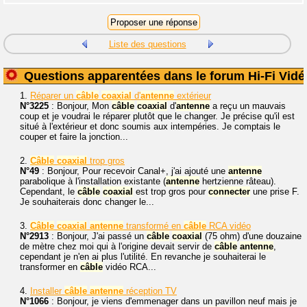
Liste des questions
Questions apparentées dans le forum Hi-Fi Vidé
1.
Réparer un
câble
coaxial
d'
antenne
extérieur
N°3225
: Bonjour, Mon
câble
coaxial
d'
antenne
a reçu un mauvais
coup et je voudrai le réparer plutôt que le changer. Je précise qu'il est
situé à l'extérieur et donc soumis aux intempéries. Je comptais le
couper et faire la jonction...
2.
Câble
coaxial
trop gros
N°49
: Bonjour, Pour recevoir Canal+, j'ai ajouté une
antenne
parabolique à l'installation existante (
antenne
hertzienne râteau).
Cependant, le
câble
coaxial
est trop gros pour
connecter
une prise F.
Je souhaiterais donc changer le...
3.
Câble
coaxial
antenne
transformé en
câble
RCA vidéo
N°2913
: Bonjour, J'ai passé un
câble
coaxial
(75 ohm) d'une douzaine
de mètre chez moi qui à l'origine devait servir de
câble
antenne
,
cependant je n'en ai plus l'utilité. En revanche je souhaiterai le
transformer en
câble
vidéo RCA...
4.
Installer
câble
antenne
réception TV
N°1066
: Bonjour, je viens d'emmenager dans un pavillon neuf mais je