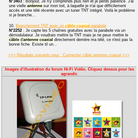
N°3403
: Bonjour, Je n'y comprends plus rien et je perds patience. J'ai
une vielle
antenne
sur mon toit, à laquelle je n'ai que difficilement
accès et une télé récente avec un tuner TNT intégré. Voilà le problème
si je branche...
10.
Branchement TNT avec un
câble
coaxial
parabole
N°2252
: Je capte les 5 chaînes gratuites avec la parabole via un
démodulateur. Je voudrais mettre la TNT mais je ne peux mettre le
câble
d'
antenne
coaxial
directement derrière ma télé, ce n'est pas la
bonne fiche. Existe til un...
>>> Résultats suivants pour : Connecter câble antenne coaxial >>>
Images d'illustration du forum Hi-Fi Vidéo. Cliquez dessus pour les
agrandir.