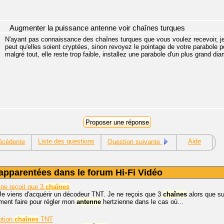
Augmenter la puissance antenne voir chaînes turques
N'ayant pas connaissance des chaînes turques que vous voulez recevoir, je 
peut qu'elles soient cryptées, sinon revoyez le pointage de votre parabole 
malgré tout, elle reste trop faible, installez une parabole d'un plus grand d
Liste des questions
Aide
écédente
Question suivante
apparentées dans le forum Hi-Fi Vidéo
ne reçoit que 3
chaînes
Je viens d'acquérir un décodeur TNT. Je ne reçois que 3
chaînes
alors que su
ent faire pour régler mon
antenne
hertzienne dans le cas où...
ption
chaînes
TNT