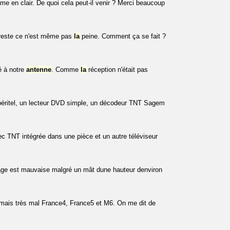
 en clair. De quoi cela peut-il venir ? Merci beaucoup
e reste ce n'est même pas
la
peine. Comment ça se fait ?
é à notre
antenne
. Comme
la
réception n'était pas
s péritel, un lecteur DVD simple, un décodeur TNT Sagem
vec TNT intégrée dans une pièce et un autre téléviseur
mage est mauvaise malgré un mât dune hauteur denviron
 mais très mal France4, France5 et M6. On me dit de