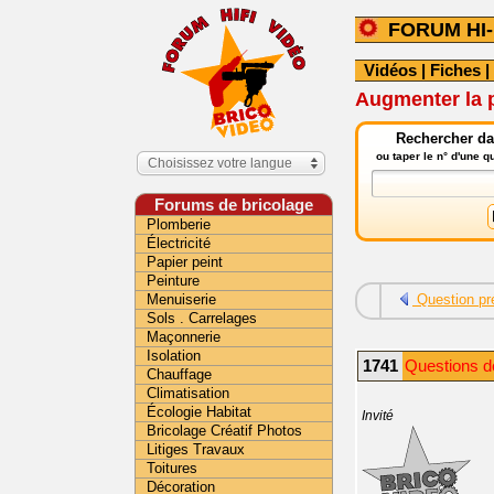
FORUM HI-
Vidéos
|
Fiches
|
Augmenter la 
Rechercher dan
ou taper le n° d'une 
Choisissez votre langue
Forums de bricolage
Plomberie
Électricité
Papier peint
Peinture
Menuiserie
Question pr
Sols . Carrelages
Maçonnerie
Isolation
1741
Questions dé
Chauffage
Climatisation
Écologie Habitat
Invité
Bricolage Créatif Photos
Litiges Travaux
Toitures
Décoration