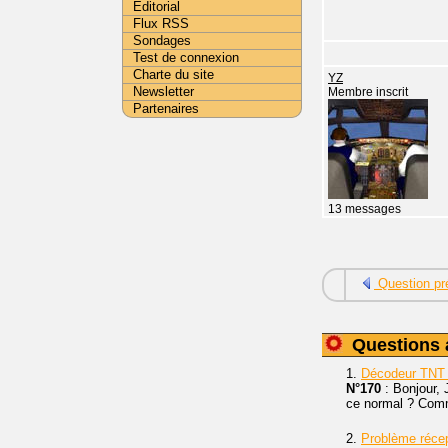
Editorial
Flux RSS
Sondages
Test de connexion
Charte du site
YZ
Newsletter
Membre inscrit
Partenaires
13 messages
Question pr
Questions 
1.
Décodeur TNT 
N°170
: Bonjour, 
ce normal ? Comm
2.
Problème réce