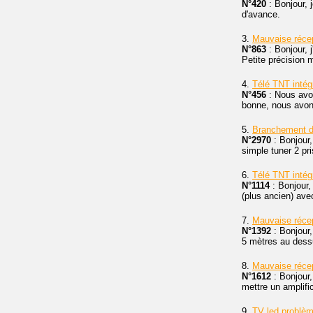
N°420
: Bonjour, 
d'avance.
3.
Mauvaise réce
N°863
: Bonjour, 
Petite précision m
4.
Télé TNT inté
N°456
: Nous avon
bonne, nous avo
5.
Branchement d
N°2970
: Bonjour,
simple tuner 2 pri
6.
Télé TNT intég
N°1114
: Bonjour,
(plus ancien) av
7.
Mauvaise réce
N°1392
: Bonjour,
5 mètres au dessu
8.
Mauvaise réce
N°1612
: Bonjour,
mettre un amplific
9.
TV led problèm