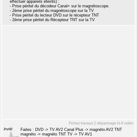
effectuer appareils éteints) :
- Prise péritel du décodeur Canal+ sur le magnétoscope.
- 2ème prise péritel du magnétoscope sur la TV
- Prise péritel du lecteur DVD sur le récepteur TNT
- 2ème prise péritel du Récepteur TNT sur la TV
Fiches travaux 2 dépannage hi-fi vidéo
Invité
Faites : DVD -> TV AV2 Canal Plus -> magnéto AV2 TNT
magnéto -> magnéto TNT TV -> TV AV1