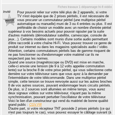
Fiches travaux 1 dépannage hi-fi vidéo
Invité
Pour pouvoir relier sur votre télé plus de 2 appareils, si votre
TV n'est équipée que de 2 prises péritels, il est nécessaire de
vous procurer un commutateur péritel (une multiprise péritel
automatique ou manuelle) muni de 3 ou 4 entrées ou plus. Il est
préférable de choisir un modèle avec un nombre d'entrée péritel
supérieur à vos besoins actuels pour pouvoir rajouter par la suite
d'autres matériels (démodulateur satellite, camescope, console de
jeux...). Certains modèles sont munis d'une sortie audio permettant
d'être raccordé à votre chaîne Hi-Fi. Vous pouvez trouver ce genre de
produit sur internet ou dans les magasins spécialisés audio / vidéo.
Attention, certains commutateurs péritels bas de gamme risquent de
ne pas fonctionner ou d'endommager votre matériel car ils ne
respectent pas les normes.
Quand une source (magnétoscope ou DVD) est mise en marche,
celle-ci envoie une tension (de 9 à 12 volts appelée commutation
lente) sur la broche 8 de votre prise péritel, qui vous sélectionne cette
dernière sur votre téléviseur sans que vous ayez à la demander par
l'intermédiaire de votre télécommande. Dans une multiprise péritel
simple, cette tension se trouve renvoyée aussi sur les autres broches
8 de vos autres sources, pouvant endommager leurs circuits péritels.
De plus, si 2 sources sont allumées en même temps, vous aurez
deux signaux vidéos sur votre téléviseur, n'ayant pas la même
synchronisation, pouvant perturber l'oscillateur de votre téléviseur.
Voici le lien d'un constructeur qui vend du matériel de bonne qualité
grand public :
CGV.FR
D'autre part, si votre récepteur TNT possède 2 prises péritels (ce qui
n'est pas toujours le cas), vous pouvez essayer le câblage suivant (à