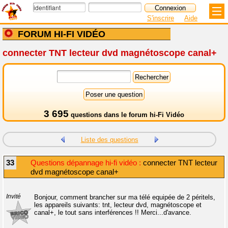
S'inscrire
Aide
FORUM HI-FI VIDÉO
connecter TNT lecteur dvd magnétoscope canal+
3 695
questions dans le
forum hi-Fi Vidéo
Liste des questions
33
Questions dépannage hi-fi vidéo :
connecter TNT lecteur
dvd magnétoscope canal+
Invité
Bonjour, comment brancher sur ma télé equipée de 2 péritels,
les appareils suivants: tnt, lecteur dvd, magnétoscope et
canal+, le tout sans interférences !! Merci...d'avance.