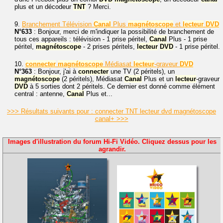
plus et un décodeur
TNT
? Merci.
9.
Branchement Télévision
Canal
Plus
magnétoscope
et
lecteur
DVD
N°633
: Bonjour, merci de m'indiquer la possibilité de branchement de
tous ces appareils : télévision - 1 prise péritel,
Canal
Plus - 1 prise
péritel,
magnétoscope
- 2 prises péritels,
lecteur
DVD
- 1 prise péritel.
10.
connecter
magnétoscope
Médiasat
lecteur
-graveur
DVD
N°363
: Bonjour, j'ai à
connecter
une TV (2 péritels), un
magnétoscope
(2 péritels), Médiasat
Canal
Plus et un
lecteur
-graveur
DVD
à 5 sorties dont 2 péritels. Ce dernier est donné comme élément
central : antenne,
Canal
Plus et...
>>> Résultats suivants pour : connecter TNT lecteur dvd magnétoscope
canal+ >>>
Images d'illustration du forum Hi-Fi Vidéo. Cliquez dessus pour les
agrandir.