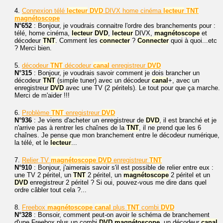
4.
Connexion télé
lecteur
DVD
DIVX home cinéma
lecteur
TNT
magnétoscope
N°652
: Bonjour, je voudrais connaitre l'ordre des branchements pour :
télé, home cinéma,
lecteur
DVD
,
lecteur
DIVX,
magnétoscope
et
décodeur
TNT
. Comment les
connecter
?
Connecter
quoi à quoi...etc
? Merci bien.
5.
décodeur
TNT
décodeur
canal
enregistreur
DVD
N°315
: Bonjour, je voudrais savoir comment je dois brancher un
décodeur
TNT
(simple tuner) avec un décodeur
canal
+, avec un
enregistreur
DVD
avec une TV (2 péritels). Le tout pour que ça marche.
Merci de m'aider !!!
6.
Problème
TNT
enregistreur
DVD
N°936
: Je viens d'acheter un enregistreur de
DVD
, il est branché et je
n'arrive pas à rentrer les chaînes de la
TNT
, il ne prend que les 6
chaînes. Je pense que mon branchement entre le décodeur numérique,
la télé, et le
lecteur
...
7.
Relier TV
magnétoscope
DVD
enregistreur
TNT
N°910
: Bonjour, j'aimerais savoir s'il est possible de relier entre eux :
une TV 2 péritel, un
TNT
2 péritel, un
magnétoscope
2 péritel et un
DVD
enregistreur 2 péritel ? Si oui, pouvez-vous me dire dans quel
ordre câbler tout cela ?...
8.
Freebox
magnétoscope
canal
plus
TNT
combi
DVD
N°328
: Bonsoir, comment peut-on avoir le schéma de branchement
d'une Freebox plus un combi
DVD
magnétoscope
, un décodeur
canal