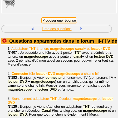
Liste des questions
Questions apparentées dans le forum Hi-Fi Vidé
1.
Adaptateur
TNT
2 tuners
magnétoscope
canal
+ et
lecteur
DVD
N°407
: Je possède une télé avec 1 péritel,
TNT
avec 2 péritels et 2
tuners, un
magnétoscope
avec 2 péritels,
canal
+ et un
lecteur
DVD
avec 2 péritels, d'où mon appel au secours pour pouvoir relier tout ça.
Merci d'avance.
2.
Connecter
télé
lecteur
DVD
magnétoscope
à chaine hifi
N°393
: Bonjour, je veux
connecter
un ensemble TV (comprenant TV +
lecteur
DVD
+
magnétoscope
) sur un amplificateur, qui lui même
alimente une chaine hifi. Pouvez-vous m'orienter en sachant que le
magnétoscope
, le
lecteur
DVD
et l'ampli...
3.
Branchement adaptateur
TNT
décodeur
magnétoscope
et
lecteur
DVD
N°520
: Bonjour, je viens d'acheter un adaptateur
TNT
. Je voudrais y
brancher un décodeur
Canal
Plus analogique, un
magnétoscope
et un
lecteur
DVD
. Pour que tout fonctionne évidemment ! Merci.