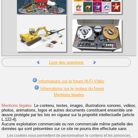
Liste des questions
Informations sur le forum Hi-Fi Vidéo
Informations sur le moteur du forum
Mentions légales
Mentions légales :
Le contenu, textes, images, illustrations sonores, vidéos,
photos, animations, logos et autres documents constituent ensemble une
œuvre protégée par les lois en vigueur sur la propriété intellectuelle (article
L.122-4).
Aucune exploitation commerciale ou non commerciale même partielle des
données qui sont présentées sur ce site ne pourra être effectuée sans
l'accord préalable et écrit de la SARL Bricovidéo.
Les cookies nous permettent de personnaliser le contenu et les annonces,
Toute reproduction même partielle du contenu de ce site et de l'utilisation