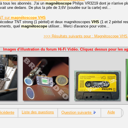
à tous les abonnés. J'ai un
magnétoscope
Philips VR3219 dont je n'arrive p
vait une dedans. De plus la pile de 3,6V (soudée sur la carte) est...
TNT sur
magnétoscope
VHS
 décodeur TNT strong (1 péritel) et deux magnétoscopes
VHS
(1 et 2 péritel r
hements, quel
magnétoscope
utiliser... Merci d'avance pour votre...
>>> Résultats suivants pour : Magnétoscope VH
Images d'illustration du forum Hi-Fi Vidéo. Cliquez dessus pour les ag
Liste des questions
Aide
écédente
Question suivante