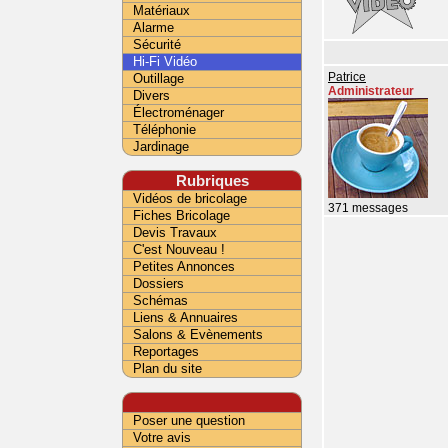
Matériaux
Alarme
Sécurité
Hi-Fi Vidéo
Outillage
Patrice
Administrateur
Divers
Électroménager
Téléphonie
Jardinage
Rubriques
Vidéos de bricolage
371 messages
Fiches Bricolage
Devis Travaux
C'est Nouveau !
Petites Annonces
Dossiers
Schémas
Liens & Annuaires
Salons & Evènements
Reportages
Plan du site
Poser une question
Votre avis