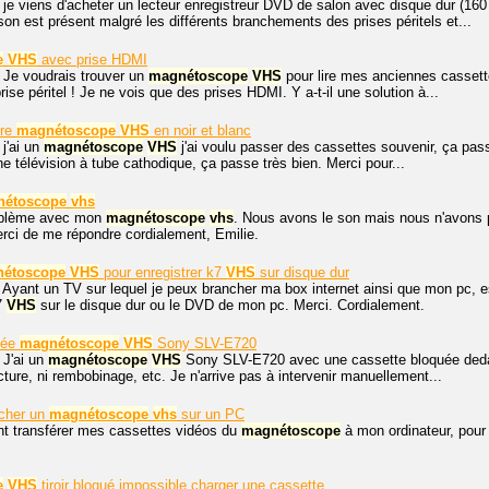
 je viens d'acheter un lecteur enregistreur DVD de salon avec disque dur (160
son est présent malgré les différents branchements des prises péritels et...
e
VHS
avec prise HDMI
 Je voudrais trouver un
magnétoscope
VHS
pour lire mes anciennes casset
se péritel ! Je ne vois que des prises HDMI. Y a-t-il une solution à...
ure
magnétoscope
VHS
en noir et blanc
 j'ai un
magnétoscope
VHS
j'ai voulu passer des cassettes souvenir, ça passe
ne télévision à tube cathodique, ça passe très bien. Merci pour...
nétoscope
vhs
roblème avec mon
magnétoscope
vhs
. Nous avons le son mais nous n'avons p
erci de me répondre cordialement, Emilie.
étoscope
VHS
pour enregistrer k7
VHS
sur disque dur
 Ayant un TV sur lequel je peux brancher ma box internet ainsi que mon pc, 
7
VHS
sur le disque dur ou le DVD de mon pc. Merci. Cordialement.
uée
magnétoscope
VHS
Sony SLV-E720
 J'ai un
magnétoscope
VHS
Sony SLV-E720 avec une cassette bloquée dedans
lecture, ni rembobinage, etc. Je n'arrive pas à intervenir manuellement...
cher un
magnétoscope
vhs
sur un PC
 transférer mes cassettes vidéos du
magnétoscope
à mon ordinateur, pour
e
VHS
tiroir bloqué impossible charger une cassette