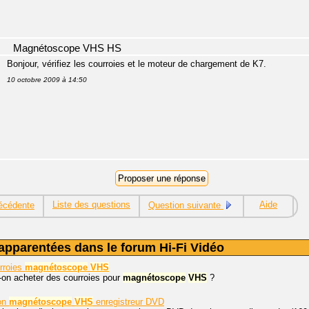
Magnétoscope VHS HS
Bonjour, vérifiez les courroies et le moteur de chargement de K7.
10 octobre 2009 à 14:50
Liste des questions
Aide
écédente
Question suivante
apparentées dans le forum Hi-Fi Vidéo
rroies
magnétoscope
VHS
-on acheter des courroies pour
magnétoscope
VHS
?
son
magnétoscope
VHS
enregistreur DVD