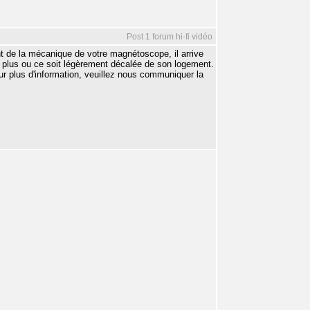
Post 1 forum hi-fi vidéo
ent de la mécanique de votre magnétoscope, il arrive
e plus ou ce soit légèrement décalée de son logement.
ur plus d'information, veuillez nous communiquer la