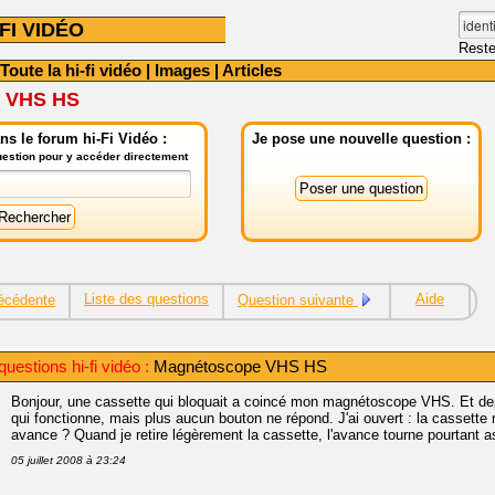
FI VIDÉO
Reste
Toute la hi-fi vidéo
|
Images
|
Articles
 VHS HS
s le forum hi-Fi Vidéo :
Je pose une nouvelle question :
question pour y accéder directement
Liste des questions
Aide
écédente
Question suivante
estions hi-fi vidéo :
Magnétoscope VHS HS
Bonjour, une cassette qui bloquait a coincé mon magnétoscope VHS. Et depui
qui fonctionne, mais plus aucun bouton ne répond. J'ai ouvert : la cassette
avance ? Quand je retire légèrement la cassette, l'avance tourne pourtant
05 juillet 2008 à 23:24