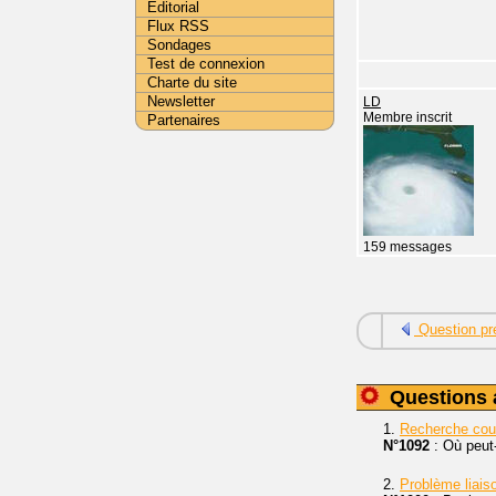
Editorial
Flux RSS
Sondages
Test de connexion
Charte du site
Newsletter
LD
Membre inscrit
Partenaires
159 messages
Question pr
Questions 
1.
Recherche cou
N°1092
: Où peut
2.
Problème liai