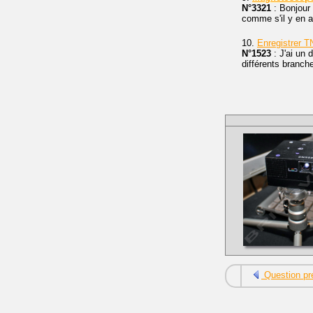
N°3321
: Bonjour 
comme s'il y en a
10.
Enregistrer 
N°1523
: J'ai un
différents branc
Question pr