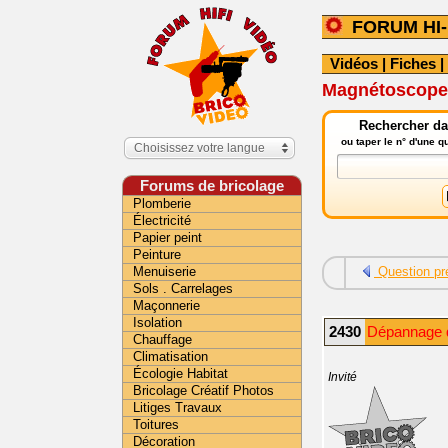
FORUM HI-
Vidéos
|
Fiches
|
Magnétoscope
Rechercher dan
ou taper le n° d'une 
Choisissez votre langue
Forums de bricolage
Plomberie
Électricité
Papier peint
Peinture
Menuiserie
Question pr
Sols . Carrelages
Maçonnerie
Isolation
2430
Dépannage qu
Chauffage
Climatisation
Écologie Habitat
Invité
Bricolage Créatif Photos
Litiges Travaux
Toitures
Décoration