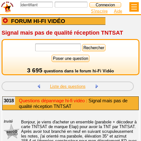
S'inscrire
Aide
FORUM HI-FI VIDÉO
Signal mais pas de qualité réception TNTSAT
3 695
questions dans le
forum hi-Fi Vidéo
Liste des questions
3018
Questions dépannage hi-fi vidéo :
Signal mais pas de
qualité réception TNTSAT
Invité
Bonjour, je viens d'acheter un ensemble (parabole + décodeur à
carte TNTSAT de marque Elap) pour avoir la TNT par TNTSAT.
Après avoir tout branché en neuf en suivant scrupuleusement
les notes, j'ai orienté ma parabole, élévation 35° et azimut
158.4 et (données constructeur pour mon département 87) avec