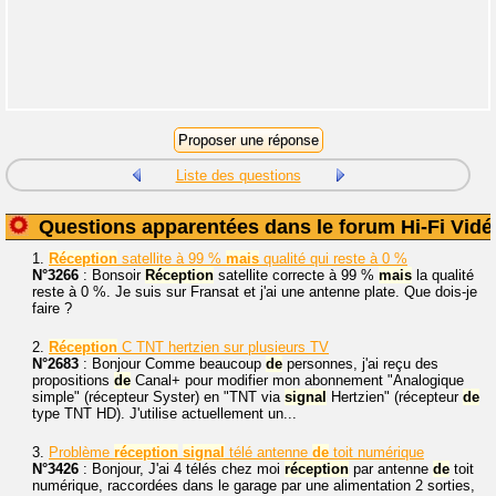
Liste des questions
Questions apparentées dans le forum Hi-Fi Vidé
1.
Réception
satellite à 99 %
mais
qualité qui reste à 0 %
N°3266
: Bonsoir
Réception
satellite correcte à 99 %
mais
la qualité
reste à 0 %. Je suis sur Fransat et j'ai une antenne plate. Que dois-je
faire ?
2.
Réception
C TNT hertzien sur plusieurs TV
N°2683
: Bonjour Comme beaucoup
de
personnes, j'ai reçu des
propositions
de
Canal+ pour modifier mon abonnement "Analogique
simple" (récepteur Syster) en "TNT via
signal
Hertzien" (récepteur
de
type TNT HD). J'utilise actuellement un...
3.
Problème
réception
signal
télé antenne
de
toit numérique
N°3426
: Bonjour, J'ai 4 télés chez moi
réception
par antenne
de
toit
numérique, raccordées dans le garage par une alimentation 2 sorties,