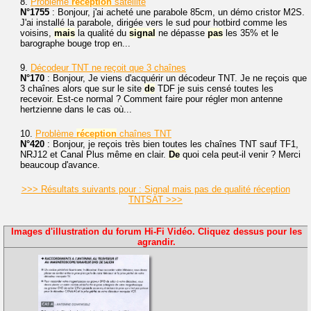
8.
Problème
réception
satellite
N°1755
: Bonjour, j'ai acheté une parabole 85cm, un démo cristor M2S.
J'ai installé la parabole, dirigée vers le sud pour hotbird comme les
voisins,
mais
la qualité du
signal
ne dépasse
pas
les 35% et le
barographe bouge trop en...
9.
Décodeur TNT ne reçoit que 3 chaînes
N°170
: Bonjour, Je viens d'acquérir un décodeur TNT. Je ne reçois que
3 chaînes alors que sur le site
de
TDF je suis censé toutes les
recevoir. Est-ce normal ? Comment faire pour régler mon antenne
hertzienne dans le cas où...
10.
Problème
réception
chaînes TNT
N°420
: Bonjour, je reçois très bien toutes les chaînes TNT sauf TF1,
NRJ12 et Canal Plus même en clair.
De
quoi cela peut-il venir ? Merci
beaucoup d'avance.
>>> Résultats suivants pour : Signal mais pas de qualité réception
TNTSAT >>>
Images d'illustration du forum Hi-Fi Vidéo. Cliquez dessus pour les
agrandir.