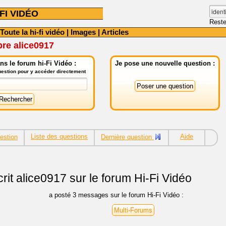
FI VIDÉO
Reste
Toute la hi-fi vidéo
|
Images
|
Articles
re alice0917
s le forum hi-Fi Vidéo :
Je pose une nouvelle question :
question pour y accéder directement
Liste des questions
Aide
estion
Dernière question
rit
alice0917 sur le forum Hi-Fi Vidéo
a posté 3 messages sur le forum Hi-Fi Vidéo :
Multi-Forums