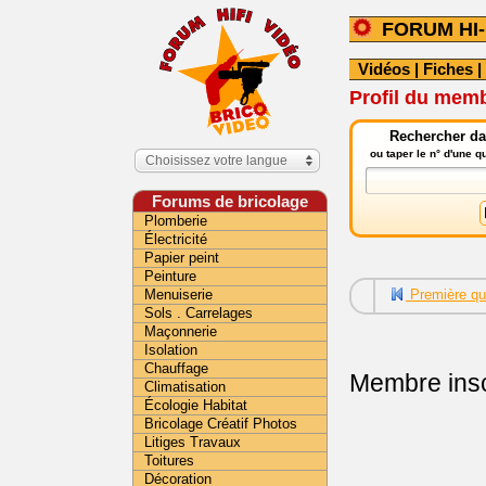
FORUM HI-
Vidéos
|
Fiches
|
Profil du memb
Rechercher dan
ou taper le n° d'une 
Choisissez votre langue
Forums de bricolage
Plomberie
Électricité
Papier peint
Peinture
Menuiserie
Première qu
Sols . Carrelages
Maçonnerie
Isolation
Chauffage
Membre insc
Climatisation
Écologie Habitat
Bricolage Créatif Photos
Litiges Travaux
Toitures
Décoration