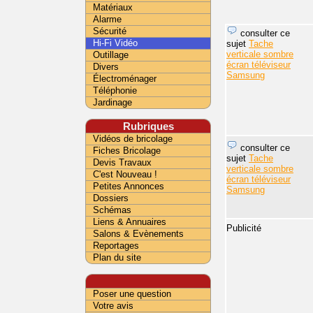
Matériaux
Alarme
Sécurité
consulter ce
Hi-Fi Vidéo
sujet
Tache
verticale sombre
Outillage
écran téléviseur
Divers
Samsung
Électroménager
Téléphonie
Jardinage
Rubriques
Vidéos de bricolage
consulter ce
Fiches Bricolage
sujet
Tache
Devis Travaux
verticale sombre
C'est Nouveau !
écran téléviseur
Petites Annonces
Samsung
Dossiers
Schémas
Liens & Annuaires
Publicité
Salons & Evènements
Reportages
Plan du site
Poser une question
Votre avis