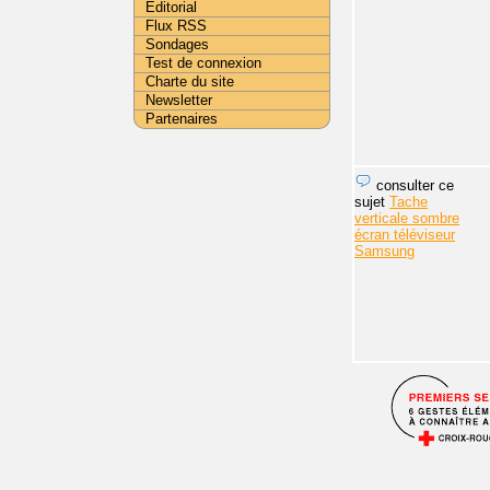
Editorial
Flux RSS
Sondages
Test de connexion
Charte du site
Newsletter
Partenaires
consulter ce
sujet
Tache
verticale sombre
écran téléviseur
Samsung