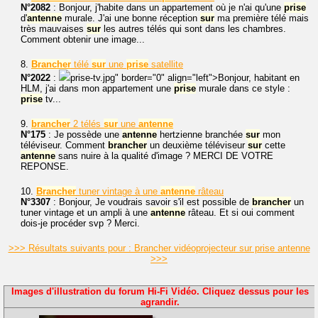
N°2082
: Bonjour, j'habite dans un appartement où je n'ai qu'une
prise
d'
antenne
murale. J'ai une bonne réception
sur
ma première télé mais
très mauvaises
sur
les autres télés qui sont dans les chambres.
Comment obtenir une image...
8.
Brancher
télé
sur
une
prise
satellite
N°2022
:
prise-tv.jpg" border="0" align="left">Bonjour, habitant en
HLM, j'ai dans mon appartement une
prise
murale dans ce style :
prise
tv...
9.
brancher
2 télés
sur
une
antenne
N°175
: Je possède une
antenne
hertzienne branchée
sur
mon
téléviseur. Comment
brancher
un deuxième téléviseur
sur
cette
antenne
sans nuire à la qualité d'image ? MERCI DE VOTRE
REPONSE.
10.
Brancher
tuner vintage à une
antenne
râteau
N°3307
: Bonjour, Je voudrais savoir s'il est possible de
brancher
un
tuner vintage et un ampli à une
antenne
râteau. Et si oui comment
dois-je procéder svp ? Merci.
>>> Résultats suivants pour : Brancher vidéoprojecteur sur prise antenne
>>>
Images d'illustration du forum Hi-Fi Vidéo. Cliquez dessus pour les
agrandir.