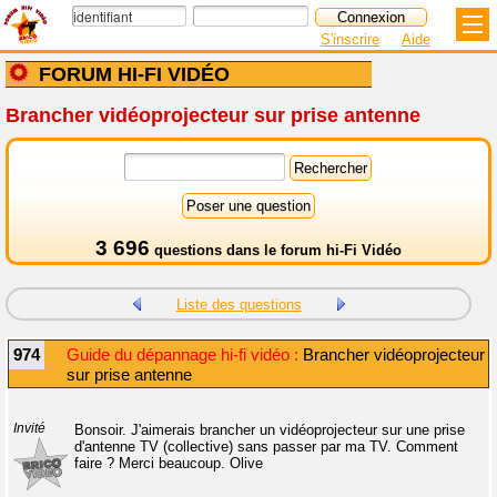
S'inscrire
Aide
FORUM HI-FI VIDÉO
Brancher vidéoprojecteur sur prise antenne
3 696
questions dans le
forum hi-Fi Vidéo
Liste des questions
974
Guide du dépannage hi-fi vidéo :
Brancher vidéoprojecteur
sur prise antenne
Invité
Bonsoir. J'aimerais brancher un vidéoprojecteur sur une prise
d'antenne TV (collective) sans passer par ma TV. Comment
faire ? Merci beaucoup. Olive