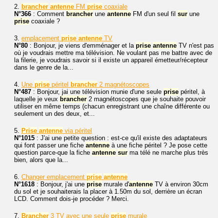
2.
brancher
antenne
FM
prise
coaxiale
N°366
: Comment
brancher
une
antenne
FM d'un seul fil
sur
une
prise
coaxiale ?
3.
emplacement
prise
antenne
TV
N°80
: Bonjour, je viens d'emménager et la
prise
antenne
TV n'est pas
où je voudrais mettre ma télévision. Ne voulant pas me battre avec de
la filerie, je voudrais savoir si il existe un appareil émetteur/récepteur
dans le genre de la...
4.
Une
prise
péritel
brancher
2 magnétoscopes
N°487
: Bonjour, jai une télévision munie d'une seule
prise
péritel, à
laquelle je veux
brancher
2 magnétoscopes que je souhaite pouvoir
utiliser en même temps (chacun enregistrant une chaîne différente ou
seulement un des deux, et...
5.
Prise
antenne
via péritel
N°1015
: J'ai une petite question : est-ce qu'il existe des adaptateurs
qui font passer une fiche
antenne
à une fiche péritel ? Je pose cette
question parce-que la fiche
antenne
sur
ma télé ne marche plus très
bien, alors que la...
6.
Changer emplacement
prise
antenne
N°1618
: Bonjour, j'ai une
prise
murale d'
antenne
TV à environ 30cm
du sol et je souhaiterais la placer à 1.50m du sol, derrière un écran
LCD. Comment dois-je procéder ? Merci.
7.
Brancher
3 TV avec une seule
prise
murale