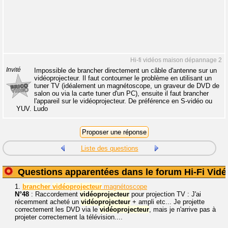
Hi-fi vidéos maison dépannage 2
Invité
Impossible de brancher directement un câble d'antenne sur un
vidéoprojecteur. Il faut contourner le problème en utilisant un
tuner TV (idéalement un magnétoscope, un graveur de DVD de
salon ou via la carte tuner d'un PC), ensuite il faut brancher
l'appareil sur le vidéoprojecteur. De préférence en S-vidéo ou
YUV. Ludo
Liste des questions
Questions apparentées dans le forum Hi-Fi Vidé
1.
brancher
vidéoprojecteur
magnétoscope
N°48
: Raccordement
vidéoprojecteur
pour projection TV : J'ai
récemment acheté un
vidéoprojecteur
+ ampli etc... Je projette
correctement les DVD via le
vidéoprojecteur
, mais je n'arrive pas à
projeter correctement la télévision....