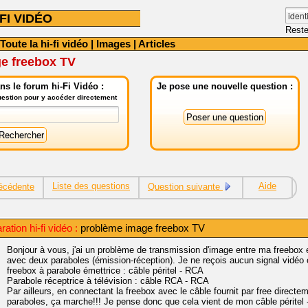
FI VIDÉO
Reste
Toute la hi-fi vidéo
|
Images
|
Articles
e freebox TV
s le forum hi-Fi Vidéo :
Je pose une nouvelle question :
question pour y accéder directement
Liste des questions
Aide
écédente
Question suivante
ation hi-fi vidéo :
problème image freebox TV
Bonjour à vous, j'ai un problème de transmission d'image entre ma freebox et
avec deux paraboles (émission-réception). Je ne reçois aucun signal vidéo o
freebox à parabole émettrice : câble péritel - RCA
Parabole réceptrice à télévision : câble RCA - RCA
Par ailleurs, en connectant la freebox avec le câble fournit par free directe
paraboles, ça marche!!! Je pense donc que cela vient de mon câble péritel -