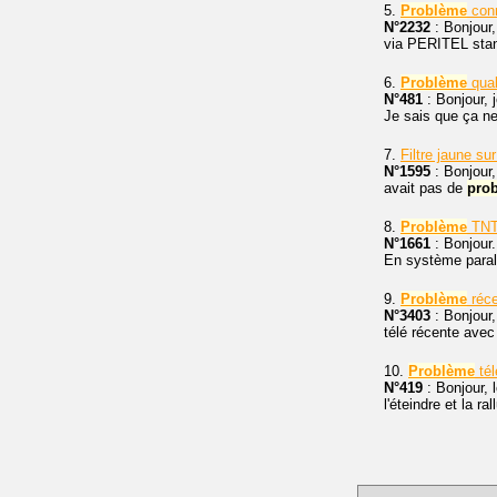
5.
Problème
con
N°2232
: Bonjour
via PERITEL stan
6.
Problème
qual
N°481
: Bonjour, 
Je sais que ça ne
7.
Filtre jaune sur 
N°1595
: Bonjour,
avait pas de
pro
8.
Problème
TNT 
N°1661
: Bonjour.
En système para
9.
Problème
réce
N°3403
: Bonjour,
télé récente avec
10.
Problème
té
N°419
: Bonjour, 
l'éteindre et la ra