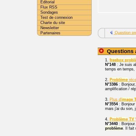
Editorial
Flux RSS
Sondages
Test de connexion
Charte du site
Newsletter
Question pr
Partenaires
Questions 
1.
freebox
probl
N°148
: Je suis a
temps en temps, v
2.
Problème
réc
N°3386
: Bonjour,
amplification / ré
3.
Plus d'
image
N°3554
: Bonjour 
mais j'ai du son,
4.
Problème
TV
N°3440
: Bonjour.
problème
. Il fait