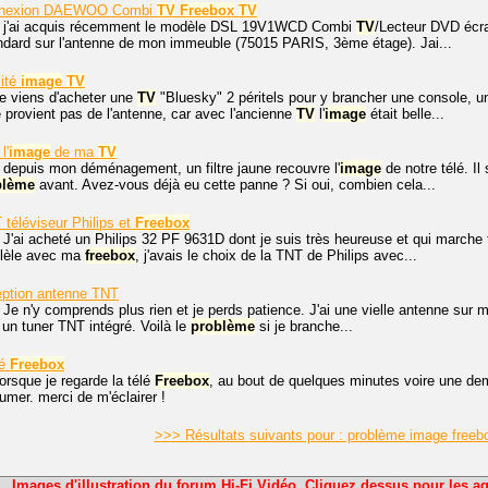
nexion DAEWOO Combi
TV
Freebox
TV
, j'ai acquis récemment le modèle DSL 19V1WCD Combi
TV
/Lecteur DVD écra
dard sur l'antenne de mon immeuble (75015 PARIS, 3ème étage). Jai...
ité
image
TV
je viens d'acheter une
TV
"Bluesky" 2 péritels pour y brancher une console, un
 provient pas de l'antenne, car avec l'ancienne
TV
l'
image
était belle...
l'
image
de ma
TV
 depuis mon déménagement, un filtre jaune recouvre l'
image
de notre télé. Il
blème
avant. Avez-vous déjà eu cette panne ? Si oui, combien cela...
téléviseur Philips et
Freebox
 J'ai acheté un Philips 32 PF 9631D dont je suis très heureuse et qui marche
llèle avec ma
freebox
, j'avais le choix de la TNT de Philips avec...
ption antenne TNT
 Je n'y comprends plus rien et je perds patience. J'ai une vielle antenne sur mo
 un tuner TNT intégré. Voilà le
problème
si je branche...
lé
Freebox
lorsque je regarde la télé
Freebox
, au bout de quelques minutes voire une demi
llumer. merci de m'éclairer !
>>> Résultats suivants pour : problème image free
Images d'illustration du forum Hi-Fi Vidéo. Cliquez dessus pour les ag