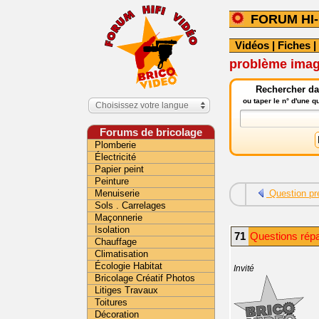
FORUM HI-
Vidéos
|
Fiches
|
problème imag
Rechercher dan
ou taper le n° d'une 
Choisissez votre langue
Forums de bricolage
Plomberie
Électricité
Papier peint
Peinture
Menuiserie
Question pr
Sols . Carrelages
Maçonnerie
Isolation
71
Questions répar
Chauffage
Climatisation
Écologie Habitat
Invité
Bricolage Créatif Photos
Litiges Travaux
Toitures
Décoration