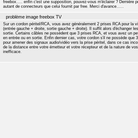
freebox..... enfin c'est une supposition, pouvez-vous m'éclairer ? Dernière pr
autant de connecteurs que celui fournit par free. Merci d'avance......
problème image freebox TV
Sur un cordon péritel/RCA, vous avez généralement 2 prises RCA pour la vidé
(entrée gauche + droite, sortie gauche + droite). Il suffit alors d'échanger l
sortie. Certains câbles ne possèdent que 3 prises RCA, et vous avez un petit
en entrée ou en sortie. Enfin dernier cas, votre cordon s'il ne possède que
pour amener des signaux audio/vidéo vers la prise péritel, dans ce cas inco
de la distance entre votre émetteur et votre récepteur et de la nature de vo
inefficace.