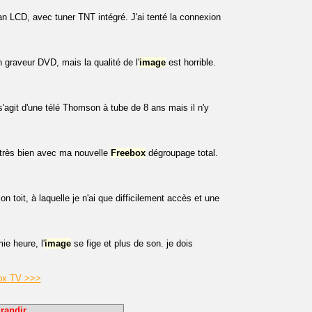
n LCD, avec tuner TNT intégré. J'ai tenté la connexion
 graveur DVD, mais la qualité de l'
image
est horrible.
 s'agit d'une télé Thomson à tube de 8 ans mais il n'y
 très bien avec ma nouvelle
Freebox
dégroupage total.
n toit, à laquelle je n'ai que difficilement accès et une
e heure, l'
image
se fige et plus de son. je dois
box TV >>>
randir.