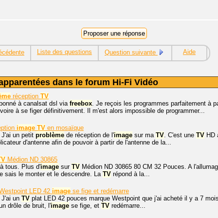
Liste des questions
Aide
écédente
Question suivante
apparentées dans le forum Hi-Fi Vidéo
ème
réception
TV
bonné à canalsat dsl via
freebox
. Je reçois les programmes parfaitement à par
oire à se figer définitivement. Il m'est alors impossible de programmer...
eption
image
TV
en mosaïque
 J'ai un petit
problème
de réception de l'
image
sur ma
TV
. C'est une
TV
HD a
plicateur d'antenne afin de pouvoir à partir de l'antenne de la...
TV
Médion ND 30865
à tous. Plus d'
image
sur
TV
Médion ND 30865 80 CM 32 Pouces. A l'allumage
 je sais le monter et le descendre. La
TV
répond à la...
Westpoint LED 42
image
se fige et redémarre
 J'ai un
TV
plat LED 42 pouces marque Westpoint que j'ai acheté il y a 7 moi
 un drôle de bruit, l'
image
se fige, et
TV
redémarre...