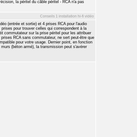
écision, la péritel du câble péritel - RCA n'a pas
Conseils 1 installation hi-fi vidéo
o (entrée et sortie) et 4 prises RCA pour l'audio
es prises pour trouver celles qui correspondent à la
 commutateur sur la prise péritel pour les attribuer
 3 prises RCA sans commutateur, ne sert peut-être que
mpatible pour votre usage. Dernier point, en fonction
s murs (béton armé), la transmission peut s'avérer