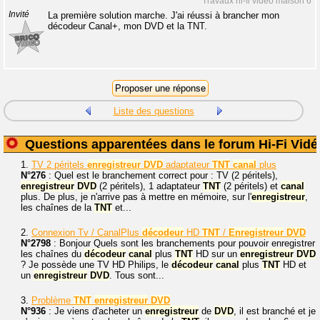
Travaux hi-fi vidéo maison 6
Invité
La première solution marche. J'ai réussi à brancher mon
décodeur Canal+, mon DVD et la TNT.
Liste des questions
Questions apparentées dans le forum Hi-Fi Vidé
1.
TV 2 péritels
enregistreur
DVD
adaptateur
TNT
canal
plus
N°276
: Quel est le branchement correct pour : TV (2 péritels),
enregistreur
DVD
(2 péritels), 1 adaptateur
TNT
(2 péritels) et
canal
plus. De plus, je n'arrive pas à mettre en mémoire, sur l'
enregistreur
,
les chaînes de la
TNT
et...
2.
Connexion Tv / CanalPlus
décodeur
HD
TNT
/
Enregistreur
DVD
N°2798
: Bonjour Quels sont les branchements pour pouvoir enregistrer
les chaînes du
décodeur
canal
plus
TNT
HD sur un
enregistreur
DVD
? Je possède une TV HD Philips, le
décodeur
canal
plus
TNT
HD et
un
enregistreur
DVD
. Tous sont...
3.
Problème
TNT
enregistreur
DVD
N°936
: Je viens d'acheter un
enregistreur
de
DVD
, il est branché et je