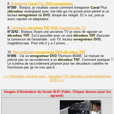
8.
Enregistrer
Canal
Plus
DVD
enregistreur
N°500
: Bonjour, je voudrais savoir comment enregistrer
Canal
Plus
(
décodeur
analogique) avec une télé qui n'a qu'une prise péritel et un
lecteur
enregistreur
de
DVD
, disque dur intégré. Et si oui, puis-je
aussi rajouter un adaptateur...
9.
Connexion
décodeur
TNT
DVD
magnétoscope TV
N°3242
: Bonjour, Ayant une ancienne TV je viens de rajouter un
décodeur
TNT
. Est-il possible avec un seul
décodeur
TNT
d'assurer
la connexion de l'ensemble : soit TV, lecteur
enregistreur
DVD
,
magnétoscope. Pour info il y a 2 prises...
10.
Raccordement
enregistreur
DVD
décodeur
TNT
N°896
: J'ai un
enregistreur
DVD
Thomson 8540E. Le manuel ne
prévoit pas un raccordement à un
décodeur
TNT
. Comment pratiquer ?
Le schéma de raccordement proposé pour les décodeurs satellite ne
fonctionne pas (je ne vois que 6...
>>> Résultats suivants pour : décodeur TNT décodeur canal enregistreur
DVD >>>
Images d'illustration du forum Hi-Fi Vidéo. Cliquez dessus pour les
agrandir.