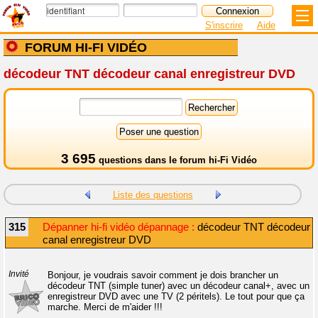
S'inscrire
Aide
FORUM HI-FI VIDÉO
décodeur TNT décodeur canal enregistreur DVD
3 695
questions dans le
forum hi-Fi Vidéo
Liste des questions
315
Dépanner hi-fi vidéo dépannage :
décodeur TNT décodeur
canal enregistreur DVD
Invité
Bonjour, je voudrais savoir comment je dois brancher un
décodeur TNT (simple tuner) avec un décodeur canal+, avec un
enregistreur DVD avec une TV (2 péritels). Le tout pour que ça
marche. Merci de m'aider !!!