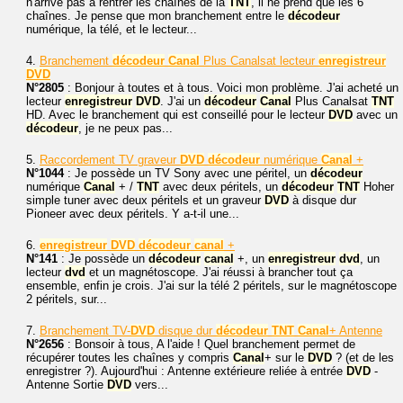
n'arrive pas à rentrer les chaînes de la
TNT
, il ne prend que les 6
chaînes. Je pense que mon branchement entre le
décodeur
numérique, la télé, et le lecteur...
4.
Branchement
décodeur
Canal
Plus Canalsat lecteur
enregistreur
DVD
N°2805
: Bonjour à toutes et à tous. Voici mon problème. J'ai acheté un
lecteur
enregistreur
DVD
. J'ai un
décodeur
Canal
Plus Canalsat
TNT
HD. Avec le branchement qui est conseillé pour le lecteur
DVD
avec un
décodeur
, je ne peux pas...
5.
Raccordement TV graveur
DVD
décodeur
numérique
Canal
+
N°1044
: Je possède un TV Sony avec une péritel, un
décodeur
numérique
Canal
+ /
TNT
avec deux péritels, un
décodeur
TNT
Hoher
simple tuner avec deux péritels et un graveur
DVD
à disque dur
Pioneer avec deux péritels. Y a-t-il une...
6.
enregistreur
DVD
décodeur
canal
+
N°141
: Je possède un
décodeur
canal
+, un
enregistreur
dvd
, un
lecteur
dvd
et un magnétoscope. J'ai réussi à brancher tout ça
ensemble, enfin je crois. J'ai sur la télé 2 péritels, sur le magnétoscope
2 péritels, sur...
7.
Branchement TV-
DVD
disque dur
décodeur
TNT
Canal
+ Antenne
N°2656
: Bonsoir à tous, A l'aide ! Quel branchement permet de
récupérer toutes les chaînes y compris
Canal
+ sur le
DVD
? (et de les
enregistrer ?). Aujourd'hui : Antenne extérieure reliée à entrée
DVD
-
Antenne Sortie
DVD
vers...