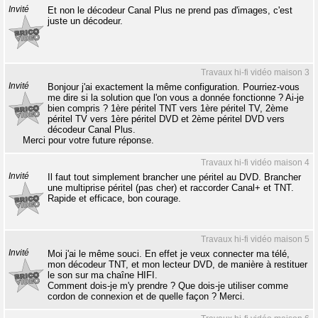
Invité
Et non le décodeur Canal Plus ne prend pas d'images, c'est
juste un décodeur.
Travaux hi-fi vidéo maison 3
Invité
Bonjour j'ai exactement la même configuration. Pourriez-vous
me dire si la solution que l'on vous a donnée fonctionne ? Ai-je
bien compris ? 1ère péritel TNT vers 1ère péritel TV, 2ème
péritel TV vers 1ère péritel DVD et 2ème péritel DVD vers
décodeur Canal Plus.
Merci pour votre future réponse.
Travaux hi-fi vidéo maison 4
Invité
Il faut tout simplement brancher une péritel au DVD. Brancher
une multiprise péritel (pas cher) et raccorder Canal+ et TNT.
Rapide et efficace, bon courage.
Travaux hi-fi vidéo maison 5
Invité
Moi j'ai le même souci. En effet je veux connecter ma télé,
mon décodeur TNT, et mon lecteur DVD, de manière à restituer
le son sur ma chaîne HIFI.
Comment dois-je m'y prendre ? Que dois-je utiliser comme
cordon de connexion et de quelle façon ? Merci.