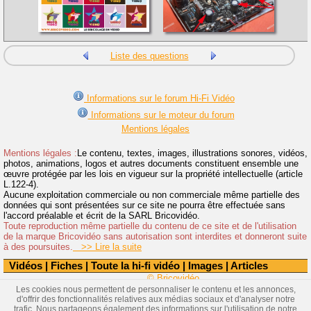
Liste des questions
Informations sur le forum Hi-Fi Vidéo
Informations sur le moteur du forum
Mentions légales
Mentions légales :
Le contenu, textes, images, illustrations sonores, vidéos,
photos, animations, logos et autres documents constituent ensemble une
œuvre protégée par les lois en vigueur sur la propriété intellectuelle (article
L.122-4).
Aucune exploitation commerciale ou non commerciale même partielle des
données qui sont présentées sur ce site ne pourra être effectuée sans
l'accord préalable et écrit de la SARL Bricovidéo.
Toute reproduction même partielle du contenu de ce site et de l'utilisation
de la marque Bricovidéo sans autorisation sont interdites et donneront suite
à des poursuites.
>> Lire la suite
Vidéos
|
Fiches
|
Toute la hi-fi vidéo
|
Images
|
Articles
© Bricovidéo
Les cookies nous permettent de personnaliser le contenu et les annonces,
d'offrir des fonctionnalités relatives aux médias sociaux et d'analyser notre
trafic. Nous partageons également des informations sur l'utilisation de notre