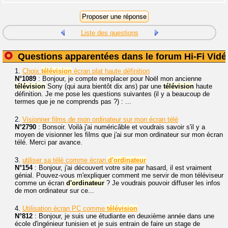
Liste des questions
Questions apparentées dans le forum Hi-Fi Vidé
1.
Choix
télévision
écran plat haute définition
N°1089
: Bonjour, je compte remplacer pour Noël mon ancienne
télévision
Sony (qui aura bientôt dix ans) par une
télévision
haute
définition. Je me pose les questions suivantes (il y a beaucoup de
termes que je ne comprends pas ?) : ...
2.
Visionner films de mon ordinateur sur mon écran télé
N°2790
: Bonsoir. Voilà j'ai numéricâble et voudrais savoir s'il y a
moyen de visionner les films que j'ai sur mon ordinateur sur mon écran
télé. Merci par avance.
3.
utiliser sa télé comme écran
d'ordinateur
N°154
: Bonjour, j'ai découvert votre site par hasard, il est vraiment
génial. Pouvez-vous m'expliquer comment me servir de mon téléviseur
comme un écran
d'ordinateur
? Je voudrais pouvoir diffuser les infos
de mon ordinateur sur ce...
4.
Utilisation écran PC comme
télévision
N°812
: Bonjour, je suis une étudiante en deuxième année dans une
école d'ingénieur tunisien et je suis entrain de faire un stage de