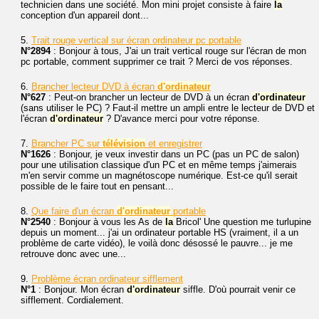
technicien dans une société. Mon mini projet consiste à faire
la
conception d'un appareil dont...
5.
Trait rouge vertical sur écran ordinateur pc portable
N°2894
: Bonjour à tous, J'ai un trait vertical rouge sur l'écran de mon
pc portable, comment supprimer ce trait ? Merci de vos réponses.
6.
Brancher lecteur DVD à écran
d'ordinateur
N°627
: Peut-on brancher un lecteur de DVD à un écran
d'ordinateur
(sans utiliser le PC) ? Faut-il mettre un ampli entre le lecteur de DVD et
l'écran
d'ordinateur
? D'avance merci pour votre réponse.
7.
Brancher PC sur
télévision
et enregistrer
N°1626
: Bonjour, je veux investir dans un PC (pas un PC de salon)
pour une utilisation classique d'un PC et en même temps j'aimerais
m'en servir comme un magnétoscope numérique. Est-ce qu'il serait
possible de le faire tout en pensant...
8.
Que faire d'un écran
d'ordinateur
portable
N°2540
: Bonjour à vous les As de
la
Bricol' Une question me turlupine
depuis un moment... j'ai un ordinateur portable HS (vraiment, il a un
problème de carte vidéo), le voilà donc désossé le pauvre... je me
retrouve donc avec une...
9.
Problème écran ordinateur sifflement
N°1
: Bonjour. Mon écran
d'ordinateur
siffle. D'où pourrait venir ce
sifflement. Cordialement.