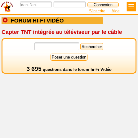
S'inscrire
Aide
FORUM HI-FI VIDÉO
Capter TNT intégrée au téléviseur par le câble
3 695
questions dans le
forum hi-Fi Vidéo