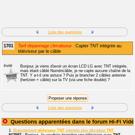
Liste des questions
1701
Tarif dépannage climatiseur :
Capter TNT intégrée au
téléviseur par le câble
Invité
Bonjour, je viens d'avoir un écran LCD LG avec TNT intégrée,
mais étant câblé Numéricâble, je ne capte aucune chaîne de la
TNT. Y a-t-il une astuce ? Puis je brancher 2 câbles antenne
(hertzien + câble) sur la TV (via une fiche double) ?
Liste des questions
Questions apparentées dans le forum Hi-Fi Vidé
1.
Branchement
téléviseur
TNT
integrée plus décodeur
TNT
N°2597
: Bonjour, Je voudrais brancher une télévision avec
TNT