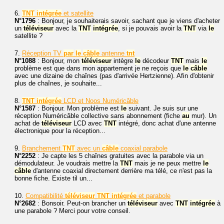
6.
TNT
intégrée
et satellite
N°1796
: Bonjour, je souhaiterais savoir, sachant que je viens d'acheter
un
téléviseur
avec la
TNT
intégrée
, si je pouvais avoir la
TNT
via
le
satellite ?
7.
Réception TV
par
le
câble
antenne
tnt
N°1088
: Bonjour, mon
téléviseur
intègre
le
décodeur
TNT
mais
le
problème est que dans mon appartement je ne reçois que
le
câble
avec une dizaine de chaînes (pas d'arrivée Hertzienne). Afin d'obtenir
plus de chaînes, je souhaite...
8.
TNT
intégrée
LCD et Noos Numéricâble
N°1587
: Bonjour. Mon problème est
le
suivant. Je suis sur une
réception Numéricâble collective sans abonnement (fiche
au
mur). Un
achat de
téléviseur
LCD avec
TNT
intégré, donc achat d'une antenne
électronique pour la réception...
9.
Branchement
TNT
avec un
câble
coaxial parabole
N°2252
: Je capte les 5 chaînes gratuites avec la parabole via un
démodulateur. Je voudrais mettre la
TNT
mais je ne peux mettre
le
câble
d'antenne coaxial directement derrière ma télé, ce n'est pas la
bonne fiche. Existe til un...
10.
Compatibilité
téléviseur
TNT
intégrée
et parabole
N°2682
: Bonsoir. Peut-on brancher un
téléviseur
avec
TNT
intégrée
à
une parabole ? Merci pour votre conseil.