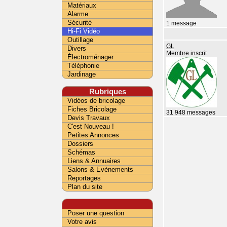
Matériaux
Alarme
Sécurité
1 message
Hi-Fi Vidéo
Outillage
GL
Divers
Membre inscrit
Électroménager
Téléphonie
Jardinage
Rubriques
Vidéos de bricolage
Fiches Bricolage
31 948 messages
Devis Travaux
C'est Nouveau !
Petites Annonces
Dossiers
Schémas
Liens & Annuaires
Salons & Evènements
Reportages
Plan du site
Poser une question
Votre avis