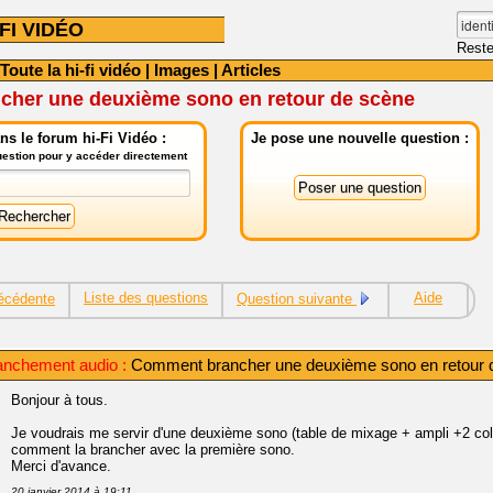
FI VIDÉO
Reste
Toute la hi-fi vidéo
|
Images
|
Articles
her une deuxième sono en retour de scène
s le forum hi-Fi Vidéo :
Je pose une nouvelle question :
question pour y accéder directement
Liste des questions
Aide
écédente
Question suivante
anchement audio :
Comment brancher une deuxième sono en retour 
Bonjour à tous.
Je voudrais me servir d'une deuxième sono (table de mixage + ampli +2 col
comment la brancher avec la première sono.
Merci d'avance.
20 janvier 2014 à 19:11