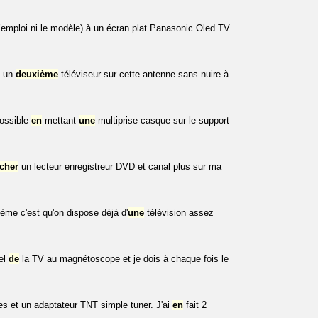
mploi ni le modèle) à un écran plat Panasonic Oled TV
un
deuxième
téléviseur sur cette antenne sans nuire à
possible
en
mettant
une
multiprise casque sur le support
cher
un lecteur enregistreur DVD et canal plus sur ma
ème c'est qu'on dispose déjà d'
une
télévision assez
tel
de
la TV au magnétoscope et je dois à chaque fois le
 et un adaptateur TNT simple tuner. J'ai
en
fait 2