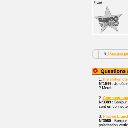
Invité
Question pr
Questions 
1.
Installation d'
N°1644
: Je désir
? Merci.
2.
Comment
bra
N°3389
: Bonjour.
sont
en
connecteu
3.
Peut-on
branc
N°3580
: Bonjour 
polarisation vert