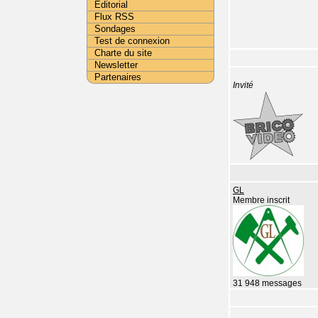
Editorial
Flux RSS
Sondages
Test de connexion
Charte du site
Newsletter
Partenaires
Invité
GL
Membre inscrit
31 948 messages