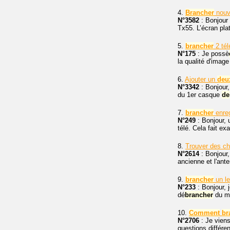
4.
Brancher
nouv
N°3582
: Bonjour
Tx55. L’écran plat
5.
brancher
2 tél
N°175
: Je possè
la qualité d'ima
6.
Ajouter un
deu
N°3342
: Bonjour,
du 1er casque
de
7.
brancher
enreg
N°249
: Bonjour, 
télé. Cela fait e
8.
Trouver des c
N°2614
: Bonjour,
ancienne et l'ante
9.
brancher
un l
N°233
: Bonjour, 
dé
brancher
du ma
10.
Comment
br
N°2706
: Je vien
questions différe