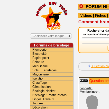
FORUM HI-
Vidéos
|
Fiches
|
Comment branc
Rechercher dan
ou taper le n° d'une 
Choisissez votre langue
Forums de bricolage
Plomberie
Électricité
Papier peint
Peinture
Menuiserie
Question pr
Sols . Carrelages
Maçonnerie
Isolation
3380
Question br
Chauffage
Climatisation
cooper63
Écologie Habitat
Membre inscrit
Bricolage Créatif Photos
Litiges Travaux
Toitures
Décoration