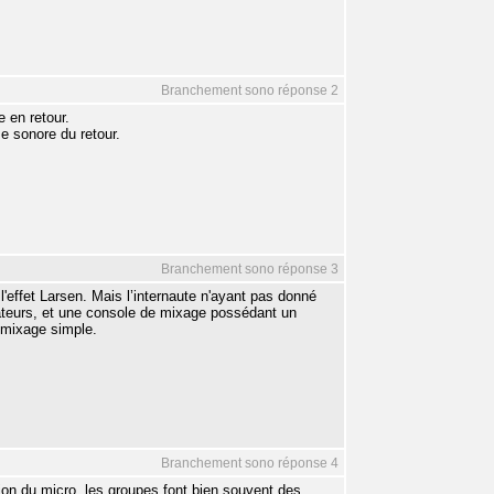
Branchement sono réponse 2
e en retour.
e sonore du retour.
Branchement sono réponse 3
'effet Larsen. Mais l’internaute n'ayant pas donné
ateurs, et une console de mixage possédant un
 mixage simple.
Branchement sono réponse 4
ation du micro, les groupes font bien souvent des