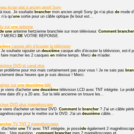
eau écran plat à ancien ampli Sony
 à tous. Je souhaite
brancher
mon ancien ampli Sony (je n’ai plus
de
mode d’e
 n’a qu’
une
sortie pour un câble optique (le bout est...
és sur
une
antenne
de
une
antenne hertzienne branchée sur mon téléviseur.
Comment
brancher
ge ? MERCI
DE
VOTRE REPONSE.
xième
casque afin d’écouter la télévision
 Je souhaite rajouter un
deuxième
casque afin d’écouter la télévision, est-il 
faire marcher les 2 casques
en
même temps. Merci
de
m'aider.
istreur DVD et canal plus
un problème pour moi mais certainement pas pour vous ! Je ne sais pas
bran
xactement deux heures que je suis dessus ! Merci.
haînes sur
une
deuxième
télé
 je viens d'acheter
une
deuxième
télévision LCD avec TNT intégrée. Le probl
nne date d'il y a 20 ans. Sur la télé ancienne on trouve les...
ecteur DVD plus magnétoscope
je viens d'acheter un lecteur DVD.
Comment
le
brancher
? J'ai un câble péri
gnétoscope pour le mettre sur le DVD. J'ai un
deuxième
câble...
ancher
TV TNT 2 magnétoscopes
s d'acheter
une
TV avec TNT intégrée, je possè
de
également 2 magnétoscopes
ntes : 1ère question :
comment
brancher
mes 2 magnétoscopes et...