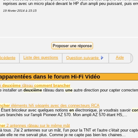
reprises avec un micro placé devant le HP d'un ampli peu puissant, puis en
19 février 2014 à 15:15
Liste des questions
Aide
écédente
Question suivante
apparentées dans le forum Hi-Fi Vidéo
un
deuxième
râteau
comment
brancher
e installer un
deuxième
râteau dans
une
autre direction pour capter correct
ncher
éléments hifi séparés avec des connecteurs RCA
 Étant bricoleur avec quelques notions
en
électronique, je voudrais savoir
co
rs branchés sur l'ampli Pioneer AZ 570. Mon ampli AZ 570 étant HS,...
her
2 antennes râteau sur le même mât
à tous. J'ai 2 antennes sur un mât, l'un pour la TNT et l'autre c'était pour 
icale elle ne me servait plus. Comme je ne capte pas bien les chaines...