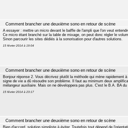
Comment brancher une deuxième sono en retour de scène
A essayer : mettre un micro devant le baffle de l'ampli que l'on veut entendr
Ce micro étant branché sur la table de mixage, on peut donc régler le volum
Sinon parcourir les sites dédiés à la sonorisation pour d'autres solutions.
15 février 2014 à 19:04
Comment brancher une deuxième sono en retour de scène
Bonjour réponse 2. Vous décrivez plutôt la méthode qui mène rapidement à l
signe de vie a dû résoudre son problème. Il faut au minimum deux amplific
mélangeur auxiliaire. Mais on ne développera pas plus. C'est le B.A. BA du
15 février 2014 à 23:17
Comment brancher une deuxième sono en retour de scène
Bien d'accord, solution simpliste à éviter. Toutefois tout dépend de l'orient