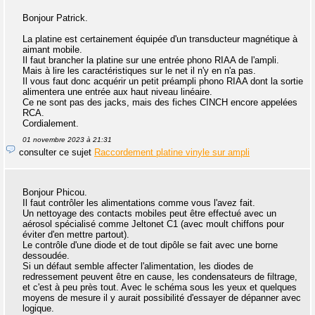
Bonjour Patrick.
La platine est certainement équipée d'un transducteur magnétique à
aimant mobile.
Il faut brancher la platine sur une entrée phono RIAA de l'ampli.
Mais à lire les caractéristiques sur le net il n'y en n'a pas.
Il vous faut donc acquérir un petit préampli phono RIAA dont la sortie
alimentera une entrée aux haut niveau linéaire.
Ce ne sont pas des jacks, mais des fiches CINCH encore appelées
RCA.
Cordialement.
01 novembre 2023 à 21:31
consulter ce sujet
Raccordement platine vinyle sur ampli
Bonjour Phicou.
Il faut contrôler les alimentations comme vous l'avez fait.
Un nettoyage des contacts mobiles peut être effectué avec un
aérosol spécialisé comme Jeltonet C1 (avec moult chiffons pour
éviter d'en mettre partout).
Le contrôle d'une diode et de tout dipôle se fait avec une borne
dessoudée.
Si un défaut semble affecter l'alimentation, les diodes de
redressement peuvent être en cause, les condensateurs de filtrage,
et c'est à peu près tout. Avec le schéma sous les yeux et quelques
moyens de mesure il y aurait possibilité d'essayer de dépanner avec
logique.