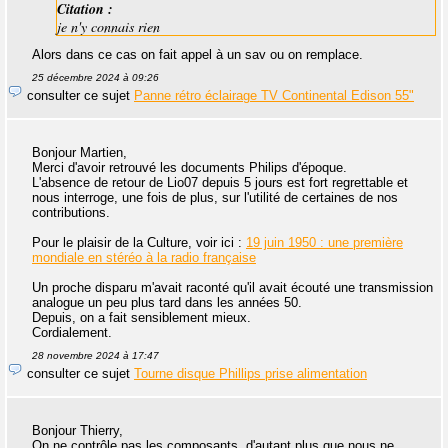
Citation :
je n'y connais rien
Alors dans ce cas on fait appel à un sav ou on remplace.
25 décembre 2024 à 09:26
consulter ce sujet
Panne rétro éclairage TV Continental Edison 55"
Bonjour Martien,
Merci d'avoir retrouvé les documents Philips d'époque.
L'absence de retour de Lio07 depuis 5 jours est fort regrettable et
nous interroge, une fois de plus, sur l'utilité de certaines de nos
contributions.
Pour le plaisir de la Culture, voir ici :
19 juin 1950 : une première
mondiale en stéréo à la radio française
Un proche disparu m'avait raconté qu'il avait écouté une transmission
analogue un peu plus tard dans les années 50.
Depuis, on a fait sensiblement mieux.
Cordialement.
28 novembre 2024 à 17:47
consulter ce sujet
Tourne disque Phillips prise alimentation
Bonjour Thierry,
On ne contrôle pas les composants, d'autant plus que nous ne