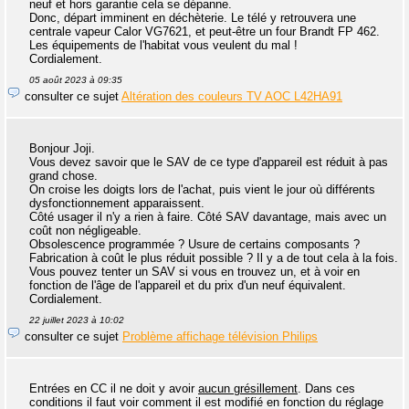
neuf et hors garantie cela se dépanne.
Donc, départ imminent en déchèterie. Le télé y retrouvera une
centrale vapeur Calor VG7621, et peut-être un four Brandt FP 462.
Les équipements de l'habitat vous veulent du mal !
Cordialement.
05 août 2023 à 09:35
consulter ce sujet
Altération des couleurs TV AOC L42HA91
Bonjour Joji.
Vous devez savoir que le SAV de ce type d'appareil est réduit à pas
grand chose.
On croise les doigts lors de l'achat, puis vient le jour où différents
dysfonctionnement apparaissent.
Côté usager il n'y a rien à faire. Côté SAV davantage, mais avec un
coût non négligeable.
Obsolescence programmée ? Usure de certains composants ?
Fabrication à coût le plus réduit possible ? Il y a de tout cela à la fois.
Vous pouvez tenter un SAV si vous en trouvez un, et à voir en
fonction de l'âge de l'appareil et du prix d'un neuf équivalent.
Cordialement.
22 juillet 2023 à 10:02
consulter ce sujet
Problème affichage télévision Philips
Entrées en CC il ne doit y avoir
aucun grésillement
. Dans ces
conditions il faut voir comment il est modifié en fonction du réglage