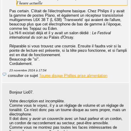
l’heure actuelle
Pas certain. C'était de l'électrophone basique. Chez Philips il y avait
la gamme de postes Plano, et également un récepteur transistorisé
multigammes L6X 38 T (L 638) `Transworld` qui avaient de l'allure,
beaucoup plus que cet électrophone de bas de gamme à l’époque,
comme les Teppaz ou Eden.
La Hi-fi existait déjà et il y avait un salon dédié :
Le Festival
international du son
au Palais d'Orsay.
Réparable si vous trouvez une courroie. Ensuite il faudra voir si la
pointe de lecture est présente, si la tête piezo fonctionne, et si l'ampli
est en état de fonctionnement.
Beaucoup de "si".
Cordialement.
23 novembre 2024 à 17:54
consulter ce sujet
Tourne disque Phillips prise alimentation
Bonjour Lio07.
Votre description est incomplète.
Comme vous le voyez, il y a un réglage de volume et un réglage de
tonalité. Ce n'est donc pas un tourne disque au sens propre, mais un
électrophone.
Il doit donc y avoir un couvercle avec un haut parleur et un cordon,
un cordon de raccordement au secteur, peut-être amovible.
Comme vous ne montrez pas toutes les faces intéressantes de