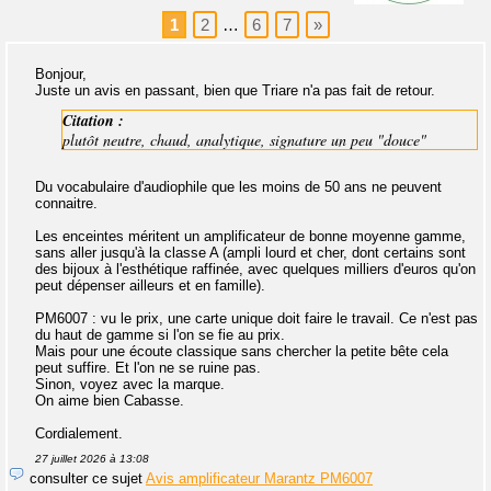
1
2
…
6
7
»
Bonjour,
Juste un avis en passant, bien que Triare n'a pas fait de retour.
Citation :
plutôt neutre, chaud, analytique, signature un peu "douce"
Du vocabulaire d'audiophile que les moins de 50 ans ne peuvent
connaitre.
Les enceintes méritent un amplificateur de bonne moyenne gamme,
sans aller jusqu'à la classe A (ampli lourd et cher, dont certains sont
des bijoux à l'esthétique raffinée, avec quelques milliers d'euros qu'on
peut dépenser ailleurs et en famille).
PM6007 : vu le prix, une carte unique doit faire le travail. Ce n'est pas
du haut de gamme si l'on se fie au prix.
Mais pour une écoute classique sans chercher la petite bête cela
peut suffire. Et l'on ne se ruine pas.
Sinon, voyez avec la marque.
On aime bien Cabasse.
Cordialement.
27 juillet 2026 à 13:08
consulter ce sujet
Avis amplificateur Marantz PM6007