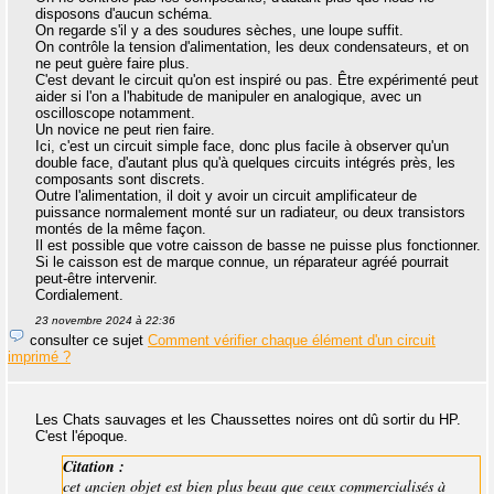
disposons d'aucun schéma.
On regarde s'il y a des soudures sèches, une loupe suffit.
On contrôle la tension d'alimentation, les deux condensateurs, et on
ne peut guère faire plus.
C'est devant le circuit qu'on est inspiré ou pas. Être expérimenté peut
aider si l'on a l'habitude de manipuler en analogique, avec un
oscilloscope notamment.
Un novice ne peut rien faire.
Ici, c'est un circuit simple face, donc plus facile à observer qu'un
double face, d'autant plus qu'à quelques circuits intégrés près, les
composants sont discrets.
Outre l'alimentation, il doit y avoir un circuit amplificateur de
puissance normalement monté sur un radiateur, ou deux transistors
montés de la même façon.
Il est possible que votre caisson de basse ne puisse plus fonctionner.
Si le caisson est de marque connue, un réparateur agréé pourrait
peut-être intervenir.
Cordialement.
23 novembre 2024 à 22:36
consulter ce sujet
Comment vérifier chaque élément d'un circuit
imprimé ?
Les Chats sauvages et les Chaussettes noires ont dû sortir du HP.
C'est l'époque.
Citation :
cet ancien objet est bien plus beau que ceux commercialisés à