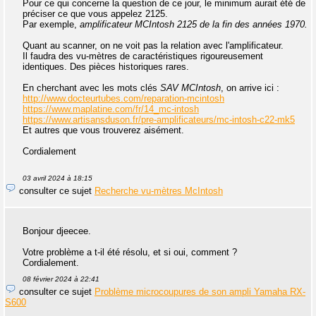
Pour ce qui concerne la question de ce jour, le minimum aurait été de
préciser ce que vous appelez 2125.
Par exemple,
amplificateur MCIntosh 2125 de la fin des années 1970.
Quant au scanner, on ne voit pas la relation avec l'amplificateur.
Il faudra des vu-mètres de caractéristiques rigoureusement
identiques. Des pièces historiques rares.
En cherchant avec les mots clés
SAV MCIntosh
, on arrive ici :
http://www.docteurtubes.com/reparation-mcintosh
https://www.maplatine.com/fr/14_mc-intosh
https://www.artisansduson.fr/pre-amplificateurs/mc-intosh-c22-mk5
Et autres que vous trouverez aisément.
Cordialement
03 avril 2024 à 18:15
consulter ce sujet
Recherche vu-mètres McIntosh
Bonjour djeecee.
Votre problème a t-il été résolu, et si oui, comment ?
Cordialement.
08 février 2024 à 22:41
consulter ce sujet
Problème microcoupures de son ampli Yamaha RX-
S600