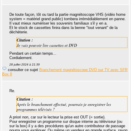
De toute façon, tôt ou tard la partie magnétoscope VHS (vidéo home
system = matériel grand public) tombera irrémédiablement en panne.
Il vaut mieux numériser les souvenirs familiaux s'il y en a.
Et le stock de cassettes finira dans la benne "tout venant" de la
déchèterie.
Citation :
Je vais pouvoir lire cassettes et DVD
Pendant un certain temps...
Cordialement.
28 juillet 2024 à 21:39
consulter ce sujet
Branchement magnétoscope DVD sur TV avec SFR
Box 8
Re.
Citation :
Après le branchement effectué, pourrais-je enregistrer les
programmes télévisés ?
A priori non, car sur le lecteur la prise est OUT (= sortie).
Pour enregistrer un programme sur disque interne au téléviseur (ou
sur la box) il y a des procédures qu'un autre contributeur de passage
pourra vous expliquer. Ou même un vendeur en grande surface, rayon