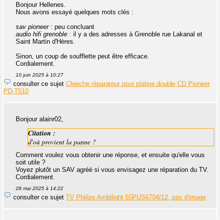
Bonjour Hellenes.
Nous avons essayé quelques mots clés :
sav pioneer
: peu concluant
audio hifi grenoble
: il y a des adresses à Grenoble rue Lakanal et
Saint Martin d'Hères.
Sinon, un coup de soufflette peut être efficace.
Cordialement.
10 juin 2025 à 10:27
consulter ce sujet
Cherche réparateur pour platine double CD Pioneer
PD-T510
Bonjour alainr02,
Citation :
d'où provient la panne ?
Comment voulez vous obtenir une réponse, et ensuite qu'elle vous
soit utile ?
Voyez plutôt un SAV agréé si vous envisagez une réparation du TV.
Cordialement.
28 mai 2025 à 14:22
consulter ce sujet
TV Philips Ambilight 55PUS6704/12, pas d'image