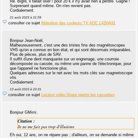
Re. Bigre, il fallait oser ! pour 20 € il n'y avait rien à perdre. Gagné !
Surprenant quand même. On n'en revient pas.
Cordialement.
21 août 2023 à 21:59
consulter ce sujet
Altération des couleurs TV AOC L42HA91
Bonjour Jean-Noël,
Malheureusement, c'est une des tristes fins des magnétoscopes
VHS qu'on a connus en bon état, et qui sont désormais irréparables.
Plus de pièces, plus de SAV.
Il suffit d'une dent manquante sur un engrenage, une courroie
décomposée ou cassée, ou même une panne de l'électronique, pour
que l'appareil ne fonctionne plus.
Quelques adresses sur le net avec les mots clés
sav magnetoscope
vhs
Cordialement.
13 août 2023 à 23:31
consulter ce sujet
Lecteur vidéo Sharp rejette les cassettes
Bonjour GMimi.
Citation :
Je ne me fais pas trop d'illusions
Eh oui, 12 ans, on ne répare pas ; d'ailleurs, on se demande si même