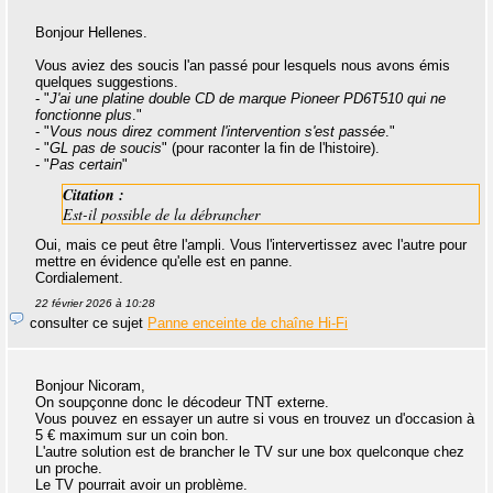
Bonjour Hellenes.
Vous aviez des soucis l'an passé pour lesquels nous avons émis
quelques suggestions.
- "
J'ai une platine double CD de marque Pioneer PD6T510 qui ne
fonctionne plus
."
- "
Vous nous direz comment l'intervention s'est passée
."
- "
GL pas de soucis
" (pour raconter la fin de l'histoire).
- "
Pas certain
"
Citation :
Est-il possible de la débrancher
Oui, mais ce peut être l'ampli. Vous l'intervertissez avec l'autre pour
mettre en évidence qu'elle est en panne.
Cordialement.
22 février 2026 à 10:28
consulter ce sujet
Panne enceinte de chaîne Hi-Fi
Bonjour Nicoram,
On soupçonne donc le décodeur TNT externe.
Vous pouvez en essayer un autre si vous en trouvez un d'occasion à
5 € maximum sur un coin bon.
L'autre solution est de brancher le TV sur une box quelconque chez
un proche.
Le TV pourrait avoir un problème.