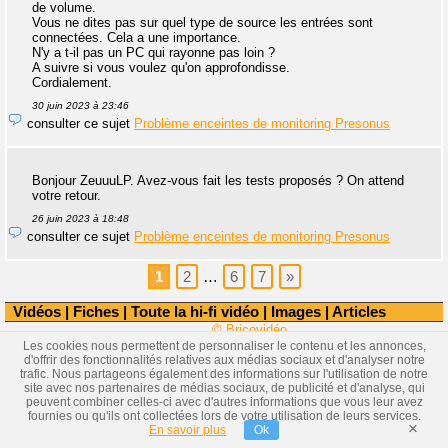
de volume.
Vous ne dites pas sur quel type de source les entrées sont
connectées. Cela a une importance.
N'y a t-il pas un PC qui rayonne pas loin ?
A suivre si vous voulez qu'on approfondisse.
Cordialement.
30 juin 2023 à 23:46
consulter ce sujet
Problème enceintes de monitoring Presonus
Bonjour ZeuuuLP. Avez-vous fait les tests proposés ? On attend
votre retour.
26 juin 2023 à 18:48
consulter ce sujet
Problème enceintes de monitoring Presonus
1
2
…
6
7
»
Vidéos
|
Fiches
|
Toute la hi-fi vidéo
|
Images
|
Articles
© Bricovidéo
Les cookies nous permettent de personnaliser le contenu et les annonces,
d'offrir des fonctionnalités relatives aux médias sociaux et d'analyser notre
trafic. Nous partageons également des informations sur l'utilisation de notre
site avec nos partenaires de médias sociaux, de publicité et d'analyse, qui
peuvent combiner celles-ci avec d'autres informations que vous leur avez
fournies ou qu'ils ont collectées lors de votre utilisation de leurs services.
×
En savoir plus
Ok