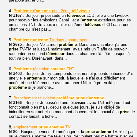
parabole sat et un...
4.
Problème
d'
antenne
pour 2ème
téléviseur
N°3167
: Bonjour, je possède un
téléviseur
LCD relié à une Livebox
pour recevoir les émissions Canal+ et à l'
antenne
extérieure pour les
émissions TNT. Je veux installer un 2ème
téléviseur
LCD dans une
chambre qui n'est pas...
5.
Problème
antenne
TV dans appartement
N°2675
: Bonjour Voila mon
problème
. Dans une chambre, j'ai une
prise
TV-FM et jusqu'à maintenant j'avais mis un T afin de pouvoir
raccorder un second
téléviseur
dans la chambre d'à côté : jusque là
tout va bien. Dorénavant, dans...
6.
Problème
réception
antenne
TNT
N°3403
: Bonjour, Je n'y comprends plus rien et je perds patience. J'ai
une vielle
antenne
sur mon toit, à laquelle je n'ai que difficilement
accès et une télé récente avec un tuner TNT intégré. Voilà le
problème
si je branche...
7.
Branchement télévision
problème
prise
d'
antenne
N°3166
: Bonjour Je possède une télévision avec TNT intégrée. Tout
fonctionnait bien mais, depuis quelques jours, je suis obligé de
bidouiller en sortant et en branchant doucement le coaxial à la
prise
, le
contact se faisait la fiche...
8.
emplacement
prise
antenne
TV
N°80
: Bonjour, je viens d'emménager et la
prise
antenne
TV n'est pas
où je voudrais mettre ma télévision. Ne voulant pas me battre avec de