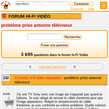
S'inscrire
Aide
FORUM HI-FI VIDÉO
problème prise antenne téléviseur
3 695
questions dans le
forum hi-Fi Vidéo
Liste des questions
132
Conseils hi-fi vidéo réparation :
problème prise antenne
téléviseur
Invité
J'ai une TV Sony avec une image qui n'apparait pas quand je
l'allume. Je suis obligé de remuer le câble d'antenne pour que
l'image apparaisse. Malgré le remplacement du câble
d'antenne, je suis confronté au même probléme. Quelle solution
avez-vous à me proposer sur ce type de problème ? Merci