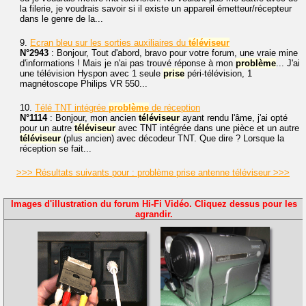
la filerie, je voudrais savoir si il existe un appareil émetteur/récepteur
dans le genre de la...
9.
Ecran bleu sur les sorties auxiliaires du
téléviseur
N°2943
: Bonjour, Tout d'abord, bravo pour votre forum, une vraie mine
d'informations ! Mais je n'ai pas trouvé réponse à mon
problème
... J'ai
une télévision Hyspon avec 1 seule
prise
péri-télévision, 1
magnétoscope Philips VR 550...
10.
Télé TNT intégrée
problème
de réception
N°1114
: Bonjour, mon ancien
téléviseur
ayant rendu l'âme, j'ai opté
pour un autre
téléviseur
avec TNT intégrée dans une pièce et un autre
téléviseur
(plus ancien) avec décodeur TNT. Que dire ? Lorsque la
réception se fait...
>>> Résultats suivants pour : problème prise antenne téléviseur >>>
Images d'illustration du forum Hi-Fi Vidéo. Cliquez dessus pour les
agrandir.