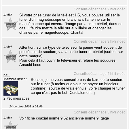
Conseils dépannage 2 hi-fi vidéo
Invité
Si votre prise tuner de la télé est HS, vous pouvez utiliser le
tuner d'un magnétoscope en branchant l'antenne sur le
magnétoscope qui enverra l'image par la prise péritel, dans ce
cas, il faudra mettre la télé sur auxilliaire et changer les
chaines par le magnétoscope. Chantal
Conseils dépannage 3 hi-fi vidéo
Invité
Attention, sur ce type de téléviseur la panne vient souvent de
problèmes de soudure, via la partie tuner et péritel (surtout sur
cette marque).
Pour cela il faut ouvrir le téléviseur et refaire les soudures.
Arnauld brico
Conseils dépannage 4 hi-fi vidéo
paul
Membre inscrit
Bonsoir, je ne vous conseille pas de faire cette soudure
sur le tuner (à moins que vous ne soyez un bricoleur
confirmé), source de vrais ennuis, voire changer le tuner,
ce qui n'est pas le but. Cordialement. j
2 736 messages
24 octobre 2008 à 03:09
Conseils dépannage 5 hi-fi vidéo
Invité
Voir fiche coaxial norme 9.52 ancienne norme 9. gégé