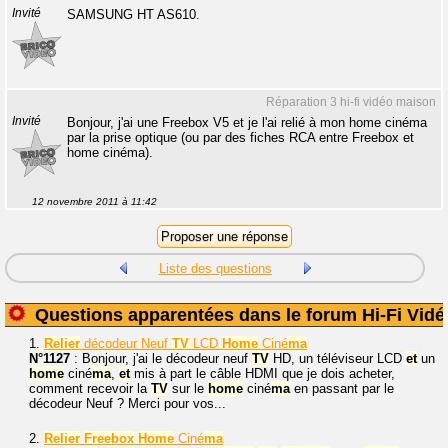
Invité
SAMSUNG HT AS610.
Réparation 3 hi-fi vidéo maison
Invité
Bonjour, j'ai une Freebox V5 et je l'ai relié à mon home cinéma
par la prise optique (ou par des fiches RCA entre Freebox et
home cinéma).
12 novembre 2011 à 11:42
Liste des questions
Questions apparentées dans le forum Hi-Fi Vidé
1.
Relier
décodeur Neuf
TV
LCD
Home
Ciné
ma
N°1127
: Bonjour, j'ai le décodeur neuf
TV
HD, un téléviseur LCD
et
un
home
ciné
ma
,
et
mis à part le câble HDMI que je dois acheter,
comment recevoir la
TV
sur le
home
ciné
ma
en passant par le
décodeur Neuf ? Merci pour vos...
2.
Relier
Freebox
Home
Ciné
ma