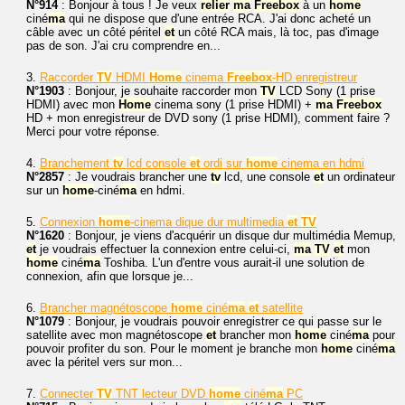
N°914
: Bonjour à tous ! Je veux
relier
ma
Freebox
à un
home
ciné
ma
qui ne dispose que d'une entrée RCA. J'ai donc acheté un
câble avec un côté péritel
et
un côté RCA mais, là toc, pas d'image
pas de son. J'ai cru comprendre en...
3.
Raccorder
TV
HDMI
Home
cinema
Freebox
-HD enregistreur
N°1903
: Bonjour, je souhaite raccorder mon
TV
LCD Sony (1 prise
HDMI) avec mon
Home
cinema sony (1 prise HDMI) +
ma
Freebox
HD + mon enregistreur de DVD sony (1 prise HDMI), comment faire ?
Merci pour votre réponse.
4.
Branchement
tv
lcd console
et
ordi sur
home
cinema en hdmi
N°2857
: Je voudrais brancher une
tv
lcd, une console
et
un ordinateur
sur un
home
-ciné
ma
en hdmi.
5.
Connexion
home
-cinema dique dur multimedia
et
TV
N°1620
: Bonjour, je viens d'acquérir un disque dur multimédia Memup,
et
je voudrais effectuer la connexion entre celui-ci,
ma
TV
et
mon
home
ciné
ma
Toshiba. L'un d'entre vous aurait-il une solution de
connexion, afin que lorsque je...
6.
Brancher magnétoscope
home
ciné
ma
et
satellite
N°1079
: Bonjour, je voudrais pouvoir enregistrer ce qui passe sur le
satellite avec mon magnétoscope
et
brancher mon
home
ciné
ma
pour
pouvoir profiter du son. Pour le moment je branche mon
home
ciné
ma
avec la péritel vers sur mon...
7.
Connecter
TV
TNT lecteur DVD
home
ciné
ma
PC