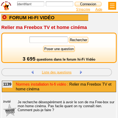
S'inscrire
Aide
FORUM HI-FI VIDÉO
Relier ma Freebox TV et home cinéma
3 695
questions dans le
forum hi-Fi Vidéo
Liste des questions
1139
Normes installation hi-fi vidéo :
Relier ma Freebox TV et
home cinéma
Invité
Je recherche désespérément à avoir le son de ma Free-box sur
mon home cinéma. Pas facile quant on ny connaît rien.
Comment puis-je faire ?