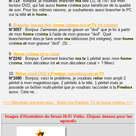
N°715
: Bonjour, je voudrais brancher
ma
télé LG, la TNT sur mon
lecteur DVD, qui fait aussi
home
ciné
ma
pour bénéficier de la qualité
de son. Pour les mêmes raisons, je souhaiterais aussi brancher le PC
sur la télé
et
le
home
...
8.
Brancher graveur dvd,
home
ciné
ma
dvd
et
TV
tnt intégrée
N°3057
: Bonjour J'aimerais pouvoir graver un "dvd" que je lis à partir
de mon
home
ciné
ma
à l'aide de mon graveur "dvd". Quel
branchement dois-je faire entre
ma
télévision (tnt intégrée), mon
home
ciné
ma
et
mon graveur "dvd". (Si...
9.
Home
-ciné
ma
tnt
tv
canal
N°2242
: Bonjour. Comment brancher
ma
tv
1 péritel avec mon
home
-
ciné
ma
, mon décodeur tnt
et
mon décodeur canal + ? Merci
10.
Relier
ampli-DVD à
Freebox
magnétoscope
et
TV
N°1080
: Bonjour, voici le problème, je voudrais
relier
mon ampli 2
péritel à mon magnétoscope, 2 péritels à la télé, 1 péritel mais je
possède un boîtier multi-péritel que je voudrais raccorder à la
Freebox
aussi. Cela ne...
>>> Résultats suivants pour : Relier ma Freebox TV et home cinéma >>>
Images d'illustration du forum Hi-Fi Vidéo. Cliquez dessus pour les
agrandir.