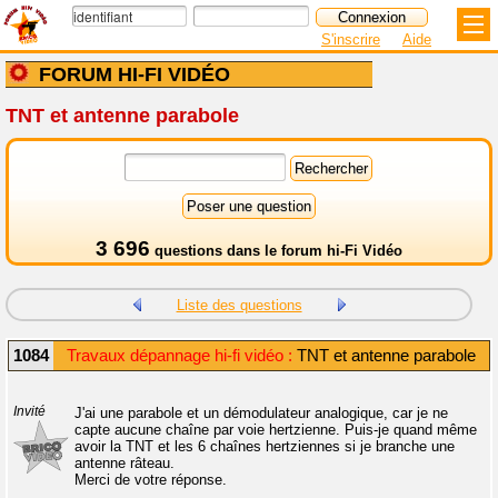
S'inscrire
Aide
FORUM HI-FI VIDÉO
TNT et antenne parabole
3 696
questions dans le
forum hi-Fi Vidéo
Liste des questions
1084
Travaux dépannage hi-fi vidéo :
TNT et antenne parabole
Invité
J'ai une parabole et un démodulateur analogique, car je ne
capte aucune chaîne par voie hertzienne. Puis-je quand même
avoir la TNT et les 6 chaînes hertziennes si je branche une
antenne râteau.
Merci de votre réponse.