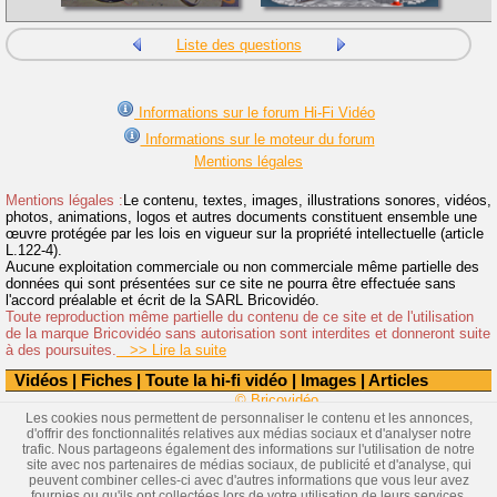
Liste des questions
Informations sur le forum Hi-Fi Vidéo
Informations sur le moteur du forum
Mentions légales
Mentions légales :
Le contenu, textes, images, illustrations sonores, vidéos,
photos, animations, logos et autres documents constituent ensemble une
œuvre protégée par les lois en vigueur sur la propriété intellectuelle (article
L.122-4).
Aucune exploitation commerciale ou non commerciale même partielle des
données qui sont présentées sur ce site ne pourra être effectuée sans
l'accord préalable et écrit de la SARL Bricovidéo.
Toute reproduction même partielle du contenu de ce site et de l'utilisation
de la marque Bricovidéo sans autorisation sont interdites et donneront suite
à des poursuites.
>> Lire la suite
Vidéos
|
Fiches
|
Toute la hi-fi vidéo
|
Images
|
Articles
© Bricovidéo
Les cookies nous permettent de personnaliser le contenu et les annonces,
d'offrir des fonctionnalités relatives aux médias sociaux et d'analyser notre
trafic. Nous partageons également des informations sur l'utilisation de notre
site avec nos partenaires de médias sociaux, de publicité et d'analyse, qui
peuvent combiner celles-ci avec d'autres informations que vous leur avez
fournies ou qu'ils ont collectées lors de votre utilisation de leurs services.