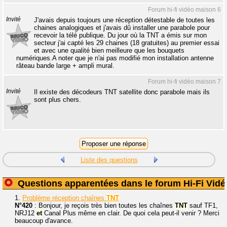
Forum hi-fi vidéo maison 6
Invité
J'avais depuis toujours une réception détestable de toutes les
chaines analogiques et j'avais dû installer une parabole pour
recevoir la télé publique. Du jour où la TNT a émis sur mon
secteur j'ai capté les 29 chaines (18 gratuites) au premier essai
et avec une qualité bien meilleure que les bouquets
numériques.A noter que je n'ai pas modifié mon installation antenne
râteau bande large + ampli mural.
Forum hi-fi vidéo maison 7
Invité
Il existe des décodeurs TNT satellite donc parabole mais ils
sont plus chers.
Liste des questions
Questions apparentées dans le forum Hi-Fi Vidé
1.
Problème réception chaînes
TNT
N°420
: Bonjour, je reçois très bien toutes les chaînes
TNT
sauf TF1,
NRJ12
et
Canal Plus même en clair. De quoi cela peut-il venir ? Merci
beaucoup d'avance.