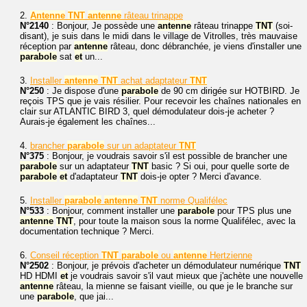
2.
Antenne
TNT
antenne
râteau trinappe
N°2140
: Bonjour, Je possède une
antenne
râteau trinappe
TNT
(soi-
disant), je suis dans le midi dans le village de Vitrolles, très mauvaise
réception par
antenne
râteau, donc débranchée, je viens d'installer une
parabole
sat
et
un...
3.
Installer
antenne
TNT
achat adaptateur
TNT
N°250
: Je dispose d'une
parabole
de 90 cm dirigée sur HOTBIRD. Je
reçois TPS que je vais résilier. Pour recevoir les chaînes nationales en
clair sur ATLANTIC BIRD 3, quel démodulateur dois-je acheter ?
Aurais-je également les chaînes...
4.
brancher
parabole
sur un adaptateur
TNT
N°375
: Bonjour, je voudrais savoir s'il est possible de brancher une
parabole
sur un adaptateur
TNT
basic ? Si oui, pour quelle sorte de
parabole
et
d'adaptateur
TNT
dois-je opter ? Merci d'avance.
5.
Installer
parabole
antenne
TNT
norme Qualifélec
N°533
: Bonjour, comment installer une
parabole
pour TPS plus une
antenne
TNT
, pour toute la maison sous la norme Qualifélec, avec la
documentation technique ? Merci.
6.
Conseil réception
TNT
parabole
ou
antenne
Hertzienne
N°2502
: Bonjour, je prévois d'acheter un démodulateur numérique
TNT
HD HDMI
et
je voudrais savoir s'il vaut mieux que j'achète une nouvelle
antenne
râteau, la mienne se faisant vieille, ou que je le branche sur
une
parabole
, que jai...