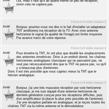
Invité
Oui, mais il faut qu'il ait quand même un peu de réception,
sinon cela ne captera pas.
Forum hi-fi vidéo maison 3
Invité
Bonjour, pourriez-vous me dire si le fait d'installer un adaptateur
TNT améliorera ma réception de la TV. Avec mon antenne
hertzienne le signal (la qualité de l'image) est limite moyenne.
Par avance merci de votre réponse.
Forum hi-fi vidéo maison 4
Invité
Pour émettre la TNT, ils ont plus que doublé les emplacements
des antennes émettrices. Donc à un endroit donné, les chaînes
hertziennes analogiques classiques qui ne passaient pas, ne
veut pas nécessairement dire que la TNT ne passe pas, vu qu'il
y a beaucoup plus d'antennes.
Donc il est très possible que vous captiez mieux la TNT que le
hetzien analogique.
Forum hi-fi vidéo maison 5
Invité
Bonjour, j'ai une très mauvaise réception par voie hertzienne
classique, je me suis équipé d'une antenne hertzienne de
dernière génération conçue pour les réceptions difficiles, puis
d'un amplificateur (à placer le plus près possible de l'antenne).
J'ai une réception parfaite en analogique, et je reçois toutes les
chaînes TNT via la même antenne et le démodulateur.