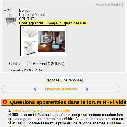
Réponse Forum 3
Invité
Bonjour
En complément :
CPL TNT :
Pour agrandir l'image, cliquez dessus.
Cordialement, Bertrand (12/10/09).
12 octobre 2009 à 15:15
Liste des questions
Questions apparentées dans le forum Hi-Fi Vidé
1.
prise
antenne télé multiprise
câble
N°193
: J'ai un
télé
viseur branché sur une
prise
antenne modifiée lors
du passage de mon immeuble au
câble
. Je voudrais brancher un autre
télé
viseur. Existe-t-il une multiprise et une rallonge adaptée au
câble
?