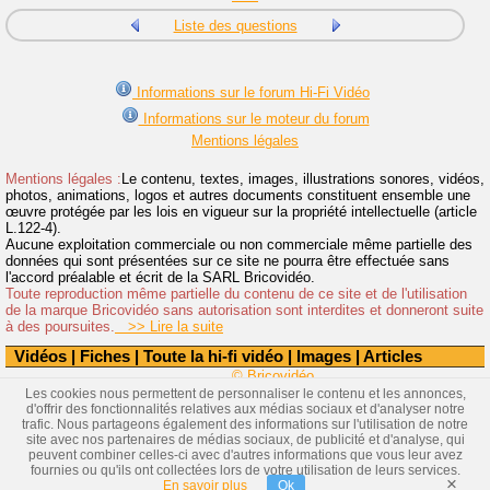
Liste des questions
Informations sur le forum Hi-Fi Vidéo
Informations sur le moteur du forum
Mentions légales
Mentions légales :
Le contenu, textes, images, illustrations sonores, vidéos,
photos, animations, logos et autres documents constituent ensemble une
œuvre protégée par les lois en vigueur sur la propriété intellectuelle (article
L.122-4).
Aucune exploitation commerciale ou non commerciale même partielle des
données qui sont présentées sur ce site ne pourra être effectuée sans
l'accord préalable et écrit de la SARL Bricovidéo.
Toute reproduction même partielle du contenu de ce site et de l'utilisation
de la marque Bricovidéo sans autorisation sont interdites et donneront suite
à des poursuites.
>> Lire la suite
Vidéos
|
Fiches
|
Toute la hi-fi vidéo
|
Images
|
Articles
© Bricovidéo
Les cookies nous permettent de personnaliser le contenu et les annonces,
d'offrir des fonctionnalités relatives aux médias sociaux et d'analyser notre
trafic. Nous partageons également des informations sur l'utilisation de notre
site avec nos partenaires de médias sociaux, de publicité et d'analyse, qui
peuvent combiner celles-ci avec d'autres informations que vous leur avez
fournies ou qu'ils ont collectées lors de votre utilisation de leurs services.
×
En savoir plus
Ok