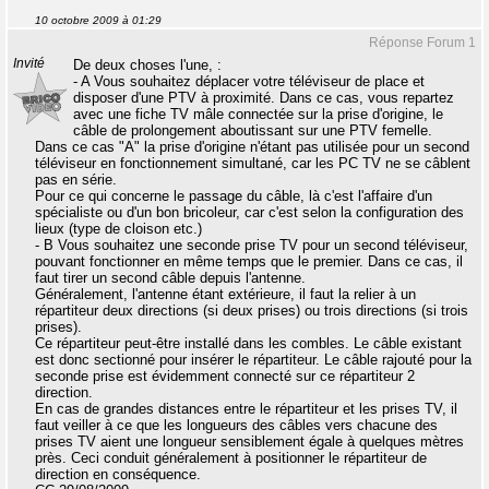
10 octobre 2009 à 01:29
Réponse Forum 1
Invité
De deux choses l'une, :
- A Vous souhaitez déplacer votre téléviseur de place et
disposer d'une PTV à proximité. Dans ce cas, vous repartez
avec une fiche TV mâle connectée sur la prise d'origine, le
câble de prolongement aboutissant sur une PTV femelle.
Dans ce cas "A" la prise d'origine n'étant pas utilisée pour un second
téléviseur en fonctionnement simultané, car les PC TV ne se câblent
pas en série.
Pour ce qui concerne le passage du câble, là c'est l'affaire d'un
spécialiste ou d'un bon bricoleur, car c'est selon la configuration des
lieux (type de cloison etc.)
- B Vous souhaitez une seconde prise TV pour un second téléviseur,
pouvant fonctionner en même temps que le premier. Dans ce cas, il
faut tirer un second câble depuis l'antenne.
Généralement, l'antenne étant extérieure, il faut la relier à un
répartiteur deux directions (si deux prises) ou trois directions (si trois
prises).
Ce répartiteur peut-être installé dans les combles. Le câble existant
est donc sectionné pour insérer le répartiteur. Le câble rajouté pour la
seconde prise est évidemment connecté sur ce répartiteur 2
direction.
En cas de grandes distances entre le répartiteur et les prises TV, il
faut veiller à ce que les longueurs des câbles vers chacune des
prises TV aient une longueur sensiblement égale à quelques mètres
près. Ceci conduit généralement à positionner le répartiteur de
direction en conséquence.