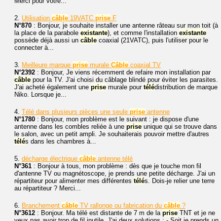
Merci pour votre...
2.
Utilisation
câble
19VATC
prise
F
N°870
: Bonjour, je souhaite installer une antenne râteau sur mon toit (à
la place de la parabole
existante
), et comme l'installation
existante
possède déjà aussi un
câble
coaxial (21VATC), puis l'utiliser pour le
connecter à...
3.
Meilleure marque
prise
murale
Câble
coaxial TV
N°2392
: Bonjour, Je viens récemment de refaire mon installation par
câble
pour la TV. J'ai choisi du câblage blindé pour éviter les parasites.
J'ai acheté également une
prise
murale pour
télé
distribution de marque
Niko. Lorsque je...
4.
Télé dans plusieurs pièces une seule
prise
antenne
N°1780
: Bonjour, mon problème est le suivant : je dispose d'une
antenne dans les combles reliée à une
prise
unique qui se trouve dans
le salon, avec un petit ampli. Je souhaiterais pouvoir mettre d'autres
télé
s dans les chambres à...
5.
décharge électrique
câble
antenne télé
N°361
: Bonjour à tous, mon problème : dès que je touche mon fil
d'antenne TV ou magnétoscope, je prends une petite décharge. J'ai un
répartiteur pour alimenter mes différentes
télé
s. Dois-je relier une terre
au répartiteur ? Merci...
6.
Branchement
câble
TV rallonge ou fabrication du
câble
?
N°3612
: Bonjour. Ma télé est distante de 7 m de la
prise
TNT et je ne
veux pas avoir trop de fil inutile. J'ai deux solutions : - Soit je prends un