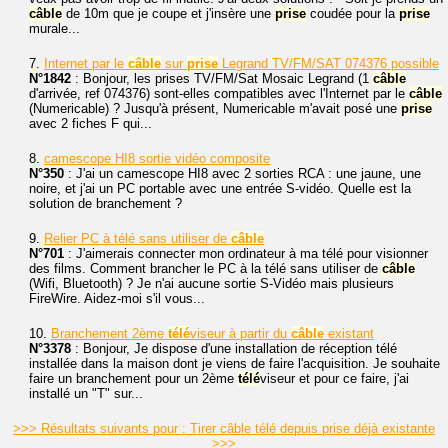
câble
de 10m que je coupe et j'insère une
prise
coudée pour la
prise
murale...
7.
Internet par le
câble
sur
prise
Legrand TV/FM/SAT 074376 possible
N°1842
: Bonjour, les prises TV/FM/Sat Mosaic Legrand (1
câble
d'arrivée, ref 074376) sont-elles compatibles avec l'Internet par le
câble
(Numericable) ? Jusqu'à présent, Numericable m'avait posé une
prise
avec 2 fiches F qui...
8.
camescope HI8 sortie vidéo composite
N°350
: J'ai un camescope HI8 avec 2 sorties RCA : une jaune, une
noire, et j'ai un PC portable avec une entrée S-vidéo. Quelle est la
solution de branchement ?
9.
Relier PC à télé sans utiliser de
câble
N°701
: J'aimerais connecter mon ordinateur à ma télé pour visionner
des films. Comment brancher le PC à la télé sans utiliser de
câble
(Wifi, Bluetooth) ? Je n'ai aucune sortie S-Vidéo mais plusieurs
FireWire. Aidez-moi s'il vous...
10.
Branchement 2ème
télé
viseur à partir du
câble
existant
N°3378
: Bonjour, Je dispose d'une installation de réception télé
installée dans la maison dont je viens de faire l'acquisition. Je souhaite
faire un branchement pour un 2ème
télé
viseur et pour ce faire, j'ai
installé un "T" sur...
>>> Résultats suivants pour : Tirer câble télé depuis prise déjà existante
>>>