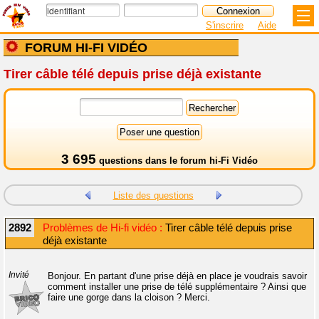
S'inscrire
Aide
FORUM HI-FI VIDÉO
Tirer câble télé depuis prise déjà existante
3 695
questions dans le
forum hi-Fi Vidéo
Liste des questions
2892
Problèmes de Hi-fi vidéo :
Tirer câble télé depuis prise
déjà existante
Invité
Bonjour. En partant d'une prise déjà en place je voudrais savoir
comment installer une prise de télé supplémentaire ? Ainsi que
faire une gorge dans la cloison ? Merci.