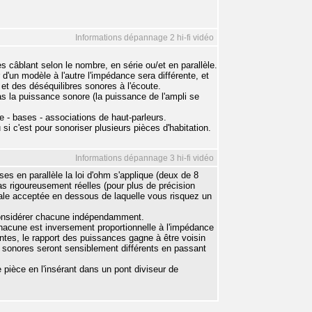
Informations dépannage 2 hi-fi vidéo
s câblant selon le nombre, en série ou/et en parallèle.
 d'un modèle à l'autre l'impédance sera différente, et
et des déséquilibres sonores à l'écoute.
pas la puissance sonore (la puissance de l'ampli se
e - bases - associations de haut-parleurs.
si c'est pour sonoriser plusieurs pièces d'habitation.
Informations dépannage 3 hi-fi vidéo
s en parallèle la loi d'ohm s'applique (deux de 8
s rigoureusement réelles (pour plus de précision
male acceptée en dessous de laquelle vous risquez un
 considérer chacune indépendamment.
hacune est inversement proportionnelle à l'impédance
entes, le rapport des puissances gagne à être voisin
 sonores seront sensiblement différents en passant
te pièce en l'insérant dans un pont diviseur de