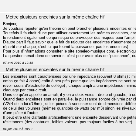
Mettre plusieurs enceintes sur la même chaîne hifi
Bonjour,
Je voudrais rajouter qu'en théorie on peut brancher plusieurs enceintes en le
Toutefois il faudrait d'une part utiliser exactement les mêmes enceintes, car
le rendement également ce qui risque de provoquer des risques pour l'ampli 
D'autre part il faut savoir que le fait de rajouter des enceintes n'augmente 
répartit sur chaque, c'est lui qui fournit la puissance, pas les enceintes).
Pour plus d'informations consulter le site sonelec-musique.com, électroniqu
La question serait donc de savoir si c'est pour avoir plus de "puissance", ou 
07 avril 2010 à 12:18
Mettre plusieurs enceintes sur la même chaîne hifi
Les enceintes sont caractérisées par une impédance (souvent 8 ohms) ; mise
omhs ça fait 4 ohms) enfin à peu près parce-que les impédances ne sont pa
revoir cours d'électricité de collège) ; chaque ampli a une impédance mini
claquage par cour-circuit.
Dans ce qu'on appelle un ampli, il y en a deux voies : droite et gauche, à
Quand deux enceintes sont en parallèle, la puissance sonore délivrée par c
(V2/R de la loi d'Ohm) ; si les pièces à sonoriser sont de dimensions différ
de celui des volumes (mêmes quantités de watts par m3) sinon les niveaux
d'une pièce à l'autre.
Il peut être utile d'affaiblir artificiellement une enceinte desservant une peti
résistances (des costauds, faibles valeurs, pas toujours faciles à trouver).
04 juin 2010 à 18:13