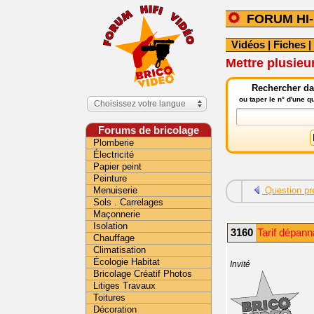
FORUM HI-
Vidéos
|
Fiches
|
Mettre plusieu
Rechercher dan
ou taper le n° d'une 
Choisissez votre langue
Forums de bricolage
Plomberie
Électricité
Papier peint
Peinture
Menuiserie
Question pr
Sols . Carrelages
Maçonnerie
Isolation
3160
Tarif dépann
Chauffage
Climatisation
Écologie Habitat
Invité
Bricolage Créatif Photos
Litiges Travaux
Toitures
Décoration