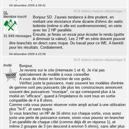
04 décembre 2009 à 08:41
Hi-fi vidéos maison dépannage 7
GL
Membre inscrit
Bonjour SD. J'aurais tendance à être prudent, en
mettant une résistance d'une dizaine d'ohms dix watts
bobinée (même si elle est surdimensionnée), en série
avec les 2 HP parallèle.
Ensuite, je ferais un essai pour écouter le rendu (quitte
31 949 messages
à diminuer la valeur). Les 2 HP en série doivent pouvoir
être branchés en direct sans risque. Du travail pour ce WE. A bientôt
pour les résultats. Cordialement,
04 décembre 2009 à 23:56
Hi-fi vidéos maison dépannage 8
Invité
Bonjour,
Je reviens sur le site (internaute 1 et 4). Je n'ai pas
spécialement de modèle à vous conseiller.
A vous de choisir en fonction de vos goûts.
Vérifiez juste la puissance, mais souvent les modèles d'entrée
de gamme sont peu puissants (de plus les constructeurs annoncent
souvent des puissances "musique", ce qui correspond plus à la
moitié en "efficace", quand à l'impédance ils sont tous en sortie
compatible de 4 à 8 ohms.
Comme cela vous pouvez réserver votre ampli actuel à une utilisation
plus "hi-fi", et sans risque.
Si vous branchez un HP de 16 ohms sur chaque sortie, vous aurez
juste une perte de puissance sonore, sinon vous pouvez en brancher
2 en parallèle de chaque côté (comme déjà dit en réponse 1), et
même 2 groupes de 3 (on descend à environ 5 ohms), sans aller plus