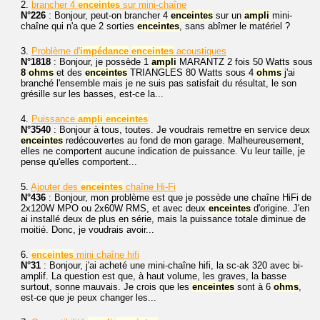
2.
brancher 4
enceintes
sur mini-chaîne
N°226
: Bonjour, peut-on brancher 4
enceintes
sur un
ampli
mini-
chaîne qui n'a que 2 sorties
enceintes
, sans abîmer le matériel ?
3.
Problème d'
impédance
enceintes
acoustiques
N°1818
: Bonjour, je possède 1
ampli
MARANTZ 2 fois 50 Watts sous
8
ohms
et des
enceintes
TRIANGLES 80 Watts sous 4
ohms
j'ai
branché l'ensemble mais je ne suis pas satisfait du résultat, le son
grésille sur les basses, est-ce la...
4.
Puissance
ampli
enceintes
N°3540
: Bonjour à tous, toutes. Je voudrais remettre en service deux
enceintes
redécouvertes au fond de mon garage. Malheureusement,
elles ne comportent aucune indication de puissance. Vu leur taille, je
pense qu'elles comportent...
5.
Ajouter des
enceintes
chaîne Hi-Fi
N°436
: Bonjour, mon problème est que je possède une chaîne HiFi de
2x120W MPO ou 2x60W RMS, et avec deux
enceintes
d'origine. J'en
ai installé deux de plus en série, mais la puissance totale diminue de
moitié. Donc, je voudrais avoir...
6.
enceintes
mini chaîne hifi
N°31
: Bonjour, j'ai acheté une mini-chaîne hifi, la sc-ak 320 avec bi-
amplif. La question est que, à haut volume, les graves, la basse
surtout, sonne mauvais. Je crois que les
enceintes
sont à 6
ohms
,
est-ce que je peux changer les...