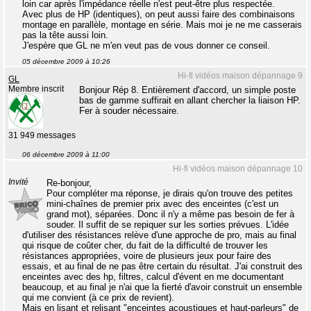
loin car après l'impédance réelle n'est peut-être plus respectée.
Avec plus de HP (identiques), on peut aussi faire des combinaisons
montage en parallèle, montage en série. Mais moi je ne me casserais
pas la tête aussi loin.
J'espère que GL ne m'en veut pas de vous donner ce conseil.
05 décembre 2009 à 10:26
Hi-fi vidéos maison dépannage 9
GL
Membre inscrit
Bonjour Rép 8. Entièrement d'accord, un simple poste
bas de gamme suffirait en allant chercher la liaison HP.
Fer à souder nécessaire.
31 949 messages
06 décembre 2009 à 11:00
Hi-fi vidéos maison dépannage 10
Invité
Re-bonjour,
Pour compléter ma réponse, je dirais qu'on trouve des petites
mini-chaînes de premier prix avec des enceintes (c'est un
grand mot), séparées. Donc il n'y a même pas besoin de fer à
souder. Il suffit de se repiquer sur les sorties prévues. L'idée
d'utiliser des résistances relève d'une approche de pro, mais au final
qui risque de coûter cher, du fait de la difficulté de trouver les
résistances appropriées, voire de plusieurs jeux pour faire des
essais, et au final de ne pas être certain du résultat. J'ai construit des
enceintes avec des hp, filtres, calcul d'évent en me documentant
beaucoup, et au final je n'ai que la fierté d'avoir construit un ensemble
qui me convient (à ce prix de revient).
Mais en lisant et relisant "enceintes acoustiques et haut-parleurs" de