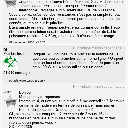
amateur, mais je le trouve très intéressant. Suivez dans l'ordre
: électronique, réalisations, transport / commutation /
interphonie / réglages audio, atténuateur BF de puissance.
Vous y verrez qu'utiliser des résistances n'est pas si simple (et pas
sans risque). Mais attention, je ne remet pas en cause les conseils
donnés, au moins sur le principe.
Étant simple amateur, j'aurais peut-être agi comme conseillé. Peut-
être une autre solution serait d'acheter une mini-chaîne, de faible
puissance (environ 2 X 5 W), à bas prix, à réserver à cet usage.
03 décembre 2009 à 15:59
Hi-fi vidéos maison dépannage 5
GL
Membre inscrit
Bonjour SD. Pourriez vous préciser le nombre de HP
que vous voulez brancher sur la même ligne ? On peut
faire un branchement parallèle ou série. Je pars d'un
ampli 20 W sur 4 ohms utilisé sur un canal.
31 949 messages
03 décembre 2009 à 13:54
Hi-fi vidéos maison dépannage 6
Invité
Bonjour
Merci pour vos réponses.
Internaute 4, auriez-vous un modèle à me conseiller ? Je trouve
ce genre de modèle en termes de puissance, mais pas en
termes d'impédance. Du coup, je suis coincé...
GL, vous avez tout compris... 2 enceintes de 2 watts 16 ohms,
branchées en parallèle sur un seul canal d'une chaîne de 2x20w...
Alors... qu'en pensez-vous ?
SD (04/12/09).