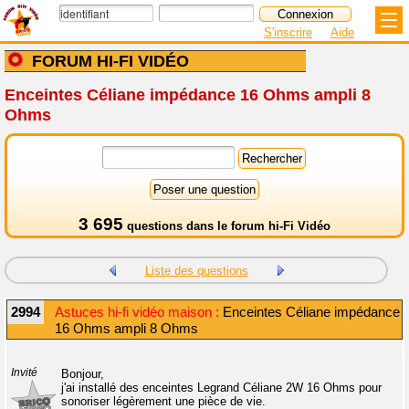
S'inscrire
Aide
FORUM HI-FI VIDÉO
Enceintes Céliane impédance 16 Ohms ampli 8
Ohms
3 695
questions dans le
forum hi-Fi Vidéo
Liste des questions
2994
Astuces hi-fi vidéo maison :
Enceintes Céliane impédance
16 Ohms ampli 8 Ohms
Invité
Bonjour,
j'ai installé des enceintes Legrand Céliane 2W 16 Ohms pour
sonoriser légèrement une pièce de vie.