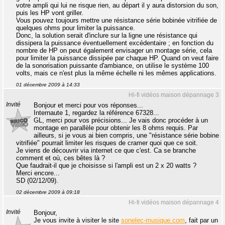
votre ampli qui lui ne risque rien, au départ il y aura distorsion du son,
puis les HP vont griller.
Vous pouvez toujours mettre une résistance série bobinée vitrifiée de
quelques ohms pour limiter la puissance.
Donc, la solution serait d'inclure sur la ligne une résistance qui
dissipera la puissance éventuellement excédentaire ; en fonction du
nombre de HP on peut également envisager un montage série, cela
pour limiter la puissance dissipée par chaque HP. Quand on veut faire
de la sonorisation puissante d'ambiance, on utilise le système 100
volts, mais ce n'est plus la même échelle ni les mêmes applications.
01 décembre 2009 à 14:33
Hi-fi vidéos maison dépannage 3
Invité
Bonjour et merci pour vos réponses...
Internaute 1, regardez la référence 67328...
GL, merci pour vos précisions... Je vais donc procéder à un
montage en parallèle pour obtenir les 8 ohms requis. Par
ailleurs, si je vous ai bien compris, une "résistance série bobine
vitrifiée" pourrait limiter les risques de cramer quoi que ce soit.
Je viens de découvrir via internet ce que c'est. Ca se branche
comment et où, ces bêtes là ?
Que faudrait-il que je choisisse si l'ampli est un 2 x 20 watts ?
Merci encore...
SD (02/12/09).
02 décembre 2009 à 09:18
Hi-fi vidéos maison dépannage 4
Invité
Bonjour,
Je vous invite à visiter le site
sonelec-musique.com
, fait par un