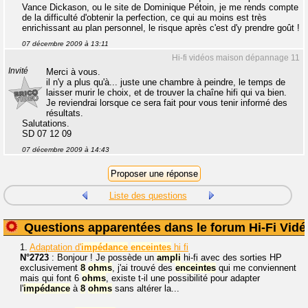
Vance Dickason, ou le site de Dominique Pétoin, je me rends compte
de la difficulté d'obtenir la perfection, ce qui au moins est très
enrichissant au plan personnel, le risque après c'est d'y prendre goût !
07 décembre 2009 à 13:11
Hi-fi vidéos maison dépannage 11
Invité
Merci à vous.
il n'y a plus qu'à... juste une chambre à peindre, le temps de
laisser murir le choix, et de trouver la chaîne hifi qui va bien.
Je reviendrai lorsque ce sera fait pour vous tenir informé des
résultats.
Salutations.
SD 07 12 09
07 décembre 2009 à 14:43
Liste des questions
Questions apparentées dans le forum Hi-Fi Vidé
1.
Adaptation d'
impédance
enceintes
hi fi
N°2723
: Bonjour ! Je possède un
ampli
hi-fi avec des sorties HP
exclusivement
8
ohms
, j'ai trouvé des
enceintes
qui me conviennent
mais qui font 6
ohms
, existe t-il une possibilité pour adapter
l'
impédance
à
8
ohms
sans altérer la...