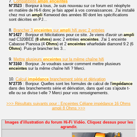
7.
Compatibilité
ampli
enceintes
N°3523
: Bonjour à tous, Je suis nouveau sur ce forum est néophyte
en matière de Hi-fi donc je fais appel à vos connaissances. J'ai installé
chez moi un
ampli
Kenwood des années 80 dont les spécifications
sont décrites en PJ...
8.
Brancher 3
enceintes
sur
ampli
hifi avec 2 entrées
N°1427
: Bonjour et félicitations pour ce site. Je viens d'avoir un
ampli
nad C320BEE (
8
ohms
) avec 2 entrées
enceintes
. J'ai 1 enceinte
Cabasse Pianosa (4
Ohms
) et 2
enceintes
wharfedale diamond 9.2 (6
Ohms
). Puis-je brancher les 3...
9.
Mettre plusieurs
enceintes
sur la même chaîne hifi
N°3160
: Bonjour. Je voudrais savoir comment mettre plusieurs
enceintes
sur la même chaîne hifi ? Merci.
10.
Calcul
impédance
branchement série et dérivation
N°2735
: Bonjour. Quelles sont les formules de calcul de l'
impédance
dans des branchements série et dérivation, dans quel cas s'ajoute t-
elle ou se divise t-elle ? Merci pour vos renseignements.
>>> Résultats suivants pour : Enceintes Céliane impédance 16 Ohms
ampli 8 Ohms >>>
Images d'illustration du forum Hi-Fi Vidéo. Cliquez dessus pour les
agrandir.