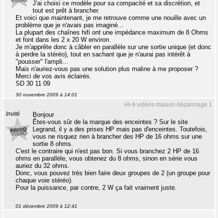
J'ai choisi ce modèle pour sa compacité et sa discrétion, et
tout est prêt à brancher.
Et voici que maintenant, je me retrouve comme une nouille avec un
problème que je n'avais pas imaginé...
La plupart des chaînes hifi ont une impédance maximum de 8 Ohms
et font dans les 2 x 20 W environ.
Je m'apprête donc à câbler en parallèle sur une sortie unique (et donc
à perdre la stéréo), tout en sachant que je n'aurai pas intérêt à
"pousser" l'ampli...
Mais n'auriez-vous pas une solution plus maline à me proposer ?
Merci de vos avis éclairés.
SD 30 11 09
30 novembre 2009 à 14:01
Hi-fi vidéos maison dépannage 1
Invité
Bonjour
Êtes-vous sûr de la marque des enceintes ? Sur le site
Legrand, il y a des prises HP mais pas d'enceintes. Toutefois,
vous ne risquez rien à brancher des HP de 16 ohms sur une
sortie 8 ohms.
C'est le contraire qui n'est pas bon. Si vous branchez 2 HP de 16
ohms en parallèle, vous obtenez du 8 ohms, sinon en série vous
auriez du 32 ohms.
Donc, vous pouvez très bien faire deux groupes de 2 (un groupe pour
chaque voie stéréo).
Pour la puissance, par contre, 2 W ça fait vraiment juste.
01 décembre 2009 à 12:41