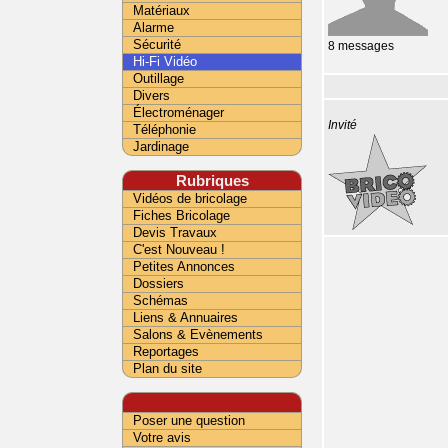
Matériaux
Alarme
Sécurité
8 messages
Hi-Fi Vidéo
Outillage
Divers
Électroménager
Invité
Téléphonie
Jardinage
Rubriques
Vidéos de bricolage
Fiches Bricolage
Devis Travaux
C'est Nouveau !
Petites Annonces
Dossiers
Schémas
Liens & Annuaires
Salons & Evènements
Reportages
Plan du site
Poser une question
Votre avis