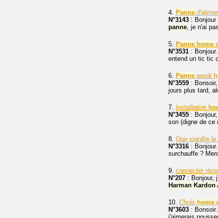
4.
Panne
d'alime
N°3143
: Bonjour 
panne
, je n'ai p
5.
Panne
home
N°3531
: Bonjour.
entend un tic tic 
6.
Panne
ampli
h
N°3559
: Bonsoir
jours plus tard, al
7.
Installation
ho
N°3455
: Bonjour,
son (digne de ce 
8.
Que signifie l
N°3316
: Bonjour
surchauffe ? Merc
9.
connecter récep
N°207
: Bonjour, 
Harman
Kardon
10.
Choix
home
N°3603
: Bonsoir.
j'aimerais pousse