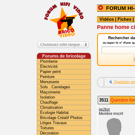
FORUM HI-
Vidéos
|
Fiches
|
Panne home c
Rechercher dan
ou taper le n° d'une 
Choisissez votre langue
Forums de bricolage
Plomberie
Électricité
Papier peint
Peinture
Menuiserie
Question pr
Sols . Carrelages
Maçonnerie
Isolation
3511
Question for
Chauffage
Climatisation
pp2kzr
Écologie Habitat
Membre inscrit
Bricolage Créatif Photos
Litiges Travaux
Toitures
Décoration