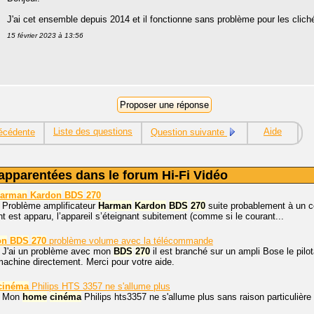
J'ai cet ensemble depuis 2014 et il fonctionne sans problème pour les clic
15 février 2023 à 13:56
Liste des questions
Aide
écédente
Question suivante
apparentées dans le forum Hi-Fi Vidéo
arman
Kardon
BDS
270
, Problème amplificateur
Harman
Kardon
BDS
270
suite probablement à un cou
 est apparu, l’appareil s’éteignant subitement (comme si le courant...
on
BDS
270
problème volume avec la télécommande
. J'ai un problème avec mon
BDS
270
il est branché sur un ampli Bose le pil
machine directement. Merci pour votre aide.
cinéma
Philips HTS 3357 ne s'allume plus
, Mon
home
cinéma
Philips hts3357 ne s'allume plus sans raison particulière