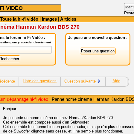
FI VIDÉO
Reste
Toute la hi-fi vidéo
|
Images
|
Articles
inéma Harman Kardon BDS 270
s le forum hi-Fi Vidéo :
Je pose une nouvelle question :
question pour y accéder directement
Liste des questions
Aide
écédente
Question suivante
um dépannage hi-fi vidéo :
Panne home cinéma Harman Kardon BDS
Bonjour.
Je possède un home cinéma de chez Harman/Kardon BDS 270.
Cet ensemble est composé aussi d'un Subwoofer.
Cet ensemble fonctionne bien en position audio, mais je n'ai plus de bass
de ce Suwoofer clignote sans cesse, et il ne semble plus fonctionner.