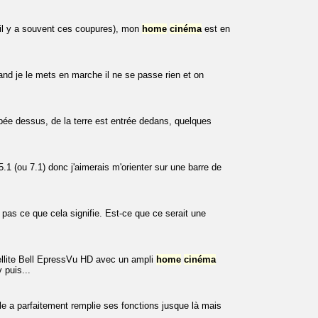
 il y a souvent ces coupures), mon
home
cinéma
est en
and je le mets en marche il ne se passe rien et on
mbée dessus, de la terre est entrée dedans, quelques
1 (ou 7.1) donc j'aimerais m'orienter sur une barre de
as ce que cela signifie. Est-ce que ce serait une
atellite Bell EpressVu HD avec un ampli
home
cinéma
puis...
le a parfaitement remplie ses fonctions jusque là mais