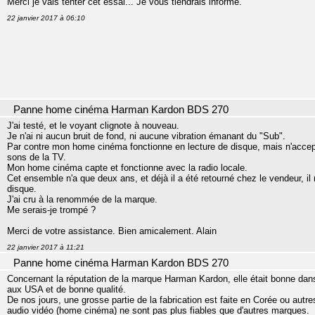
Merci je vais tenter cet essai... Je vous tiendrais informé.
22 janvier 2017 à 06:10
Panne home cinéma Harman Kardon BDS 270
J'ai testé, et le voyant clignote à nouveau.
Je n'ai ni aucun bruit de fond, ni aucune vibration émanant du "Sub".
Par contre mon home cinéma fonctionne en lecture de disque, mais n'accepte 
sons de la TV.
Mon home cinéma capte et fonctionne avec la radio locale.
Cet ensemble n'a que deux ans, et déjà il a été retourné chez le vendeur, il
disque.
J'ai cru à la renommée de la marque.
Me serais-je trompé ?
Merci de votre assistance. Bien amicalement. Alain
22 janvier 2017 à 11:21
Panne home cinéma Harman Kardon BDS 270
Concernant la réputation de la marque Harman Kardon, elle était bonne dans 
aux USA et de bonne qualité.
De nos jours, une grosse partie de la fabrication est faite en Corée ou autr
audio vidéo (home cinéma) ne sont pas plus fiables que d'autres marques.