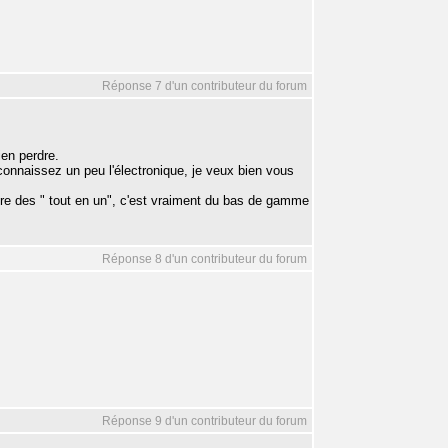
Réponse 7 d'un contributeur du forum
ien perdre.
us connaissez un peu l'électronique, je veux bien vous
dre des " tout en un", c'est vraiment du bas de gamme
Réponse 8 d'un contributeur du forum
Réponse 9 d'un contributeur du forum