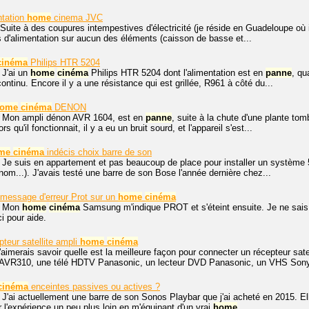
ntation
home
cinema JVC
Suite à des coupures intempestives d'électricité (je réside en Guadeloupe où
as d'alimentation sur aucun des éléments (caisson de basse et...
cinéma
Philips HTR 5204
 J'ai un
home
cinéma
Philips HTR 5204 dont l'alimentation est en
panne
, qu
continu. Encore il y a une résistance qui est grillée, R961 à côté du...
ome
cinéma
DENON
, Mon ampli dénon AVR 1604, est en
panne
, suite à la chute d'une plante to
ors qu'il fonctionnait, il y a eu un bruit sourd, et l'appareil s'est...
me
cinéma
indécis choix barre de son
 Je suis en appartement et pas beaucoup de place pour installer un système 5.
nom...). J'avais testé une barre de son Bose l'année dernière chez...
e message d'erreur Prot sur un
home
cinéma
. Mon
home
cinéma
Samsung m'indique PROT et s'éteint ensuite. Je ne sais p
i pour aide.
teur satellite ampli
home
cinéma
j'aimerais savoir quelle est la meilleure façon pour connecter un récepteur s
AVR310, une télé HDTV Panasonic, un lecteur DVD Panasonic, un VHS Sony 
cinéma
enceintes passives ou actives ?
 J'ai actuellement une barre de son Sonos Playbar que j'ai acheté en 2015. El
r l'expérience un peu plus loin en m'équipant d'un vrai
home
...