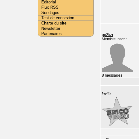
Editorial
Flux RSS
Sondages
Test de connexion
Charte du site
Newsletter
Partenaires
pp2kzr
Membre inscrit
8 messages
Invité