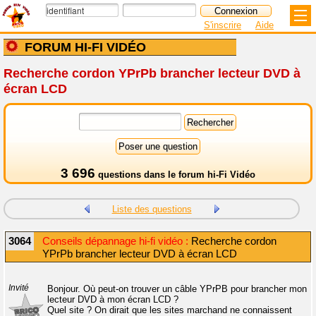
S'inscrire
Aide
FORUM HI-FI VIDÉO
Recherche cordon YPrPb brancher lecteur DVD à
écran LCD
3 696
questions dans le
forum hi-Fi Vidéo
Liste des questions
3064
Conseils dépannage hi-fi vidéo :
Recherche cordon
YPrPb brancher lecteur DVD à écran LCD
Invité
Bonjour. Où peut-on trouver un câble YPrPB pour brancher mon
lecteur DVD à mon écran LCD ?
Quel site ? On dirait que les sites marchand ne connaissent