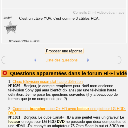
Conseils 2 hi-fi vidéo dépannage
Invité
C'est un câble YUV, c'est comme 3 câbles RCA.
03 février 2010 à 20:28
Liste des questions
Questions apparentées dans le forum Hi-Fi Vidé
1.
Choix télévision écran plat haute définition
N°1089
: Bonjour, je compte remplacer pour Noël mon ancienne
télévision Sony (qui aura bientôt dix ans) par une télévision haute
définition. Je me pose les questions suivantes (il y a beaucoup de
termes que je ne comprends pas ?) : ...
2.
Comment
brancher
cube C+ HD avec
lecteur
enregistreur LG HDD-
DVD
N°3381
: Bonjour. Le cube Canal+ HD a une péritel vers un graveur Le
lecteur
-enregistreur LG HDD-
DVD
ne possède que deux composites et
une HDMI. J'ai essayé un adaptateur 75 Ohm Scart in-out et 3RCA en