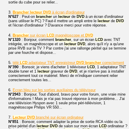
sortie du cube pour se relier...
3.
Brancher
lecteur
DVD
à écran d'ordinateur
N°627
: Peut-on
brancher
un
lecteur
de
DVD
à un écran d'ordinateur
(sans utiliser le PC) ? Faut-il mettre un ampli entre le
lecteur
de
DVD
et l'écran d'ordinateur ? D'avance merci pour votre réponse.
4.
Brancher
sur écran
LCD
magnétoscope et
DVD
N°1320
: Bonjour, comment
brancher
, sur un écran
LCD
avec TNT
intégrée, un magnétoscope et un
lecteur
DVD
, alors qu'il n'y a qu'une
prise RVB sur la TV ? Par contre j'ai une rallonge péritel qui se termine
par une fourche et dispose...
5.
télé
LCD
adaptateur TNT enregistreur
DVD
brancher
correctement
N°390
: Bonsoir, je viens d'acheter 1 téléviseur
LCD
, 1 adaptateur TNT
double tuner et 1
lecteur
graveur de
DVD
, et je n'arrive pas à installer
correctement tout ce matériel. Merci de m'indiquer comment relier
correctement toutes les...
6.
Ecran bleu sur les sorties auxiliaires du téléviseur
N°2943
: Bonjour, Tout d'abord, bravo pour votre forum, une vraie mine
d'informations ! Mais je n'ai pas trouvé réponse à mon problème... J'ai
une télévision Hyspon avec 1 seule prise péri-télévision, 1
magnétoscope Philips VR 550...
7.
Lecteur
DVD
branché sur écran ordinateur
N°851
: Bonsoir, comment adapter la prise de sortie RCA vidéo ou la
prise péritel d'un
lecteur
DVD
de salon sur mon écran
LCD
ordinateur ?