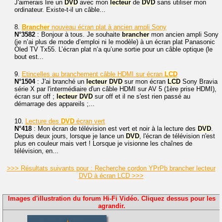
J'aimerais lire un
DVD
avec mon
lecteur
de
DVD
sans utiliser mon
ordinateur. Existe-t-il un câble...
8.
Brancher
nouveau écran plat à ancien ampli Sony
N°3582
: Bonjour à tous. Je souhaite
brancher
mon ancien ampli Sony
(je n’ai plus de mode d’emploi ni le modèle) à un écran plat Panasonic
Oled TV Tx55. L’écran plat n’a qu’une sortie pour un câble optique (le
bout est...
9.
Etincelles au branchement câble HDMI sur écran
LCD
N°1504
: J'ai branché un
lecteur
DVD
sur mon écran
LCD
Sony Bravia
série X par l'intermédiaire d'un câble HDMI sur AV 5 (1ère prise HDMI),
écran sur off ;
lecteur
DVD
sur off et il ne s'est rien passé au
démarrage des appareils ;...
10.
Lecture des
DVD
écran vert
N°418
: Mon écran de télévision est vert et noir à la lecture des
DVD
.
Depuis deux jours, lorsque je lance un
DVD
, l'écran de télévision n'est
plus en couleur mais vert ! Lorsque je visionne les chaînes de
télévision, en...
>>> Résultats suivants pour : Recherche cordon YPrPb brancher lecteur
DVD à écran LCD >>>
Images d'illustration du forum Hi-Fi Vidéo. Cliquez dessus pour les
agrandir.