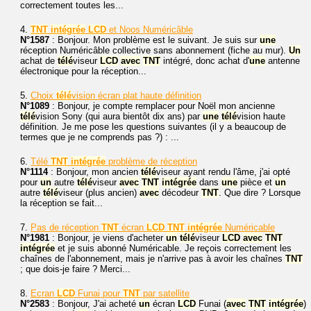
correctement toutes les...
4.
TNT
intégrée
LCD
et Noos Numéricâble
N°1587
: Bonjour. Mon problème est le suivant. Je suis sur
une
réception Numéricâble collective sans abonnement (fiche au mur).
Un
achat de
télé
viseur
LCD
avec
TNT
intégré, donc achat d'
une
antenne
électronique pour la réception...
5.
Choix
télé
vision écran plat haute définition
N°1089
: Bonjour, je compte remplacer pour Noël mon ancienne
télé
vision Sony (qui aura bientôt dix ans) par
une
télé
vision haute
définition. Je me pose les questions suivantes (il y a beaucoup de
termes que je ne comprends pas ?) : ...
6.
Télé
TNT
intégrée
problème de réception
N°1114
: Bonjour, mon ancien
télé
viseur ayant rendu l'âme, j'ai opté
pour
un
autre
télé
viseur
avec
TNT
intégrée
dans
une
pièce et
un
autre
télé
viseur (plus ancien)
avec
décodeur
TNT
. Que dire ? Lorsque
la réception se fait...
7.
Pas de réception
TNT
écran
LCD
TNT
intégrée
Numéricable
N°1981
: Bonjour, je viens d'acheter
un
télé
viseur
LCD
avec
TNT
intégrée
et je suis abonné Numéricable. Je reçois correctement les
chaînes de l'abonnement, mais je n'arrive pas à avoir les chaînes
TNT
; que dois-je faire ? Merci...
8.
Ecran
LCD
Funai pour
TNT
par satellite
N°2583
: Bonjour, J'ai acheté
un
écran
LCD
Funai (
avec
TNT
intégrée
)