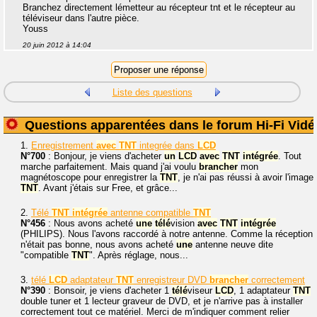
Branchez directement lémetteur au récepteur tnt et le récepteur au
téléviseur dans l'autre pièce.
Youss
20 juin 2012 à 14:04
Liste des questions
Questions apparentées dans le forum Hi-Fi Vidé
1.
Enregistrement
avec
TNT
integrée dans
LCD
N°700
: Bonjour, je viens d'acheter
un
LCD
avec
TNT
intégrée
. Tout
marche parfaitement. Mais quand j'ai voulu
brancher
mon
magnétoscope pour enregistrer la
TNT
, je n'ai pas réussi à avoir l'image
TNT
. Avant j'étais sur Free, et grâce...
2.
Télé
TNT
intégrée
antenne compatible
TNT
N°456
: Nous avons acheté
une
télé
vision
avec
TNT
intégrée
(PHILIPS). Nous l'avons raccordé à notre antenne. Comme la réception
n'était pas bonne, nous avons acheté
une
antenne neuve dite
"compatible
TNT
". Après réglage, nous...
3.
télé
LCD
adaptateur
TNT
enregistreur DVD
brancher
correctement
N°390
: Bonsoir, je viens d'acheter 1
télé
viseur
LCD
, 1 adaptateur
TNT
double tuner et 1 lecteur graveur de DVD, et je n'arrive pas à installer
correctement tout ce matériel. Merci de m'indiquer comment relier