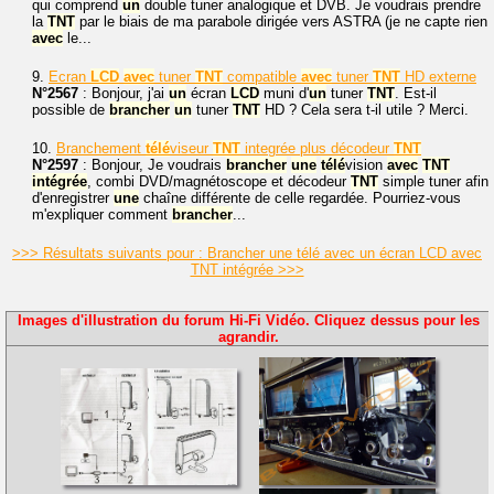
qui comprend
un
double tuner analogique et DVB. Je voudrais prendre
la
TNT
par le biais de ma parabole dirigée vers ASTRA (je ne capte rien
avec
le...
9.
Ecran
LCD
avec
tuner
TNT
compatible
avec
tuner
TNT
HD externe
N°2567
: Bonjour, j'ai
un
écran
LCD
muni d'
un
tuner
TNT
. Est-il
possible de
brancher
un
tuner
TNT
HD ? Cela sera t-il utile ? Merci.
10.
Branchement
télé
viseur
TNT
integrée plus décodeur
TNT
N°2597
: Bonjour, Je voudrais
brancher
une
télé
vision
avec
TNT
intégrée
, combi DVD/magnétoscope et décodeur
TNT
simple tuner afin
d'enregistrer
une
chaîne différente de celle regardée. Pourriez-vous
m'expliquer comment
brancher
...
>>> Résultats suivants pour : Brancher une télé avec un écran LCD avec
TNT intégrée >>>
Images d'illustration du forum Hi-Fi Vidéo. Cliquez dessus pour les
agrandir.