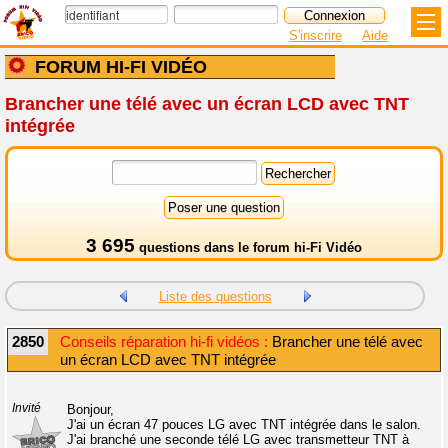
S'inscrire
Aide
FORUM HI-FI VIDÉO
Brancher une télé avec un écran LCD avec TNT
intégrée
3 695
questions dans le
forum hi-Fi Vidéo
Liste des questions
2850
Conseils réparation hi-fi vidéos :
Brancher une télé avec
un écran LCD avec TNT intégrée
Invité
Bonjour,
J'ai un écran 47 pouces LG avec TNT intégrée dans le salon.
J'ai branché une seconde télé LG avec transmetteur TNT à