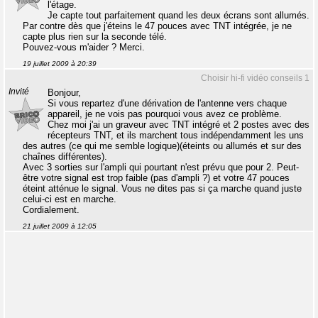
l'étage.
Je capte tout parfaitement quand les deux écrans sont allumés.
Par contre dès que j'éteins le 47 pouces avec TNT intégrée, je ne
capte plus rien sur la seconde télé.
Pouvez-vous m'aider ? Merci.
19 juillet 2009 à 20:39
Choisir hi-fi vidéo conseils 1
Invité
Bonjour,
Si vous repartez d'une dérivation de l'antenne vers chaque
appareil, je ne vois pas pourquoi vous avez ce problème.
Chez moi j'ai un graveur avec TNT intégré et 2 postes avec des
récepteurs TNT, et ils marchent tous indépendamment les uns
des autres (ce qui me semble logique)(éteints ou allumés et sur des
chaînes différentes).
Avec 3 sorties sur l'ampli qui pourtant n'est prévu que pour 2. Peut-
être votre signal est trop faible (pas d'ampli ?) et votre 47 pouces
éteint atténue le signal. Vous ne dites pas si ça marche quand juste
celui-ci est en marche.
Cordialement.
21 juillet 2009 à 12:05