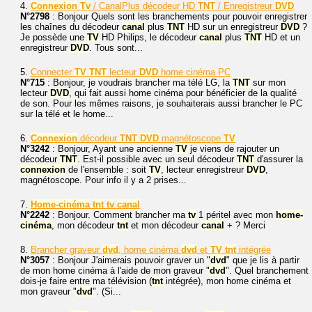
4.
Connexion
Tv
/ CanalPlus décodeur HD
TNT
/ Enregistreur
DVD
N°2798
: Bonjour Quels sont les branchements pour pouvoir enregistrer
les chaînes du décodeur
canal
plus
TNT
HD sur un enregistreur
DVD
?
Je possède une
TV
HD Philips, le décodeur
canal
plus
TNT
HD et un
enregistreur
DVD
. Tous sont...
5.
Connecter
TV
TNT
lecteur
DVD
home cinéma PC
N°715
: Bonjour, je voudrais brancher ma télé LG, la
TNT
sur mon
lecteur
DVD
, qui fait aussi home cinéma pour bénéficier de la qualité
de son. Pour les mêmes raisons, je souhaiterais aussi brancher le PC
sur la télé et le home...
6.
Connexion
décodeur
TNT
DVD
magnétoscope
TV
N°3242
: Bonjour, Ayant une ancienne
TV
je viens de rajouter un
décodeur
TNT
. Est-il possible avec un seul décodeur
TNT
d'assurer la
connexion
de l'ensemble : soit
TV
, lecteur enregistreur
DVD
,
magnétoscope. Pour info il y a 2 prises...
7.
Home-cinéma
tnt
tv
canal
N°2242
: Bonjour. Comment brancher ma
tv
1 péritel avec mon
home-
cinéma
, mon décodeur
tnt
et mon décodeur
canal
+ ? Merci
8.
Brancher graveur
dvd
, home cinéma
dvd
et
TV
tnt
intégrée
N°3057
: Bonjour J'aimerais pouvoir graver un "
dvd
" que je lis à partir
de mon home cinéma à l'aide de mon graveur "
dvd
". Quel branchement
dois-je faire entre ma télévision (
tnt
intégrée), mon home cinéma et
mon graveur "
dvd
". (Si...