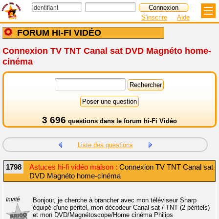
S'inscrire
Aide
FORUM HI-FI VIDÉO
Connexion TV TNT Canal sat DVD Magnéto home-
cinéma
3 696
questions dans le
forum hi-Fi Vidéo
Liste des questions
1798
Astuces hi-fi vidéo maison :
Connexion TV TNT Canal sat
DVD Magnéto home-cinéma
Invité
Bonjour, je cherche à brancher avec mon téléviseur Sharp
équipé d'une péritel, mon décodeur Canal sat / TNT (2 péritels)
et mon DVD/Magnétoscope/Home cinéma Philips