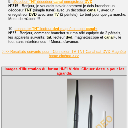
9.
décodeur
TNT
décodeur
canal
enregistreur
DVD
N°315
: Bonjour, je voudrais savoir comment je dois brancher un
décodeur
TNT
(simple tuner) avec un décodeur
canal
+, avec un
enregistreur
DVD
avec une
TV
(2 péritels). Le tout pour que ça marche.
Merci de m'aider !!!
10.
connecter
TNT
lecteur
dvd
magnétoscope
canal
+
N°33
: Bonjour, comment brancher sur ma télé equipée de 2 péritels,
les appareils suivants:
tnt
, lecteur
dvd
, magnétoscope et
canal
+, le
tout sans interférences !! Merci...d'avance.
>>> Résultats suivants pour : Connexion TV TNT Canal sat DVD Magnéto
home-cinéma >>>
Images d'illustration du forum Hi-Fi Vidéo. Cliquez dessus pour les
agrandir.