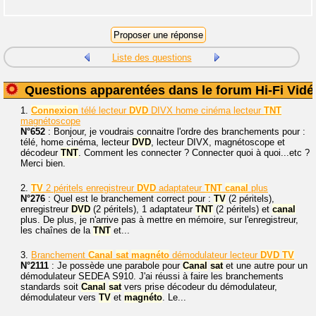
Liste des questions
Questions apparentées dans le forum Hi-Fi Vidé
1.
Connexion
télé lecteur
DVD
DIVX home cinéma lecteur
TNT
magnétoscope
N°652
: Bonjour, je voudrais connaitre l'ordre des branchements pour :
télé, home cinéma, lecteur
DVD
, lecteur DIVX, magnétoscope et
décodeur
TNT
. Comment les connecter ? Connecter quoi à quoi...etc ?
Merci bien.
2.
TV
2 péritels enregistreur
DVD
adaptateur
TNT
canal
plus
N°276
: Quel est le branchement correct pour :
TV
(2 péritels),
enregistreur
DVD
(2 péritels), 1 adaptateur
TNT
(2 péritels) et
canal
plus. De plus, je n'arrive pas à mettre en mémoire, sur l'enregistreur,
les chaînes de la
TNT
et...
3.
Branchement
Canal
sat
magnéto
démodulateur lecteur
DVD
TV
N°2111
: Je possède une parabole pour
Canal
sat
et une autre pour un
démodulateur SEDEA S910. J'ai réussi à faire les branchements
standards soit
Canal
sat
vers prise décodeur du démodulateur,
démodulateur vers
TV
et
magnéto
. Le...